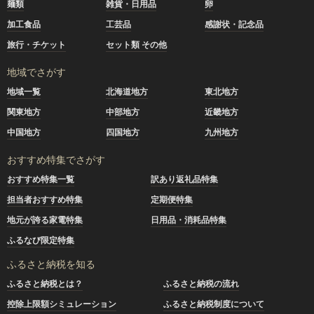
麺類
雑貨・日用品
卵
加工食品
工芸品
感謝状・記念品
旅行・チケット
セット類 その他
地域でさがす
地域一覧
北海道地方
東北地方
関東地方
中部地方
近畿地方
中国地方
四国地方
九州地方
おすすめ特集でさがす
おすすめ特集一覧
訳あり返礼品特集
担当者おすすめ特集
定期便特集
地元が誇る家電特集
日用品・消耗品特集
ふるなび限定特集
ふるさと納税を知る
ふるさと納税とは？
ふるさと納税の流れ
控除上限額シミュレーション
ふるさと納税制度について