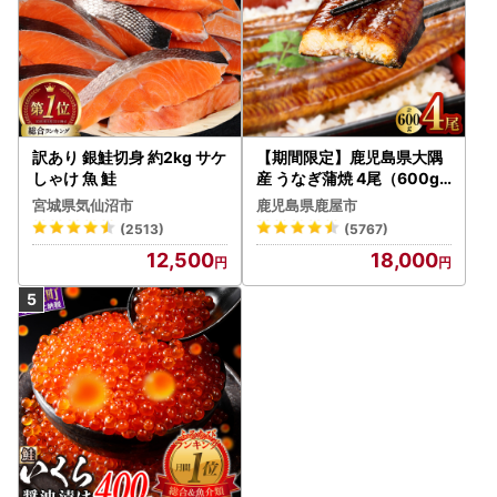
訳あり 銀鮭切身 約2kg サケ
【期間限定】鹿児島県大隅
しゃけ 魚 鮭
産 うなぎ蒲焼 4尾（600g
） KN007-004-04-cp18
宮城県気仙沼市
鹿児島県鹿屋市
うなぎ 鰻 魚 惣菜 総菜
(2513)
(5767)
12,500
18,000