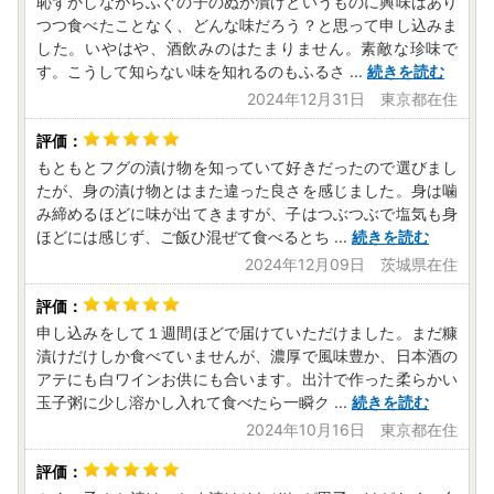
恥ずかしながらふぐの子のぬか漬けというものに興味はあり
つつ食べたことなく、どんな味だろう？と思って申し込みま
した。いやはや、酒飲みのはたまりません。素敵な珍味で
す。こうして知らない味を知れるのもふるさ
...
続きを読む
2024年12月31日 東京都在住
もともとフグの漬け物を知っていて好きだったので選びまし
たが、身の漬け物とはまた違った良さを感じました。身は噛
み締めるほどに味が出てきますが、子はつぶつぶで塩気も身
ほどには感じず、ご飯ひ混ぜて食べるとち
...
続きを読む
2024年12月09日 茨城県在住
申し込みをして１週間ほどで届けていただけました。まだ糠
漬けだけしか食べていませんが、濃厚で風味豊か、日本酒の
アテにも白ワインお供にも合います。出汁で作った柔らかい
玉子粥に少し溶かし入れて食べたら一瞬ク
...
続きを読む
2024年10月16日 東京都在住