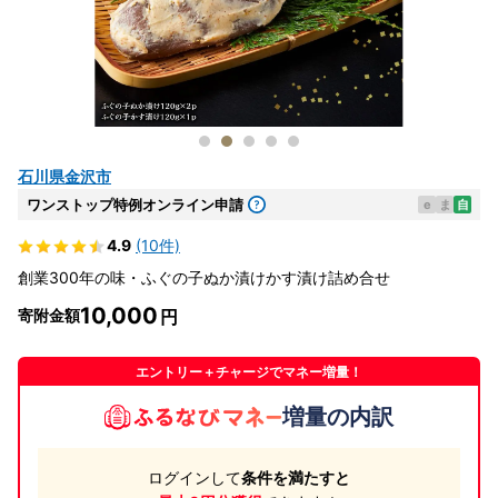
石川県金沢市
ワンストップ特例オンライン申請
e
ま
自
4.9
(10件)
創業300年の味・ふぐの子ぬか漬けかす漬け詰め合せ
10,000
寄附金額
エントリー＋チャージでマネー増量！
増量の内訳
ログインして
条件を満たすと