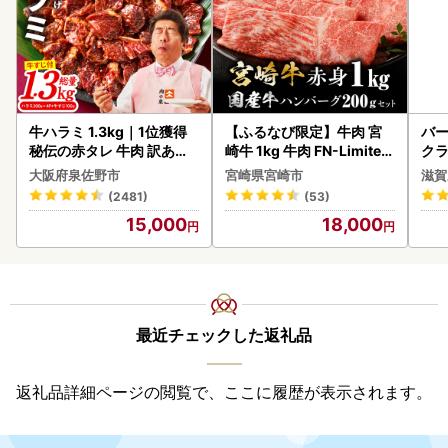
牛ハラミ 1.3kg｜1位獲得
【ふるなび限定】牛肉 宮
バー
秘伝の赤タレ 牛肉 訳あり
崎牛 1kg 牛肉 FN-Limited
クラ
焼肉 BBQ
-VO
アボ
大阪府泉佐野市
宮崎県宮崎市
滋賀
ン
(2481)
(53)
15,000
18,000
最近チェックした返礼品
返礼品詳細ページの閲覧で、ここに履歴が表示されます。