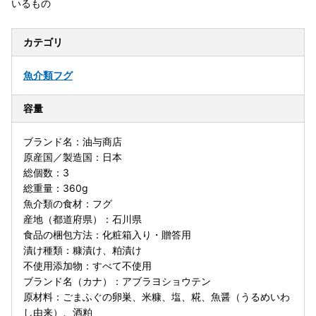
いるもの
カテゴリ
魚介類
フグ
容量
ブランド名：油与商店
原産国／製造国：日本
総個数：3
総重量：360g
魚介類の食材：フグ
産地（都道府県）：石川県
食品の梱包方法：化粧箱入り・贈答用
漬け種類：糠漬け、粕漬け
不使用添加物：すべて不使用
ブランド名（カナ）：アブラヨショウテン
原材料：ごまふぐの卵巣、米糠、塩、糀、魚醤（うるめいわ
し由来）、酒粕