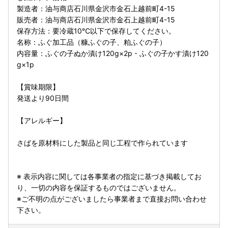
製造者：油与商店石川県金沢市金石上越前町4-15
販売者：油与商店石川県金沢市金石上越前町4-15
保存方法：要冷蔵10℃以下で保存してください。
名称：ふぐ加工品（糠ふぐの子、粕ふぐの子）
内容量：ふぐの子ぬか漬け120g×2p・ふぐの子かす漬け120
g×1p
【賞味期限】
発送より90日間
【アレルギー】
さばを原材料にした製品と同じ工程で作られています
※ 表示内容に関しては各事業者の指定に基づき掲載してお
り、一切の内容を保証するものではございません。
※ご不明の点がございましたら事業者まで直接お問い合わせ
下さい。