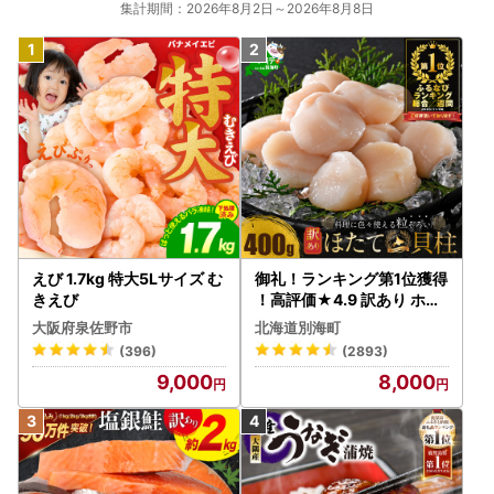
集計期間：2026年8月2日～2026年8月8日
えび 1.7kg 特大5Lサイズ む
御礼！ランキング第1位獲得
きえび
！高評価★4.9 訳あり ホタ
テ 400g（ほたて 帆立 貝柱
大阪府泉佐野市
北海道別海町
冷凍 ）
(396)
(2893)
9,000
8,000