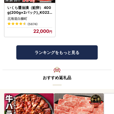
いくら醤油漬（鮭卵） 400
g(200g×2パック)_K022-
1676
北海道白糠町
(5674)
22,000
ランキングをもっと見る
おすすめ返礼品