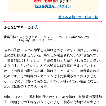
最大0円分獲得
できます！
新規会員登録／ログイン
使える店舗・サービス一覧
ふるなびマネーとは
決済方法：
ふるなびマネー
クレジットカード
Amazon Pay
PayPay
楽天ペイ
d払い
ふぐの子は、ふぐの卵巣を塩漬けとぬか（かす）漬けし、２年以
上発酵し熟成させた、石川県でしか製造されていない食品です。
「世界的に珍しい」とか「奇跡の食品」と紹介されることが多い
ようです。というのも、ふぐの卵巣には猛毒が含まれています
が、その卵巣の毒が塩と糠に漬けることによって、無毒化される
ためです。その解毒のメカニズムは未だ解明されておりません
が、ふぐの子は食べても安全、そのうえ味わい深い製品になる、
言わば禁断の珍味であります。
※市内において、原材料の仕入れから、ぬか漬け、粕漬等の調理加
工、梱包までの工程を行うことにより、相応の付加価値が生じて