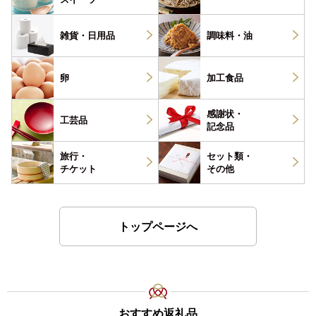
雑貨・
日用品
調味料・
油
卵
加工食品
感謝状・
工芸品
記念品
旅行・
セット類・
チケット
その他
トップページへ
おすすめ返礼品