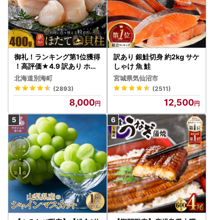
御礼！ランキング第1位獲得
訳あり 銀鮭切身 約2kg サケ
！高評価★4.9 訳あり ホタ
しゃけ 魚 鮭
テ 400g（ほたて 帆立 貝柱
北海道別海町
宮城県気仙沼市
冷凍 ）
(2893)
(2511)
8,000
12,500