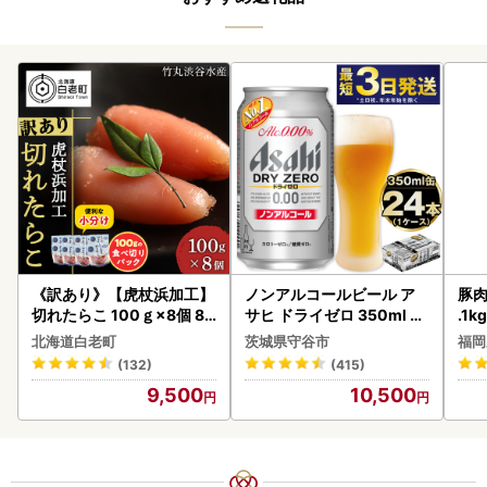
《訳あり》【虎杖浜加工】
ノンアルコールビール ア
豚肉
切れたらこ 100ｇ×8個 80
サヒ ドライゼロ 350ml 24
.1k
0g AK081
本 ノンアル ビール asashi
北海道白老町
茨城県守谷市
福岡
守谷市
(132)
(415)
9,500
10,500