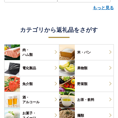
もっと見る
カテゴリから返礼品をさがす
肉・
米・パン
ハム類
電化製品
果物類
魚介類
野菜類
酒・
お茶・
飲料
アルコール
お菓子・
麺類
スイーツ