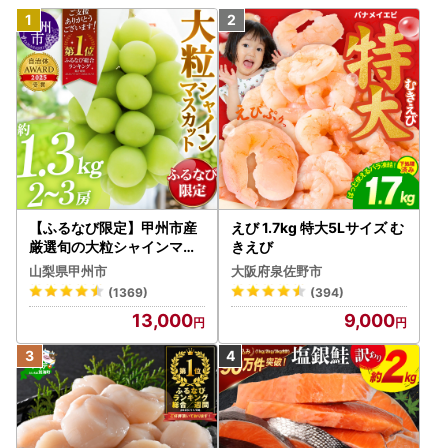
【ふるなび限定】甲州市産
えび 1.7kg 特大5Lサイズ む
厳選旬の大粒シャインマス
きえび
カット 約1.3kg 2～3房【2
山梨県甲州市
大阪府泉佐野市
026年発送】（MG）B12-
(1369)
(394)
472 FN-Limited-VO シャ
13,000
9,000
インマスカット フルーツ