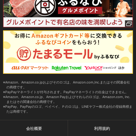
Amazon、Amazon.co.jpおよびそのロゴは、Amazon.com,Inc.またはその関連会社
の商標です。
PayPayマネーライトが付与されます。PayPayマネーライトの出金はできません。
Amazon、Amazon.co.jp、Amazon Payおよびそれらのロゴは、Amazon.com, Inc.
またはその関連会社の商標です。
PayPay、PayPayのロゴ、ペイペイ、Ｐのロゴは、LINEヤフー株式会社の登録商標ま
たは商標です。
会社概要
利用規約