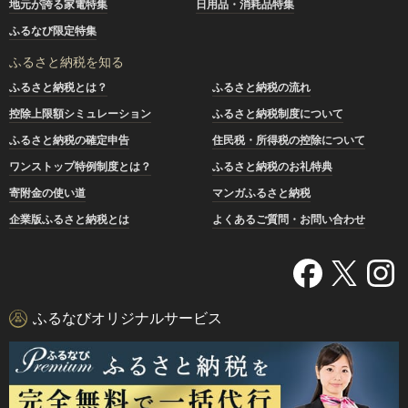
地元が誇る家電特集
日用品・消耗品特集
ふるなび限定特集
ふるさと納税を知る
ふるさと納税とは？
ふるさと納税の流れ
控除上限額シミュレーション
ふるさと納税制度について
ふるさと納税の確定申告
住民税・所得税の控除について
ワンストップ特例制度とは？
ふるさと納税のお礼特典
寄附金の使い道
マンガふるさと納税
企業版ふるさと納税とは
よくあるご質問・お問い合わせ
ふるなびオリジナルサービス