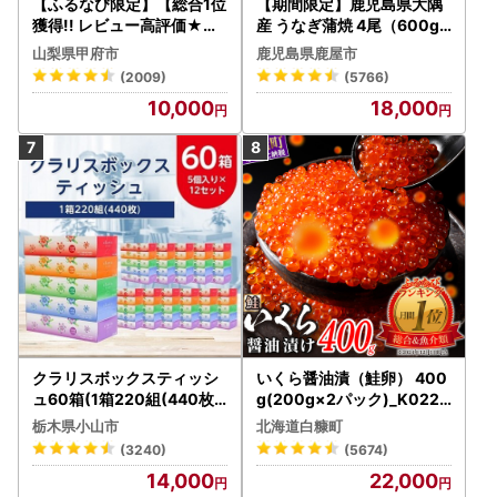
【ふるなび限定】【総合1位
【期間限定】鹿児島県大隅
獲得!! レビュー高評価★】
産 うなぎ蒲焼 4尾（600g
〈2026年度配送分〉山梨
） KN007-004-04-cp18
山梨県甲府市
鹿児島県鹿屋市
県産 シャインマスカット 2
うなぎ 鰻 魚 惣菜 総菜
(2009)
(5766)
～3房（1.0kg以上）シャイ
10,000
18,000
ン フルーツ FN-Limited-S
P
クラリスボックスティッシ
いくら醤油漬（鮭卵） 400
ュ60箱(1箱220組(440枚))
g(200g×2パック)_K022-
(5個入り×12セット)【配送
1676
栃木県小山市
北海道白糠町
不可地域：離島・沖縄県】
(3240)
(5674)
【1256759】
14,000
22,000