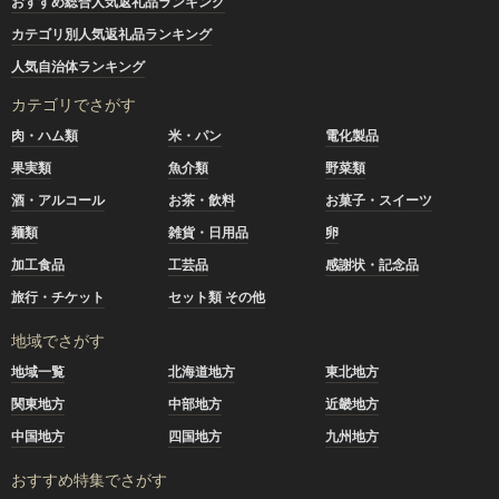
おすすめ総合人気返礼品ランキング
カテゴリ別人気返礼品ランキング
人気自治体ランキング
カテゴリでさがす
肉・ハム類
米・パン
電化製品
果実類
魚介類
野菜類
酒・アルコール
お茶・飲料
お菓子・スイーツ
麺類
雑貨・日用品
卵
加工食品
工芸品
感謝状・記念品
旅行・チケット
セット類 その他
地域でさがす
地域一覧
北海道地方
東北地方
関東地方
中部地方
近畿地方
中国地方
四国地方
九州地方
おすすめ特集でさがす