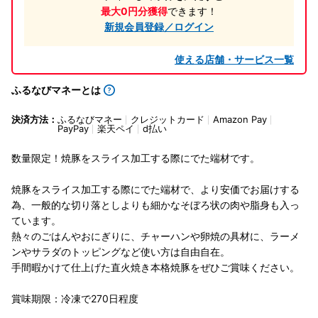
最大0円分獲得
できます！
新規会員登録／ログイン
使える店舗・サービス一覧
ふるなびマネーとは
決済方法：
ふるなびマネー
クレジットカード
Amazon Pay
PayPay
楽天ペイ
d払い
数量限定！焼豚をスライス加工する際にでた端材です。
焼豚をスライス加工する際にでた端材で、より安価でお届けする
為、一般的な切り落としよりも細かなそぼろ状の肉や脂身も入っ
ています。
熱々のごはんやおにぎりに、チャーハンや卵焼の具材に、ラーメ
ンやサラダのトッピングなど使い方は自由自在。
手間暇かけて仕上げた直火焼き本格焼豚をぜひご賞味ください。
賞味期限：冷凍で270日程度