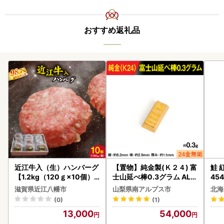
おすすめ返礼品
近江牛入（生）ハンバーグ
【置物】純金製(Ｋ２４) 富
鮭 紅
【1.2kg（120ｇ×10個）
士山延べ棒0.3グラム ALP
454
】【AG09W】
BK193
滋賀県近江八幡市
山梨県南アルプス市
北海
(0)
(1)
13,000
54,000