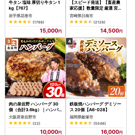
牛タン 塩味 厚切り牛タン 1
【スピード発送】【畜産農
kg【767】
家応援】数量限定 厳選 宮崎
牛 赤身 焼肉 計800g FN-Li
岩手県花巻市
宮崎県日南市
mited-PR_BDV5-26-2W
(1798)
(2126)
15,000
14,500
肉の泉佐野 ハンバーグ 30
鉄板焼ハンバーグ デミソー
個（合計3.6kg）｜ハンバ
ス 20個【A6-028】
ーグ 訳あり 黒毛和牛×なに
大阪府泉佐野市
福岡県飯塚市
わポーク
(22)
(5546)
10,000
16,000