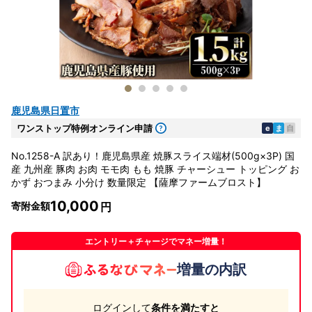
鹿児島県日置市
ワンストップ特例オンライン申請
e
ま
自
No.1258-A 訳あり！鹿児島県産 焼豚スライス端材(500g×3P) 国
産 九州産 豚肉 お肉 モモ肉 もも 焼豚 チャーシュー トッピング お
かず おつまみ 小分け 数量限定 【薩摩ファームブロスト】
10,000
寄附金額
エントリー＋チャージでマネー増量！
増量の内訳
ログインして
条件を満たすと