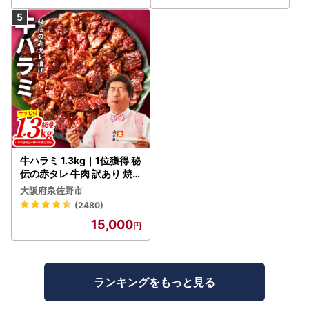
牛ハラミ 1.3kg｜1位獲得 秘
伝の赤タレ 牛肉 訳あり 焼
肉 BBQ
大阪府泉佐野市
(2480)
15,000
ランキングをもっと見る