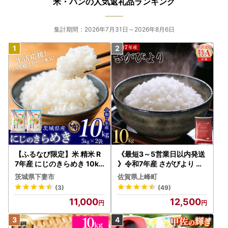
米・パンの人気返礼品ランキング
集計期間：2026年7月31日～2026年8月6日
【ふるなび限定】米 精米 R
《最短3～5営業日以内発送
7年産 にじのきらめき 10kg
》令和7年産 さがびより 佐
10月 FN-Limited-PR
賀県産（精米）10kg
茨城県下妻市
佐賀県上峰町
(3)
(49)
11,000
12,500