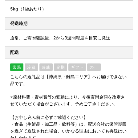
5kg（1袋あたり）
発送時期
通常、ご寄附確認後、2から3週間程度を目安に発送
配送
常温
冷蔵
冷凍
定期
ギフト
のし
こちらの返礼品は【沖縄県・離島エリア】へお届けできない
品です。
※原材料費・資材費等の変動により、今後寄附金額を改定さ
せていただく場合がございます。予めご了承ください。
【お申し込み前に必ずご確認ください】
・食品（生鮮品・加工品・飲料等）は、配送会社の保管期限
を過ぎて返送された場合、いかなる理由においても再送はい
たしかねます。