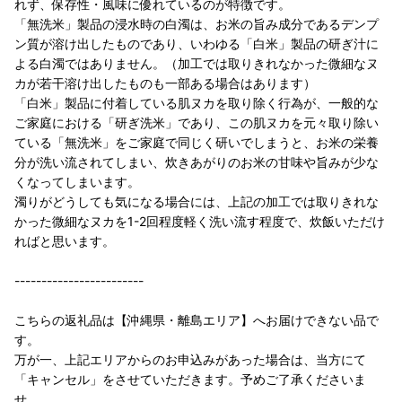
れず、保存性・風味に優れているのが特徴です。
「無洗米」製品の浸水時の白濁は、お米の旨み成分であるデンプ
ン質が溶け出したものであり、いわゆる「白米」製品の研ぎ汁に
よる白濁ではありません。（加工では取りきれなかった微細なヌ
カが若干溶け出したものも一部ある場合はあります）
「白米」製品に付着している肌ヌカを取り除く行為が、一般的な
ご家庭における「研ぎ洗米」であり、この肌ヌカを元々取り除い
ている「無洗米」をご家庭で同じく研いでしまうと、お米の栄養
分が洗い流されてしまい、炊きあがりのお米の甘味や旨みが少な
くなってしまいます。
濁りがどうしても気になる場合には、上記の加工では取りきれな
かった微細なヌカを1-2回程度軽く洗い流す程度で、炊飯いただけ
ればと思います。
------------------------
こちらの返礼品は【沖縄県・離島エリア】へお届けできない品で
す。
万が一、上記エリアからのお申込みがあった場合は、当方にて
「キャンセル」をさせていただきます。予めご了承くださいま
せ。