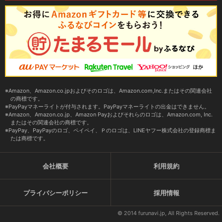
Amazon、Amazon.co.jpおよびそのロゴは、Amazon.com,Inc.またはその関連会社
の商標です。
PayPayマネーライトが付与されます。PayPayマネーライトの出金はできません。
Amazon、Amazon.co.jp、Amazon Payおよびそれらのロゴは、Amazon.com, Inc.
またはその関連会社の商標です。
PayPay、PayPayのロゴ、ペイペイ、Ｐのロゴは、LINEヤフー株式会社の登録商標ま
たは商標です。
会社概要
利用規約
プライバシーポリシー
採用情報
© 2014 furunavi.jp, All Rights Reserved.