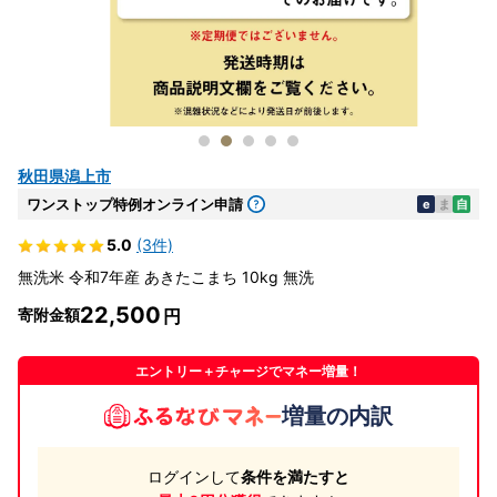
秋田県潟上市
ワンストップ特例オンライン申請
e
ま
自
5.0
(3件)
無洗米 令和7年産 あきたこまち 10kg 無洗
22,500
寄附金額
エントリー＋チャージでマネー増量！
増量の内訳
ログインして
条件を満たすと