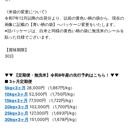
《米袋の変更について》
令和7年12月以降の出荷分より、以前の黄色い柄の袋から、現在の
画像に記載の【青い柄の袋】へパッケージ変更をいたします。
※旧パッケージは、白米と同様の黄色い柄の袋に無洗米のシールを
貼った仕様でございます。
【賞味期限】
30日
▼▼ 【定期便・無洗米】令和8年産の先行予約はこちら！ ▼▼
■ 3ヶ月定期便
5kg×3ヶ月
28,000円 （1,867円/kg）
10kg×3ヶ月
52,500円 （1,750円/kg）
15kg×3ヶ月
77,500円 （1,722円/kg）
20kg×3ヶ月
102,000円 （1,700円/kg）
25kg×3ヶ月
127,000円 （1,693円/kg）
30kg×3ヶ月
151,000円 （1,678円/kg）