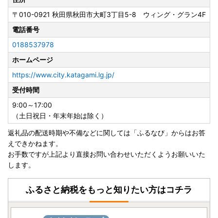
・8月10日（月）：〇
〒010-0921
秋田県秋田市大町3丁目5-8 ウィング・グラン4F
・8月11日（火）：✕
・8月12日（水）：〇
電話番号
・8月13日（木）～16日（日）：✕
0188537978
・8月17日（月）：〇
ホームページ
※営業日は通常営業となります
（受付時間 9：00～17:00）
https://www.city.katagami.lg.jp/
潟上市ふるさと納税 運営事務局
受付時間
電話 ：018-853-7978
E-mail ：katagami_furusato@norit.jp
9:00～17:00
（土日祝日・年末年始は除く）
【申請関係のお問合せについて】
返礼品の配送時期や不備などに関しては「ふるなび」からはお答
・8月10日（月）：〇
えできかねます。
・8月11日（火）：✕
お手数ですが上記より直接お問い合わせいただくようお願いいた
・8月12日（水）～14日（金）：◯
します。
・8月15日（土）〜8月16日（日）：✕
・8月17日（月）：〇
ふるさと納税をもっと知りたい方はコチラ
※暦通りの営業です。
※営業日は通常営業となります
（営業時間：受付時間 8：45～17:15）