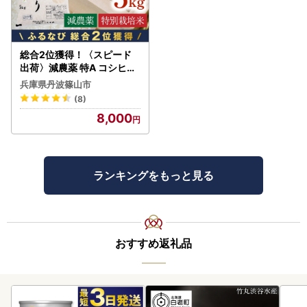
総合2位獲得！〈スピード
出荷〉減農薬 特A コシヒカ
リ 5kg 丹波篠山産 特別栽培
兵庫県丹波篠山市
米 こしひかり
(8)
8,000
ランキングをもっと見る
おすすめ返礼品