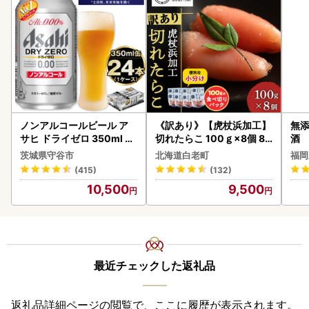
ノンアルコールビール ア
《訳あり》【虎杖浜加工】
無添
サヒ ドライゼロ 350ml 24
切れたらこ 100ｇ×8個 80
酒
本 ノンアル ビール asashi
0g AK081
茨城県守谷市
北海道白老町
福岡
守谷市
(415)
(132)
10,500
9,500
最近チェックした返礼品
返礼品詳細ページの閲覧で、ここに履歴が表示されます。