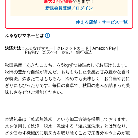
最大0円分獲得
できます！
新規会員登録／ログイン
使える店舗・サービス一覧
ふるなびマネーとは
決済方法：
ふるなびマネー
クレジットカード
Amazon Pay
PayPay
楽天ペイ
d払い
銀行振込
秋田県産「あきたこまち」を5kgずつ袋詰めしてお届けします。
秋田の豊かな自然が育んだ、もちもちした食感と甘み豊かな香り
が特徴。炊きたてはもちろん、冷めても美味しく、お弁当やおに
ぎりにもぴったりです。毎日の食卓で、秋田の恵みが詰まった美
味しさをぜひご堪能ください。
------------------------
本返礼品は「乾式無洗米」という加工方法を採用しております。
水を使用して洗浄・脱水・乾燥する「湿式無洗米」とは異なり、
水を使わず機械的に肌ヌカを取り除くことで栄養分やうまみが流