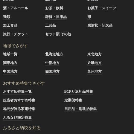
酒・アルコール
お茶・飲料
お菓子・スイーツ
麺類
雑貨・日用品
卵
加工食品
工芸品
感謝状・記念品
旅行・チケット
セット類 その他
地域でさがす
地域一覧
北海道地方
東北地方
関東地方
中部地方
近畿地方
中国地方
四国地方
九州地方
おすすめ特集でさがす
おすすめ特集一覧
訳あり返礼品特集
担当者おすすめ特集
定期便特集
地元が誇る家電特集
日用品・消耗品特集
ふるなび限定特集
ふるさと納税を知る