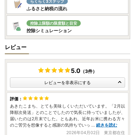
らくらく3ステップ
潟上市役所 商工観光振興課 ふるさと納税担当
ふるさと納税の流れ
電話 ：018-853-5350
FAX ：018-853-5280
E-mail ：furusato@city.katagami.lg.jp
控除上限額の限度額と目安
控除シミュレーション
なお、寄附のお申込みはお盆期間中も常時受け付けておりま
す。
レビュー
何卒ご了承のほどお願い申し上げます。
5.0
（3件）
レビューを非表示にする
あきたこまち、とても美味しくいただいています。「2月以
降順次発送」とのことでしたので気長に待っていましたが、
届いたのは2月末でした。ともあれ、近年お米に携わる方々
のご苦労を想像すると感謝の気持ちでいっ
...
続きを読む
2026年04月02日 東京都在住