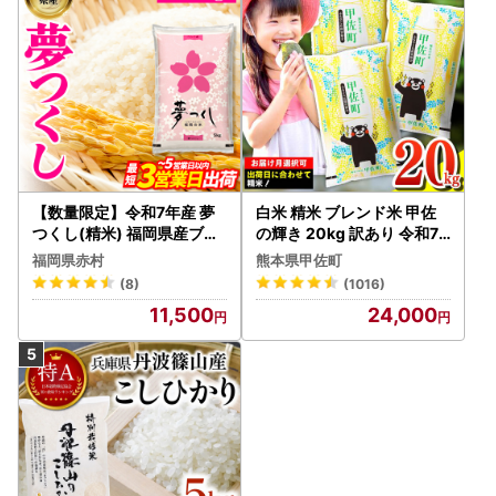
【数量限定】令和7年産 夢
白米 精米 ブレンド米 甲佐
つくし(精米) 福岡県産ブラ
の輝き 20kg 訳あり 令和7
ンド米 10kg (品番:3X11R7)
年産 【価格改定ZS】
福岡県赤村
熊本県甲佐町
(8)
(1016)
11,500
24,000