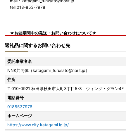
mail：katagami_furusato@norit.jp
tell:018-853-7978
-----------------------------------
★お盆期間中の発送・お問い合わせについて★
返礼品に関するお問い合わせ先
【返礼品の発送について】
ページの納期情報を目安に順次発送
※一部事業者はお盆期間中も発送業務を実施する場合があり
委託事業者名
ます。
NNK共同体（katagami_furusato@norit.jp）
【返礼品のお問い合わせについて】
住所
・8月10日（月）：〇
〒010-0921
秋田県秋田市大町3丁目5-8 ウィング・グラン4F
・8月11日（火）：✕
・8月12日（水）：〇
電話番号
・8月13日（木）～16日（日）：✕
0188537978
・8月17日（月）：〇
ホームページ
※営業日は通常営業となります
（受付時間 9：00～17:00）
https://www.city.katagami.lg.jp/
潟上市ふるさと納税 運営事務局