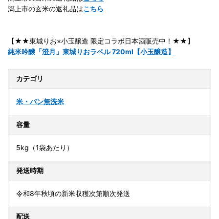
潟上市の玄米の返礼品は
こちら
【★★東城りお×小玉醸造 限定コラボ日本酒販売中！★★】
純米吟醸「澄月」東城りおラベル 720ml【小玉醸造】
カテゴリ
米・パン
無洗米
容量
5kg（1袋あたり）
発送時期
令和8年秋頃の新米収穫次第順次発送
配送