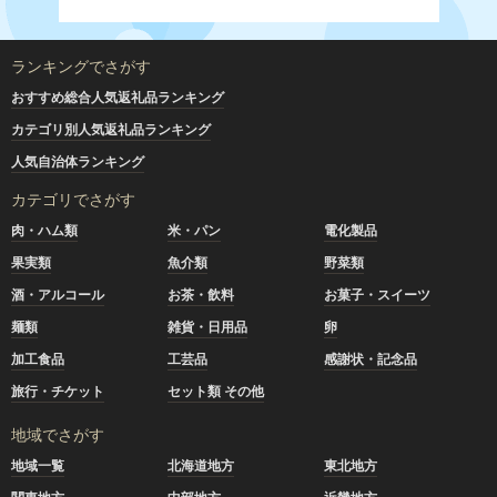
ランキングでさがす
おすすめ総合人気返礼品ランキング
カテゴリ別人気返礼品ランキング
人気自治体ランキング
カテゴリでさがす
肉・ハム類
米・パン
電化製品
果実類
魚介類
野菜類
酒・アルコール
お茶・飲料
お菓子・スイーツ
麺類
雑貨・日用品
卵
加工食品
工芸品
感謝状・記念品
旅行・チケット
セット類 その他
地域でさがす
地域一覧
北海道地方
東北地方