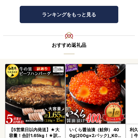
ランキングをもっと見る
おすすめ返礼品
【5営業日以内発送】★大
いくら醤油漬（鮭卵） 40
利久
容量！合計1.65kg！★訳
0g(200g×2パック)_K02
｜