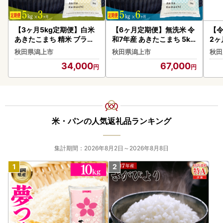
【3ヶ月5kg定期便】白米
【6ヶ月定期便】無洗米 令
【令
あきたこまち 精米 ブラン
和7年産 あきたこまち 5kg
2ヶ
ド米 定期便
無洗
きた
秋田県潟上市
秋田県潟上市
秋田
米 
34,000
67,000
米・パンの人気返礼品ランキング
集計期間：2026年8月2日～2026年8月8日