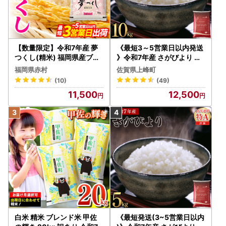
【数量限定】令和7年産 夢
《最短3～5営業日以内発送
つくし(精米) 福岡県産ブラ
》令和7年産 さがびより 佐
ンド米 10kg (品番:3X11R7)
賀県産（精米）10kg
福岡県赤村
佐賀県上峰町
(10)
(49)
11,500
12,500
白米 精米 ブレンド米 甲佐
《最短発送(3~5営業日以内