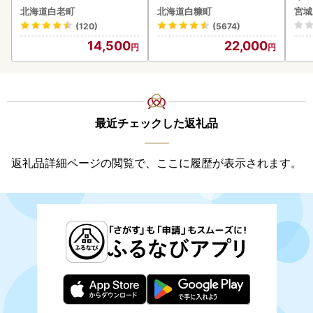
あり・牛の里ビーフハンバ
2-1676
北海道白老町
北海道白糠町
宮城
ーグ(110ｇ5枚入）×3 AG
(120)
(5674)
058
14,500
22,000
最近チェックした返礼品
返礼品詳細ページの閲覧で、ここに履歴が表示されます。