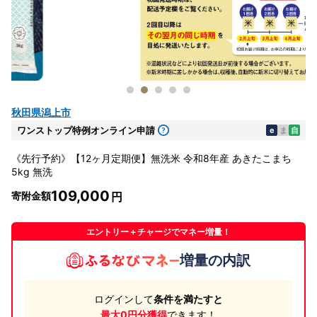
秋田県潟上市
ワンストップ特例オンライン申請
e
ま
自
《先行予約》【12ヶ月定期便】無洗米 令和8年産 あきたこまち
5kg 無洗
109,000
寄附金額
エントリー＋チャージでマネー増量！
増量の内訳
ログインして
条件を満たすと
最大0円分獲得
できます！