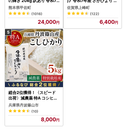
の輝き 20kg 訳あり 令和7
)》令和7年産 さがびより 佐
年産 【価格改定ZS】
賀県産（精米）5kg
熊本県甲佐町
佐賀県上峰町
(1016)
(122)
24,000
6,400
総合2位獲得！〈スピード
出荷〉減農薬 特A コシヒカ
リ 5kg 丹波篠山産 特別栽培
兵庫県丹波篠山市
米 こしひかり
(10)
8,000