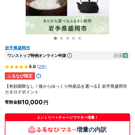
岩手県盛岡市
ワンストップ特例オンライン申請
e
ま
自
5.0
(2件)
ふるなび限定
【有効期限なし！後からゆっくり特産品を選べる】岩手県盛岡市
カタログポイント
10,000
寄附金額
エントリー＋チャージでマネー増量！
増量の内訳