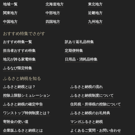
地域一覧
北海道地方
東北地方
関東地方
中部地方
近畿地方
中国地方
四国地方
九州地方
おすすめ特集でさがす
おすすめ特集一覧
訳あり返礼品特集
担当者おすすめ特集
定期便特集
地元が誇る家電特集
日用品・消耗品特集
ふるなび限定特集
ふるさと納税を知る
ふるさと納税とは？
ふるさと納税の流れ
控除上限額シミュレーション
ふるさと納税制度について
ふるさと納税の確定申告
住民税・所得税の控除について
ワンストップ特例制度とは？
ふるさと納税のお礼特典
寄附金の使い道
マンガふるさと納税
企業版ふるさと納税とは
よくあるご質問・お問い合わせ