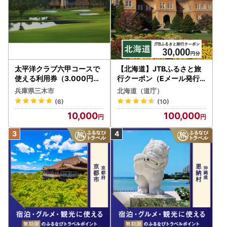
太平洋クラブ六甲コースで
【北海道】JTBふるさと旅
使える利用券（3.000円分
行クーポン（Eメール発行
）
）30,000円分 旅行 トラベ
兵庫県三木市
北海道（道庁）
ル 宿泊 人気 おすすめ JTB
(6)
(10)
W030T
10,000
100,000