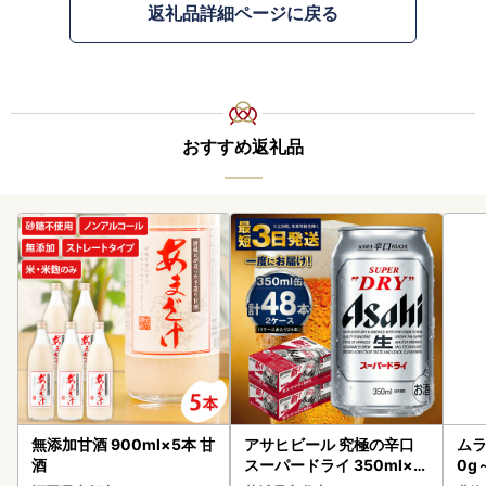
返礼品詳細ページに戻る
おすすめ返礼品
無添加甘酒 900ml×5本 甘
アサヒビール 究極の辛口
ムラ
酒
スーパードライ 350ml×4
0g
8本 ビール