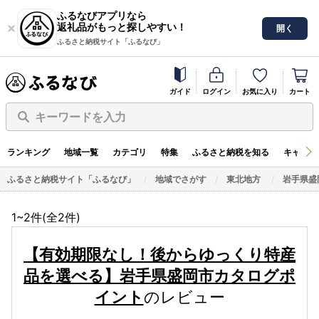
ふるなびアプリなら
返礼品がもっと探しやすい！
開く
ふるさと納税サイト「ふるなび」
ガイド
ログイン
お気に入り
カート
キーワードを入力
ランキング
地域一覧
カテゴリ
特集
ふるさと納税を知る
キャンペ
ふるさと納税サイト「ふるなび」
地域でさがす
東北地方
岩手県盛
1~2件(全
2
件)
【有効期限なし！後からゆっくり特産
品を選べる】岩手県盛岡市カタログポ
イント
のレビュー