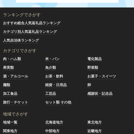
ランキングでさがす
おすすめ総合人気返礼品ランキング
カテゴリ別人気返礼品ランキング
人気自治体ランキング
カテゴリでさがす
肉・ハム類
米・パン
電化製品
果実類
魚介類
野菜類
酒・アルコール
お茶・飲料
お菓子・スイーツ
麺類
雑貨・日用品
卵
加工食品
工芸品
感謝状・記念品
旅行・チケット
セット類 その他
地域でさがす
地域一覧
北海道地方
東北地方
関東地方
中部地方
近畿地方