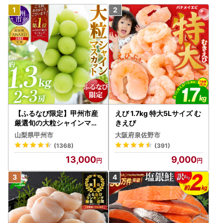
【ふるなび限定】甲州市産
えび 1.7kg 特大5Lサイズ む
厳選旬の大粒シャインマス
きえび
カット 約1.3kg 2～3房【2
山梨県甲州市
大阪府泉佐野市
026年発送】（MG）B12-
(1368)
(391)
472 FN-Limited-VO シャ
13,000
9,000
インマスカット フルーツ