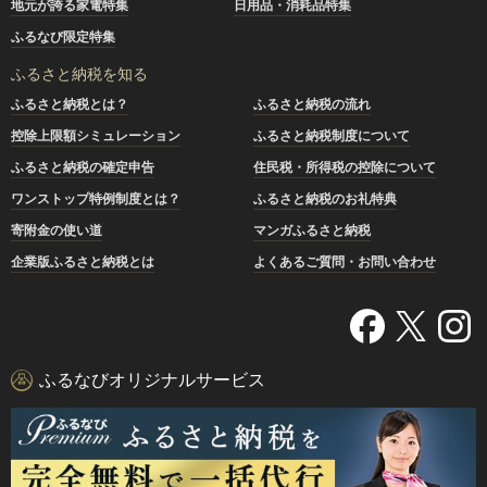
地元が誇る家電特集
日用品・消耗品特集
ふるなび限定特集
ふるさと納税を知る
ふるさと納税とは？
ふるさと納税の流れ
控除上限額シミュレーション
ふるさと納税制度について
ふるさと納税の確定申告
住民税・所得税の控除について
ワンストップ特例制度とは？
ふるさと納税のお礼特典
寄附金の使い道
マンガふるさと納税
企業版ふるさと納税とは
よくあるご質問・お問い合わせ
ふるなびオリジナルサービス