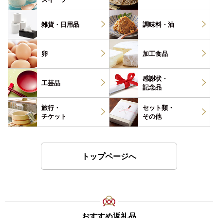
雑貨・
日用品
調味料・
油
卵
加工食品
感謝状・
工芸品
記念品
旅行・
セット類・
チケット
その他
トップページへ
おすすめ返礼品