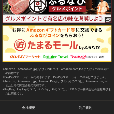
Amazon、Amazon.co.jpおよびそのロゴは、Amazon.com,Inc.またはその関連会社
の商標です。
PayPayマネーライトが付与されます。PayPayマネーライトの出金はできません。
Amazon、Amazon.co.jp、Amazon Payおよびそれらのロゴは、Amazon.com, Inc.
またはその関連会社の商標です。
PayPay、PayPayのロゴ、ペイペイ、Ｐのロゴは、LINEヤフー株式会社の登録商標ま
たは商標です。
会社概要
利用規約