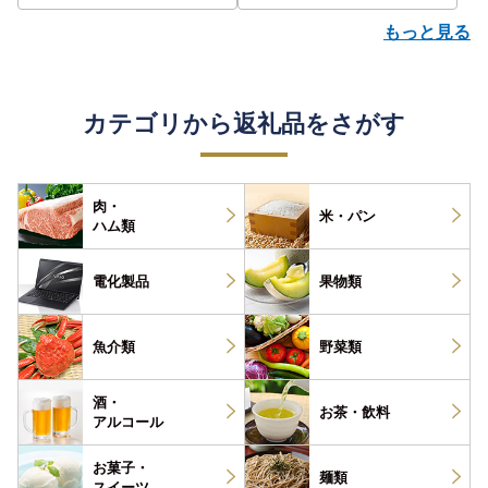
もっと見る
カテゴリから返礼品をさがす
肉・
米・パン
ハム類
電化製品
果物類
魚介類
野菜類
酒・
お茶・
飲料
アルコール
お菓子・
麺類
スイーツ