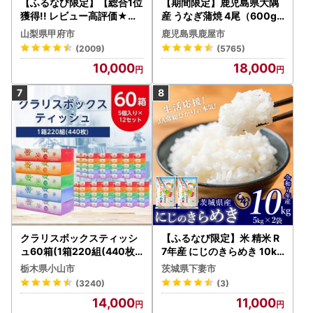
【ふるなび限定】【総合1位
【期間限定】鹿児島県大隅
獲得!! レビュー高評価★】
産 うなぎ蒲焼 4尾（600g
〈2026年度配送分〉山梨
） KN007-004-04-cp18
山梨県甲府市
鹿児島県鹿屋市
県産 シャインマスカット 2
うなぎ 鰻 魚 惣菜 総菜
(2009)
(5765)
～3房（1.0kg以上）シャイ
10,000
18,000
ン フルーツ FN-Limited-S
P
クラリスボックスティッシ
【ふるなび限定】米 精米 R
ュ60箱(1箱220組(440枚))
7年産 にじのきらめき 10kg
(5個入り×12セット)【配送
10月 FN-Limited-PR
栃木県小山市
茨城県下妻市
不可地域：離島・沖縄県】
(3240)
(3)
【1256759】
14,000
11,000