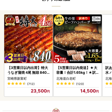
【3営業日以内出荷】特大
【5営業日以内発送】★大
訳あ
うなぎ蒲焼 4尾 無頭 840g
容量！合計1.65kg！★訳
水 
以上 C388-840-3D
あり・牛の里ビーフハンバ
ク 
宮崎県新富町
北海道白老町
北海
ーグ(110ｇ5枚入）×3 AG
付き
(712)
(120)
058
海の
23,500
14,500
司 
取り
料