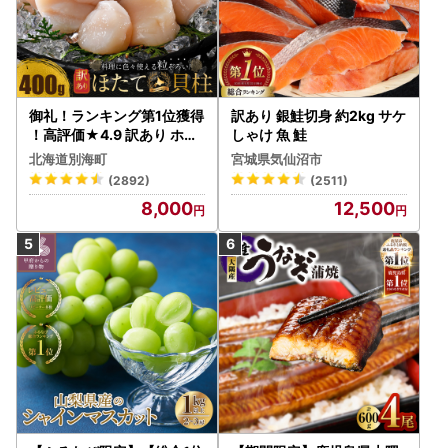
御礼！ランキング第1位獲得
訳あり 銀鮭切身 約2kg サケ
！高評価★4.9 訳あり ホタ
しゃけ 魚 鮭
テ 400g（ほたて 帆立 貝柱
北海道別海町
宮城県気仙沼市
冷凍 ）
(2892)
(2511)
8,000
12,500