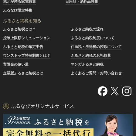
地元が誇る家電特集
日用品・消耗品特集
ふるなび限定特集
ふるさと納税を知る
ふるさと納税とは？
ふるさと納税の流れ
控除上限額シミュレーション
ふるさと納税制度について
ふるさと納税の確定申告
住民税・所得税の控除について
ワンストップ特例制度とは？
ふるさと納税のお礼特典
寄附金の使い道
マンガふるさと納税
企業版ふるさと納税とは
よくあるご質問・お問い合わせ
ふるなびオリジナルサービス