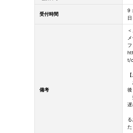
9
受付時間
日
＜
メ
フ
ht
t/
【
お
備考
後
受
遅
ま
る
た