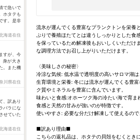
情で急いで
。ホタテも
です。是非
流氷が運んでくる豊富なプランクトンを栄養
ぷりで養殖ほたてとは違うしっかりとした食
 北海道在住
を保っているため解凍後もおいしくいただけ
な調理方法でお召し上がりいただけます。
ますが、今
。身が大き
〈美味しさの秘密〉
た。また機
冷涼な気候: 低水温で透明度の高いサロマ湖
生育環境と栄養: 冬には流氷が運んでくる豊
神奈川県在住
ク質やミネラルを豊富に含んでいます。
味わいと食感:オホーツク海の冷たい海で育ま
て、訳あり
食感と天然の甘みが強いのが特徴です。
ラバラにな
使いやすさ: 必要な分だけ解凍して使えるの
させていた
■訳あり理由■
 北海道在住
こちらの返礼品は、ホタテの貝殻をむくとき