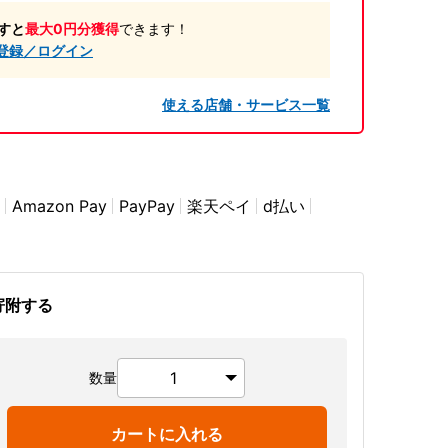
すと
最大0円分獲得
できます！
登録／ログイン
使える店舗・サービス一覧
Amazon Pay
PayPay
楽天ペイ
d払い
寄附する
数量
カートに入れる