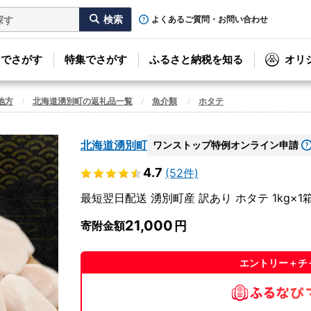
よくあるご質問・お問い合わせ
リでさがす
特集でさがす
ふるさと納税を知る
オリ
地方
北海道湧別町の返礼品一覧
魚介類
ホタテ
北海道湧別町
ワンストップ特例オンライン申請
4.7
(52件)
最短翌日配送 湧別町産 訳あり ホタテ 1kg×1
21,000
寄附金額
エントリー＋チ