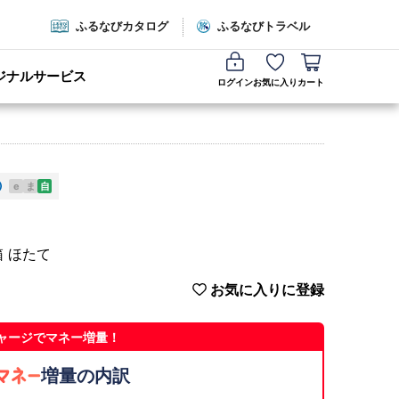
ふるなびカタログ
ふるなびトラベル
ジナルサービス
ログイン
お気に入り
カート
e
ま
自
箱 ほたて
お気に入りに登録
ャージでマネー増量！
増量の内訳