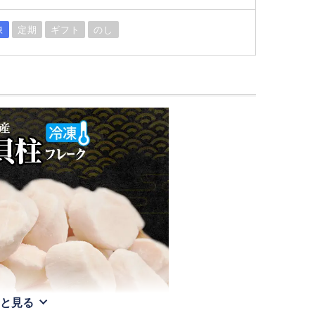
凍
定期
ギフト
のし
と見る