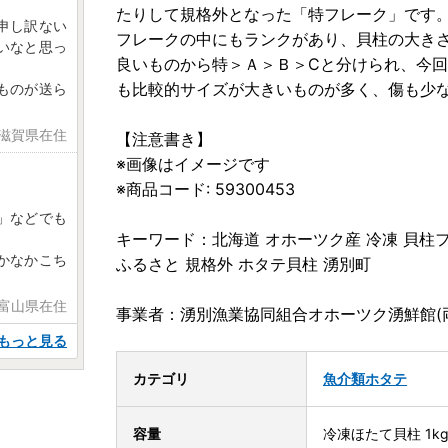
たりして規格外となった「特フレーク」です
申し訳ない
フレークの中にもランクがあり、貝柱の大き
いなと思っ
良いものから特＞Ａ＞Ｂ＞Cと分けられ、今
も比較的サイズが大きいものが多く、傷も少
ものが送ら
 滋賀県在住
【注意書き】
※画像はイメージです
※商品コード: 59300453
」などでも
キーワード：北海道 オホーツク産 冷凍 貝柱フ
かなかこち
ふるさと 規格外 ホタテ貝柱 湧別町
 富山県在住
事業者：湧別漁業協同組合オホーツク湧鮮館(
もっと見る
カテゴリ
魚介類
ホタテ
容量
冷凍ほたて貝柱 1kg