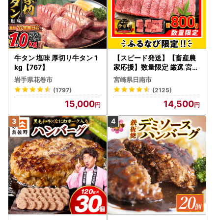
牛タン 塩味 厚切り牛タン 1
【スピード発送】【畜産農
kg【767】
家応援】数量限定 厳選 宮崎
牛 赤身 焼肉 計800g FN-Li
岩手県花巻市
宮崎県日南市
mited-PR_BDV5-26-2W
(1797)
(2125)
15,000
14,500