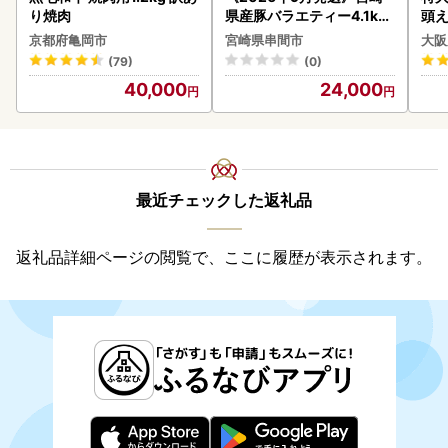
り焼肉
県産豚バラエティー4.1kg
頭え
セット_K033-057-2609
京都府亀岡市
宮崎県串間市
大阪
(79)
(0)
40,000
24,000
最近チェックした返礼品
返礼品詳細ページの閲覧で、ここに履歴が表示されます。