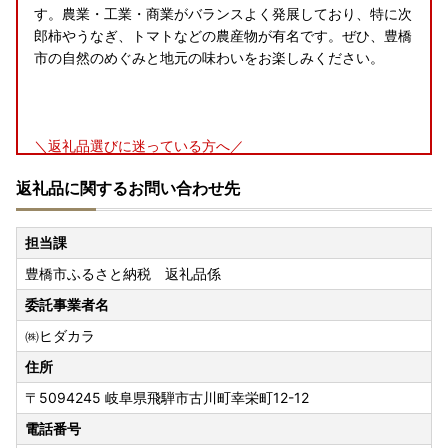
す。農業・工業・商業がバランスよく発展しており、特に次
郎柿やうなぎ、トマトなどの農産物が有名です。ぜひ、豊橋
市の自然のめぐみと地元の味わいをお楽しみください。
＼返礼品選びに迷っている方へ／
有効期限なし！後から選べる「あとからチョイス」オンライ
返礼品に関するお問い合わせ先
ンカタログがおススメです！
お申込みは
コチラ
から！
担当課
豊橋市ふるさと納税 返礼品係
【お礼の品のお届けについて】
委託事業者名
※指定日配送を受付していない返礼品は、備考欄等にご記入
㈱ヒダカラ
いただいた場合でもお受けすることが出来かねます。ご注意
ください※
住所
〒5094245
岐阜県飛騨市古川町幸栄町12-12
電話番号