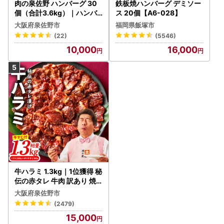
肉の泉佐野 ハンバーグ 30
鉄板焼ハンバーグ デミソー
個（合計3.6kg）｜ハンバ
ス 20個【A6-028】
ーグ 訳あり 黒毛和牛×なに
大阪府泉佐野市
福岡県飯塚市
わポーク
(22)
(5546)
10,000
16,000
牛ハラミ 1.3kg｜1位獲得 秘
伝の赤タレ 牛肉 訳あり 焼
肉 BBQ
大阪府泉佐野市
(2479)
15,000