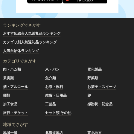
ランキングでさがす
おすすめ総合人気返礼品ランキング
カテゴリ別人気返礼品ランキング
人気自治体ランキング
カテゴリでさがす
肉・ハム類
米・パン
電化製品
果実類
魚介類
野菜類
酒・アルコール
お茶・飲料
お菓子・スイーツ
麺類
雑貨・日用品
卵
加工食品
工芸品
感謝状・記念品
旅行・チケット
セット類 その他
地域でさがす
地域一覧
北海道地方
東北地方