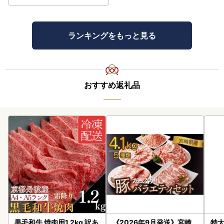
ランキングをもっと見る
おすすめ返礼品
黒毛和牛 焼肉用1.2kg 訳あ
《2026年9月発送》宮崎
特大