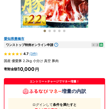
愛知県豊橋市
ワンストップ特例オンライン申請
e
ま
自
4.7
(3件)
国産 優愛豚 2.2kg 小分け 真空 豚肉
10,000
寄附金額
エントリー＋チャージでマネー増量！
増量の内訳
ログインして
条件を満たすと