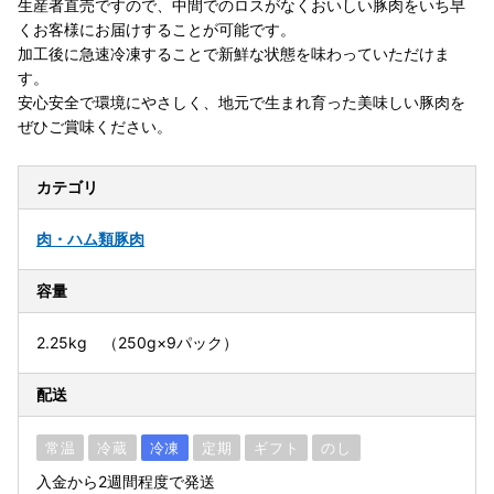
生産者直売ですので、中間でのロスがなくおいしい豚肉をいち早
くお客様にお届けすることが可能です。
加工後に急速冷凍することで新鮮な状態を味わっていただけま
す。
安心安全で環境にやさしく、地元で生まれ育った美味しい豚肉を
ぜひご賞味ください。
カテゴリ
肉・ハム類
豚肉
容量
2.25kg （250g×9パック）
配送
常温
冷蔵
冷凍
定期
ギフト
のし
入金から2週間程度で発送