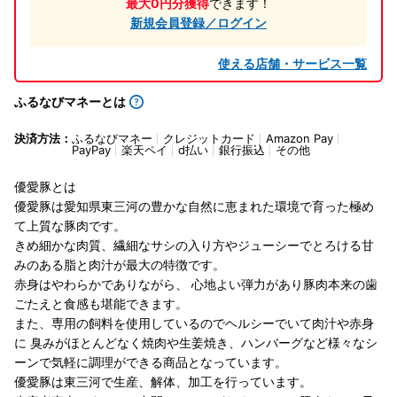
最大0円分獲得
できます！
新規会員登録／ログイン
使える店舗・サービス一覧
ふるなびマネーとは
決済方法：
ふるなびマネー
クレジットカード
Amazon Pay
PayPay
楽天ペイ
d払い
銀行振込
その他
優愛豚とは
優愛豚は愛知県東三河の豊かな自然に恵まれた環境で育った極め
て上質な豚肉です。
きめ細かな肉質、繊細なサシの入り方やジューシーでとろける甘
みのある脂と肉汁が最大の特徴です。
赤身はやわらかでありながら、 心地よい弾力があり豚肉本来の歯
ごたえと食感も堪能できます。
また、専用の飼料を使用しているのでヘルシーでいて肉汁や赤身
に 臭みがほとんどなく焼肉や生姜焼き、ハンバーグなど様々なシ
ーンで気軽に調理ができる商品となっています。
優愛豚は東三河で生産、解体、加工を行っています。