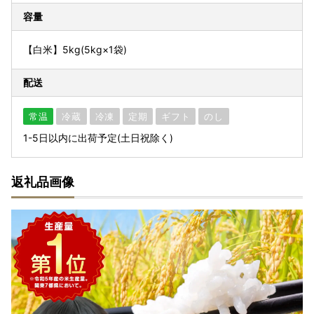
容量
【白米】5kg(5kg×1袋)
配送
常温
冷蔵
冷凍
定期
ギフト
のし
1-5日以内に出荷予定(土日祝除く)
返礼品画像