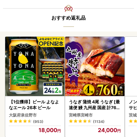
おすすめ返礼品
【1位獲得】ビール よなよ
うなぎ 蒲焼 4尾 うなぎ [最
ノン
なエール 26本 ビール
速便 鰻 九州産 国産 計760
サヒ
g以上]
本 
大阪府泉佐野市
宮崎県宮崎市
茨城
守
(953)
(1134)
18,000
24,000