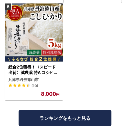
総合2位獲得！〈スピード
出荷〉減農薬 特A コシヒカ
リ 5kg 丹波篠山産 特別栽培
兵庫県丹波篠山市
米 こしひかり
(10)
8,000
ランキングをもっと見る