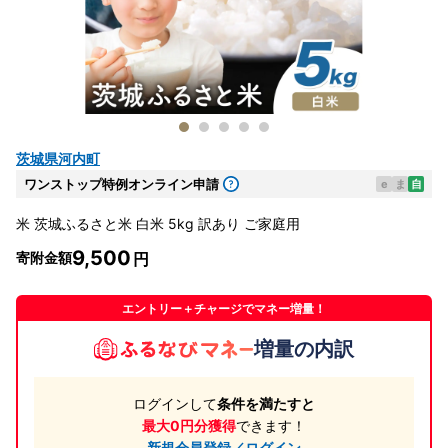
茨城県河内町
ワンストップ特例オンライン申請
e
ま
自
米 茨城ふるさと米 白米 5kg 訳あり ご家庭用
9,500
寄附金額
エントリー＋チャージでマネー増量！
増量の内訳
ログインして
条件を満たすと
最大0円分獲得
できます！
新規会員登録／ログイン