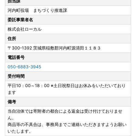
担当課
寄附者の皆様にはご不便をおかけし誠に申し訳ございません
河内町役場 まちづくり推進課
が、何卒ご理解とご協力を賜りますようお願い申し上げま
す。
委託事業者名
株式会社ローカル
住所
〒300-1392
茨城県稲敷郡河内町源清田１１８３
電話番号
050-6883-3945
受付時間
平日10：00～18：00 ※土日祝祭日はお休みをいただいており
ます
備考
当自治体では寄附者の都合による返金は受け付けておりませ
ん。
商品等の不具合は、事務局までご連絡いただきますようお願い
いたします。