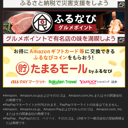
Amazon、Amazon.co.jpおよびそのロゴは、Amazon.com,Inc.またはその関連会社
の商標です。
PayPayマネーライトが付与されます。PayPayマネーライトの出金はできません。
Amazon、Amazon.co.jp、Amazon Payおよびそれらのロゴは、Amazon.com, Inc.
またはその関連会社の商標です。
PayPay、PayPayのロゴ、ペイペイ、Ｐのロゴは、LINEヤフー株式会社の登録商標ま
たは商標です。