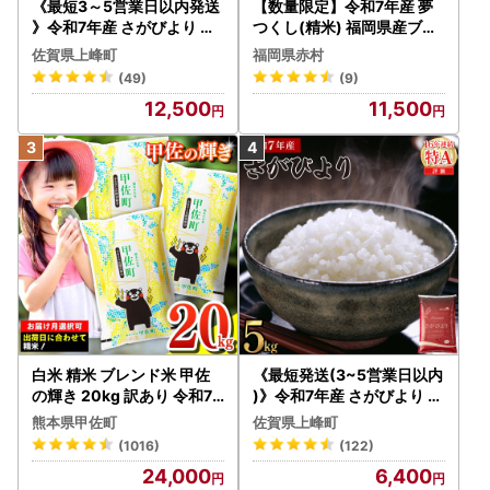
《最短3～5営業日以内発送
【数量限定】令和7年産 夢
》令和7年産 さがびより 佐
つくし(精米) 福岡県産ブラ
賀県産（精米）10kg
ンド米 10kg (品番:3X11R7)
佐賀県上峰町
福岡県赤村
(49)
(9)
12,500
11,500
白米 精米 ブレンド米 甲佐
《最短発送(3~5営業日以内
の輝き 20kg 訳あり 令和7
)》令和7年産 さがびより 佐
年産 【価格改定ZS】
賀県産（精米）5kg
熊本県甲佐町
佐賀県上峰町
(1016)
(122)
24,000
6,400