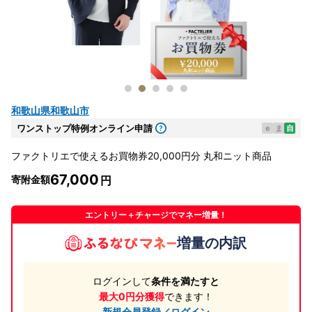
和歌山県和歌山市
ワンストップ特例オンライン申請
e
ま
自
ファクトリエで使えるお買物券20,000円分 丸和ニット商品
67,000
寄附金額
エントリー＋チャージでマネー増量！
増量の内訳
ログインして
条件を満たすと
最大0円分獲得
できます！
新規会員登録／ログイン