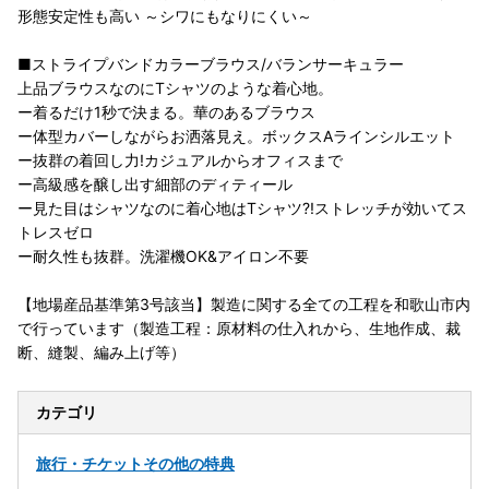
形態安定性も高い ～シワにもなりにくい～
■ストライプバンドカラーブラウス/バランサーキュラー
上品ブラウスなのにTシャツのような着心地。
ー着るだけ1秒で決まる。華のあるブラウス
ー体型カバーしながらお洒落見え。ボックスAラインシルエット
ー抜群の着回し力!カジュアルからオフィスまで
ー高級感を醸し出す細部のディティール
ー見た目はシャツなのに着心地はTシャツ?!ストレッチが効いてス
トレスゼロ
ー耐久性も抜群。洗濯機OK&アイロン不要
【地場産品基準第3号該当】製造に関する全ての工程を和歌山市内
で行っています（製造工程：原材料の仕入れから、生地作成、裁
断、縫製、編み上げ等）
カテゴリ
旅行・チケット
その他の特典