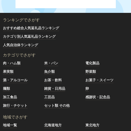
ランキングでさがす
おすすめ総合人気返礼品ランキング
カテゴリ別人気返礼品ランキング
人気自治体ランキング
カテゴリでさがす
肉・ハム類
米・パン
電化製品
果実類
魚介類
野菜類
酒・アルコール
お茶・飲料
お菓子・スイーツ
麺類
雑貨・日用品
卵
加工食品
工芸品
感謝状・記念品
旅行・チケット
セット類 その他
地域でさがす
地域一覧
北海道地方
東北地方