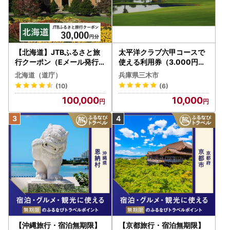
【北海道】JTBふるさと旅
太平洋クラブ六甲コースで
行クーポン（Eメール発行
使える利用券（3.000円分
）30,000円分 旅行 トラベ
）
北海道（道庁）
兵庫県三木市
ル 宿泊 人気 おすすめ JTB
(10)
(6)
W030T
100,000
10,000
【沖縄旅行・宿泊無期限】
【京都旅行・宿泊無期限】