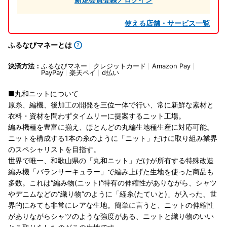
使える店舗・サービス一覧
ふるなびマネーとは
決済方法：
ふるなびマネー
クレジットカード
Amazon Pay
PayPay
楽天ペイ
d払い
■丸和ニットについて
原糸、編機、後加工の開発を三位一体で行い、常に新鮮な素材と
衣料・資材を問わずタイムリーに提案するニット工場。
編み機種を豊富に揃え、ほとんどの丸編生地種生産に対応可能。
ニットを構成する1本の糸のように「ニット」だけに取り組み業界
のスペシャリストを目指す。
世界で唯一、和歌山県の「丸和ニット」だけが所有する特殊改造
編み機「バランサーキュラー」で編み上げた生地を使った商品も
多数。これは“編み物(ニット)”特有の伸縮性がありながら、シャツ
やデニムなどの“織り物”のように「経糸(たていと)」が入った、世
界的にみても非常にレアな生地。簡単に言うと、ニットの伸縮性
がありながらシャツのような強度がある、ニットと織り物のいい