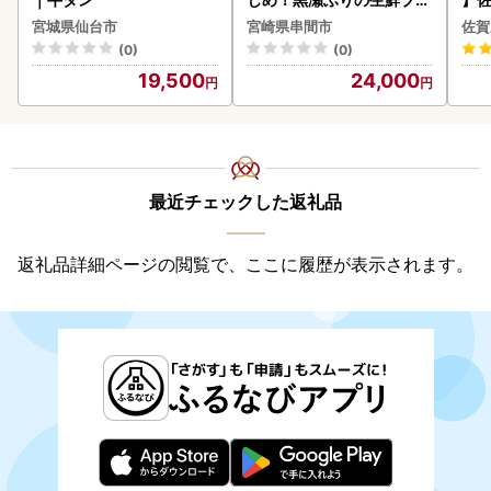
ロイン2節（1.0kg前後）_
2個 
宮城県仙台市
宮崎県串間市
佐賀
K001-012-2609
083
(0)
(0)
19,500
24,000
最近チェックした返礼品
返礼品詳細ページの閲覧で、ここに履歴が表示されます。