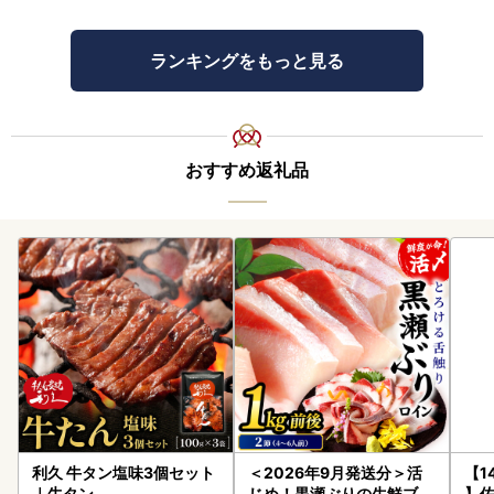
ランキングをもっと見る
おすすめ返礼品
利久 牛タン塩味3個セット
＜2026年9月発送分＞活
【1
｜牛タン
じめ！黒瀬ぶりの生鮮ブリ
】佐