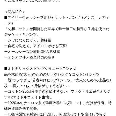
とこ取りをしたのがこの生地です。
＜商品紹介＞
■デイリーウォッシャブルジャケット・パンツ（メンズ、レディ
ース）
「丸和ニット」が開発した世界で唯一無二の特殊な生地を使った
ジャケットとパンツ。
ーシワになりにくく、超軽量
ー自宅で洗えて、アイロンがけも不要!
ーオールシーズン着用OKの素材感
ーオンオフ使える単品力の高さ
■オトナリュクス ビッグシルエットTシャツ
品を求める“大人”のためのリラクシングなコットンTシャツ
ー脱“ラフすぎる”若者向けビッグTシャツ。“大人のため”の上品な1
枚 ～着丈・袖丈・身幅がちょうどよい～
ーコットン95%!分厚すぎず薄すぎない、ファクトリエ完全オリジ
ナルの“ミドルウェイト生地”。
ー1920本のナイロン糸で強度抜群!「丸和ニット」だけが保有、特
殊改造編み機で開発。
ー10回洗濯でも縮みはほぼ無し。何回洗っても型崩れしづらく、