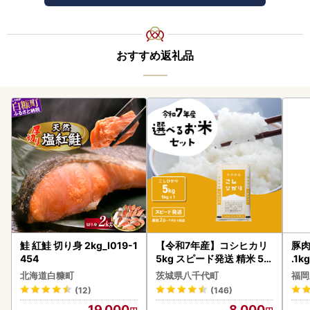
おすすめ返礼品
鮭 紅鮭 切り身 2kg_I019-1
【令和7年産】コシヒカリ
豚肉
454
5kg スピード発送 精米 5k
.1k
g x 1袋 白米 茨城県 八千代
北海道白糠町
茨城県八千代町
福岡
町
(12)
(146)
19,000
8,000