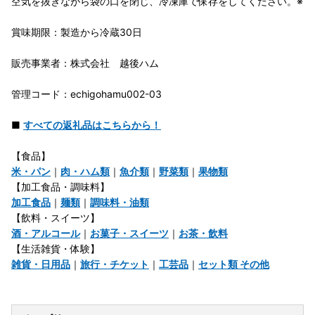
空気を抜きながら袋の口を閉じ、冷凍庫で保存をしてください。※
賞味期限：製造から冷蔵30日
販売事業者：株式会社 越後ハム
管理コード：echigohamu002-03
■
すべての返礼品はこちらから！
【食品】
米・パン
｜
肉・ハム類
｜
魚介類
｜
野菜類
｜
果物類
【加工食品・調味料】
加工食品
｜
麺類
｜
調味料・油類
【飲料・スイーツ】
酒・アルコール
｜
お菓子・スイーツ
｜
お茶・飲料
【生活雑貨・体験】
雑貨・日用品
｜
旅行・チケット
｜
工芸品
｜
セット類 その他