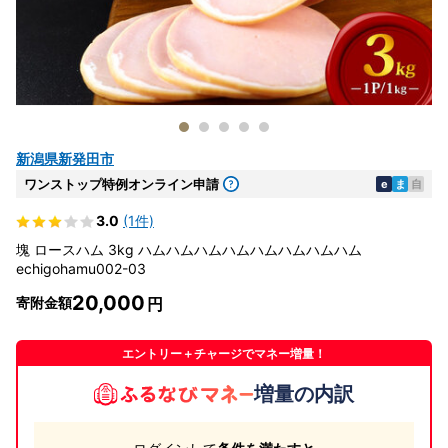
新潟県新発田市
ワンストップ特例オンライン申請
e
ま
自
3.0
(1件)
塊 ロースハム 3kg ハムハムハムハムハムハムハムハム
echigohamu002-03
20,000
寄附金額
エントリー＋チャージでマネー増量！
増量の内訳