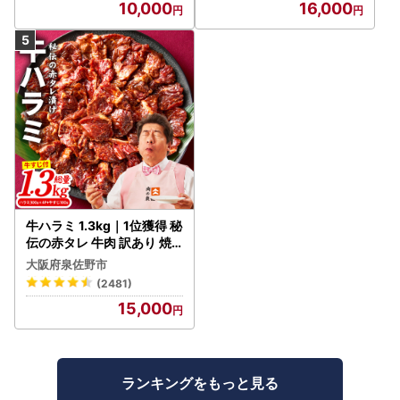
10,000
16,000
牛ハラミ 1.3kg｜1位獲得 秘
伝の赤タレ 牛肉 訳あり 焼
肉 BBQ
大阪府泉佐野市
(2481)
15,000
ランキングをもっと見る