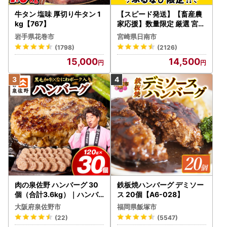
牛タン 塩味 厚切り牛タン 1
【スピード発送】【畜産農
kg【767】
家応援】数量限定 厳選 宮崎
牛 赤身 焼肉 計800g FN-Li
岩手県花巻市
宮崎県日南市
mited-PR_BDV5-26-2W
(1798)
(2126)
15,000
14,500
肉の泉佐野 ハンバーグ 30
鉄板焼ハンバーグ デミソー
個（合計3.6kg）｜ハンバ
ス 20個【A6-028】
ーグ 訳あり 黒毛和牛×なに
大阪府泉佐野市
福岡県飯塚市
わポーク
(22)
(5547)