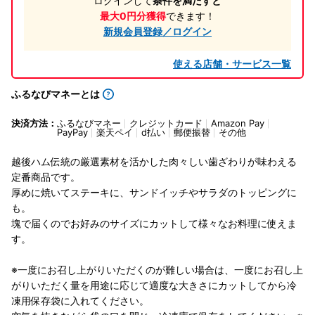
ログインして
条件を満たすと
最大0円分獲得
できます！
新規会員登録／ログイン
使える店舗・サービス一覧
ふるなびマネーとは
決済方法：
ふるなびマネー
クレジットカード
Amazon Pay
PayPay
楽天ペイ
d払い
郵便振替
その他
越後ハム伝統の厳選素材を活かした肉々しい歯ざわりが味わえる
定番商品です。
厚めに焼いてステーキに、サンドイッチやサラダのトッピングに
も。
塊で届くのでお好みのサイズにカットして様々なお料理に使えま
す。
※一度にお召し上がりいただくのが難しい場合は、一度にお召し上
がりいただく量を用途に応じて適度な大きさにカットしてから冷
凍用保存袋に入れてください。