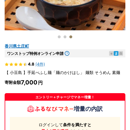
香川県土庄町
ワンストップ特例オンライン申請
e
ま
自
4.8
(4件)
【 小豆島 】手延べふし麺「麺のかけはし」 麺類 そうめん 素麺
7,000
寄附金額
エントリー＋チャージでマネー増量！
増量の内訳
ログインして
条件を満たすと