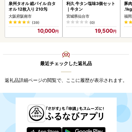
泉州タオル 総パイル 白タ
利久 牛タン塩味3個セット
豚肉
オル 12枚入り 210匁
｜牛タン
.1k
大阪府阪南市
宮城県仙台市
福岡
(39)
(0)
10,000
19,500
最近チェックした返礼品
返礼品詳細ページの閲覧で、ここに履歴が表示されます。