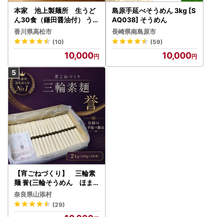
本家 池上製麺所 生うど
島原手延べそうめん 3kg [S
ん30食（鎌田醤油付） うど
AQ038] そうめん
ん
香川県高松市
長崎県南島原市
(10)
(59)
10,000
10,000
【宵ごねづくり】 三輪素
麺 誉(三輪そうめん ほま
れ) 2kg(50g×40束)
奈良県山添村
(29)