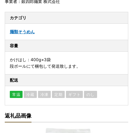
事業者：銀四郎麺業 株式会社
カテゴリ
麺類
そうめん
容量
かけはし：400g×3袋
段ボールにて梱包して発送致します。
配送
常温
冷蔵
冷凍
定期
ギフト
のし
返礼品画像