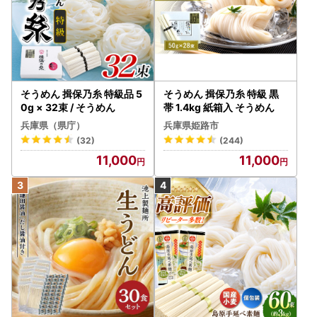
そうめん 揖保乃糸 特級品 5
そうめん 揖保乃糸 特級 黒
0g × 32束 / そうめん
帯 1.4kg 紙箱入 そうめん
兵庫県（県庁）
兵庫県姫路市
(32)
(244)
11,000
11,000