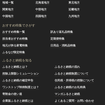
地域一覧
北海道地方
東北地方
関東地方
中部地方
近畿地方
中国地方
四国地方
九州地方
おすすめ特集でさがす
おすすめ特集一覧
訳あり返礼品特集
担当者おすすめ特集
定期便特集
地元が誇る家電特集
日用品・消耗品特集
ふるなび限定特集
ふるさと納税を知る
ふるさと納税とは？
ふるさと納税の流れ
控除上限額シミュレーション
ふるさと納税制度について
ふるさと納税の確定申告
住民税・所得税の控除について
ワンストップ特例制度とは？
ふるさと納税のお礼特典
寄附金の使い道
マンガふるさと納税
企業版ふるさと納税とは
よくあるご質問・お問い合わせ