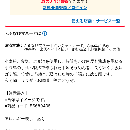
最大0円分獲得
できます！
新規会員登録／ログイン
使える店舗・サービス一覧
ふるなびマネーとは
決済方法：
ふるなびマネー
クレジットカード
Amazon Pay
PayPay
楽天ペイ
d払い
銀行振込
郵便振替
その他
小麦粉、食塩、ごま油を使用し、時間をかけ何度も熟成を重ねる
小豆島の手延べ製法で作られた手延そうめんを、長く細く引き延
ばす際、竹管に「掛け」延ばした時の「端」に残る麺です。
和え物・サラダ・お味噌汁等にどうぞ。
【注意書き】
※画像はイメージです。
※商品コード: 56680405
アレルギー表示：あり