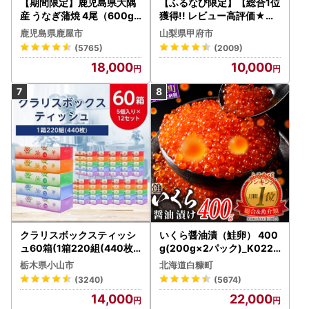
【期間限定】鹿児島県大隅
【ふるなび限定】【総合1位
産 うなぎ蒲焼 4尾（600g
獲得!! レビュー高評価★】
） KN007-004-04-cp18
〈2026年度配送分〉山梨
鹿児島県鹿屋市
山梨県甲府市
うなぎ 鰻 魚 惣菜 総菜
県産 シャインマスカット 2
(5765)
(2009)
～3房（1.0kg以上）シャイ
18,000
10,000
ン フルーツ FN-Limited-S
P
クラリスボックスティッシ
いくら醤油漬（鮭卵） 400
ュ60箱(1箱220組(440枚))
g(200g×2パック)_K022-
(5個入り×12セット)【配送
1676
栃木県小山市
北海道白糠町
不可地域：離島・沖縄県】
(3240)
(5674)
【1256759】
14,000
22,000