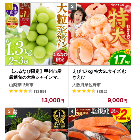
【ふるなび限定】甲州市産
えび 1.7kg 特大5Lサイズ む
厳選旬の大粒シャインマス
きえび
カット 約1.3kg 2～3房【2
山梨県甲州市
大阪府泉佐野市
026年発送】（MG）B12-
(1369)
(392)
472 FN-Limited-VO シャ
13,000
9,000
インマスカット フルーツ