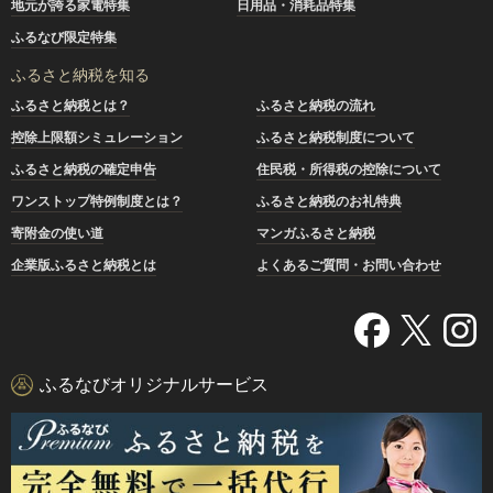
地元が誇る家電特集
日用品・消耗品特集
ふるなび限定特集
ふるさと納税を知る
ふるさと納税とは？
ふるさと納税の流れ
控除上限額シミュレーション
ふるさと納税制度について
ふるさと納税の確定申告
住民税・所得税の控除について
ワンストップ特例制度とは？
ふるさと納税のお礼特典
寄附金の使い道
マンガふるさと納税
企業版ふるさと納税とは
よくあるご質問・お問い合わせ
ふるなびオリジナルサービス