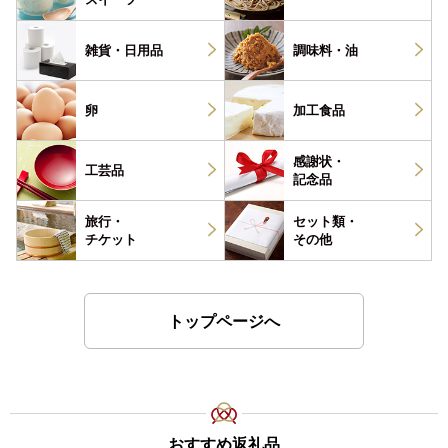
雑貨・
日用品
調味料・
油
卵
加工食品
感謝状・
工芸品
記念品
旅行・
セット類・
チケット
その他
トップページへ
おすすめ返礼品