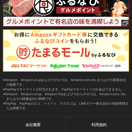
Amazon、Amazon.co.jpおよびそのロゴは、Amazon.com,Inc.またはその関連会社
の商標です。
PayPayマネーライトが付与されます。PayPayマネーライトの出金はできません。
Amazon、Amazon.co.jp、Amazon Payおよびそれらのロゴは、Amazon.com, Inc.
またはその関連会社の商標です。
PayPay、PayPayのロゴ、ペイペイ、Ｐのロゴは、LINEヤフー株式会社の登録商標ま
たは商標です。
会社概要
利用規約