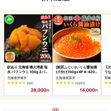
訳あり 北海道 噴火湾産 塩
[鮭匠ふじい]いくら醤油漬
【
水 バフンウニ 100g 2パッ
(小分け)50g×4P A-4209
うな
ク 計200g 《アフター保証
5
以上
北海道伊達市
北海道根室市
宮崎
付き》うに ウニ 雲丹 海鮮
(39)
(2251)
海の幸 魚介類 ウニ丼 お寿
28,000
14,000
司 濃厚 無添加 産地直送 お
取り寄せ 山村水産 送料無
料