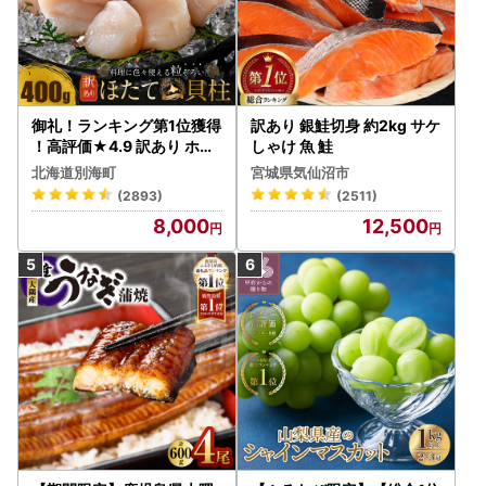
御礼！ランキング第1位獲得
訳あり 銀鮭切身 約2kg サケ
！高評価★4.9 訳あり ホタ
しゃけ 魚 鮭
テ 400g（ほたて 帆立 貝柱
北海道別海町
宮城県気仙沼市
冷凍 ）
(2893)
(2511)
8,000
12,500