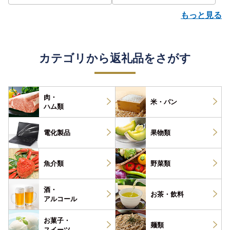
もっと見る
カテゴリから返礼品をさがす
肉・
米・パン
ハム類
電化製品
果物類
魚介類
野菜類
酒・
お茶・
飲料
アルコール
お菓子・
麺類
スイーツ