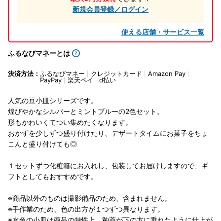
新規会員登録／ログイン
使える店舗・サービス一覧
ふるなびマネーとは
決済方法：
ふるなびマネー
クレジットカード
Amazon Pay
PayPay
楽天ペイ
d払い
人気の豆小皿シリーズです。
煌びやかなシルバーとミントブルーの2色セット。
形もかわいくてつい集めたくなります。
おかずを少しずつ盛り付けたり、デザートタイムにお菓子をちょ
こんと盛り付けても◎
１セットずつ化粧箱にお入れし、包装してお届けしますので、ギ
フトとしてもおすすめです。
※商品以外のものは撮影備品のため、含まれません。
※手作業のため、色の出方が１つずつ異なります。
※水色の小皿は商品の特性上、釉薬が下の方に垂れたように仕上が