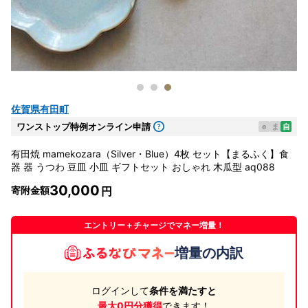
佐賀県有田町
ワンストップ特例オンライン申請
e
ま
自
有田焼 mamekozara（Silver・Blue）4枚 セット【まるふく】食
器 器 うつわ 豆皿 小皿 ギフトセット おしゃれ 木瓜型 aq088
30,000
寄附金額
エントリー＋チャージでマネー増量！
増量の内訳
ログインして
条件を満たすと
最大0円分獲得
できます！