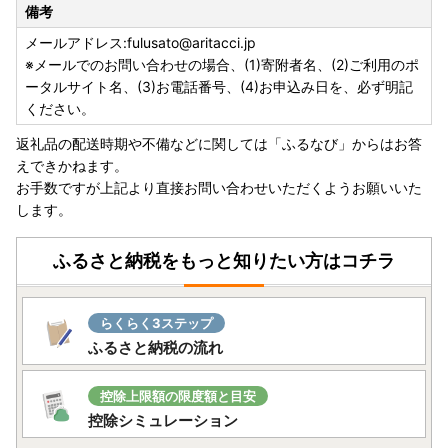
備考
佐賀県西松浦郡有田町立部乙２２０２番地
有田町役場 総務課 ふるさと納税担当
メールアドレス:fulusato@aritacci.jp
※申請書の提出先誤りが多くなっています。提出先を間違わ
※メールでのお問い合わせの場合、(1)寄附者名、(2)ご利用のポ
れた場合は、提出期限までに申請書が到着しないことがあり
ータルサイト名、(3)お電話番号、(4)お申込み日を、必ず明記
ますので寄附先を今一度ご確認いただき郵送してください。
ください。
返礼品の配送時期や不備などに関しては「ふるなび」からはお答
有田町ホームページ ＞ 町政 ＞ まちの魅力 ＞ ふるさと納税
えできかねます。
＞ ふるさと納税ワンストップ特例制度について
お手数ですが上記より直接お問い合わせいただくようお願いいた
又は
します。
有田町のホームページ ワンストップ特例申請ダウンロード
ふるさと納税をもっと知りたい方はコチラ
【ワンストップ申請をオンラインで！】
当自治体はオンラインワンストップ申請に対応しておりま
す。
らくらく3ステップ
ご寄附後の手続きが大変便利になる「自治体マイページ」を
ふるさと納税の流れ
ぜひご利用ください。ご利用は「自治体マイページ」を検
索、
又はhttps://mypg.jp/
控除上限額の限度額と目安
【返礼品のお届けにつきまして】
控除シミュレーション
例年10月以降はご寄付が集中し一部の返礼品につきましては