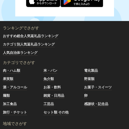
【ご注文に際して予めご了承ください】
・必ず氏名・住所が住民票情報と一致するかご確認くださ
い。寄附金受領証明書は住民票の住所に送付いたします。
ランキングでさがす
お礼の品を住民票とは別の宛先に送付する場合は、別途「送
付先」にてご指定ください。
おすすめ総合人気返礼品ランキング
・
寄附完了後のキャンセルや申込内容の変更はできません。
カテゴリ別人気返礼品ランキング
入力内容に間違いがないかご確認ください。
人気自治体ランキング
・飲食品のお礼の品につきまして、お届けの際に不在が続き
配達できなかった場合、再送はいたしかねます。
カテゴリでさがす
※飲食品以外のお品で再配送を希望される場合は、送料をご
肉・ハム類
米・パン
電化製品
負担いただきます。
果実類
魚介類
野菜類
※複数の返礼品をお申込みの場合は、それぞれ別々の発送に
なります。
酒・アルコール
お茶・飲料
お菓子・スイーツ
発送手配や発送日も異なりますので、それぞれの受け取り
麺類
雑貨・日用品
卵
をお願いいたします。
加工食品
工芸品
感謝状・記念品
・有田町に住民登録がある方は、ご寄附いただいてもお礼の
旅行・チケット
セット類 その他
品をお送りしておりません。
地域でさがす
・当町へのご寄附については、お礼の品の受取回数の制限は