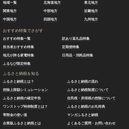
設けておりません。同一年内で複数回の寄附を行った場合で
地域一覧
北海道地方
東北地方
も、その都度、お礼の品を受け取ることができます。
関東地方
中部地方
近畿地方
中国地方
四国地方
九州地方
おすすめ特集でさがす
おすすめ特集一覧
訳あり返礼品特集
担当者おすすめ特集
定期便特集
地元が誇る家電特集
日用品・消耗品特集
ふるなび限定特集
ふるさと納税を知る
ふるさと納税とは？
ふるさと納税の流れ
控除上限額シミュレーション
ふるさと納税制度について
ふるさと納税の確定申告
住民税・所得税の控除について
ワンストップ特例制度とは？
ふるさと納税のお礼特典
寄附金の使い道
マンガふるさと納税
企業版ふるさと納税とは
よくあるご質問・お問い合わせ