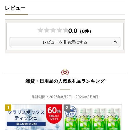
発送期日の表記にかかわらず、発送が遅れる可能性がござい
レビュー
ます。
お早めのお申し込みをお願いします。
お問い合わせ窓口につきまして
問い合わせ内容により対応窓口が異なります。
0.0
（0件）
ご不便をおかけしますが、今一度内容をご確認の上お手続き
ください。
レビューを非表示にする
【ワンストップ特例申請書送付先】
◆有田町役場総務課 ふるさと納税担当
〒849-4192
佐賀県西松浦郡有田町立部乙2202番地
雑貨・日用品の人気返礼品ランキング
【寄附金受領証明書などの書類の発行・ワンストップ特例申
集計期間：2026年8月2日～2026年8月8日
請の受付に関すること】
◆有田町コールセンター
TEL：050-3172-5425（平日9:00～17:15）
mail：saga.arita@do-furusato.jp