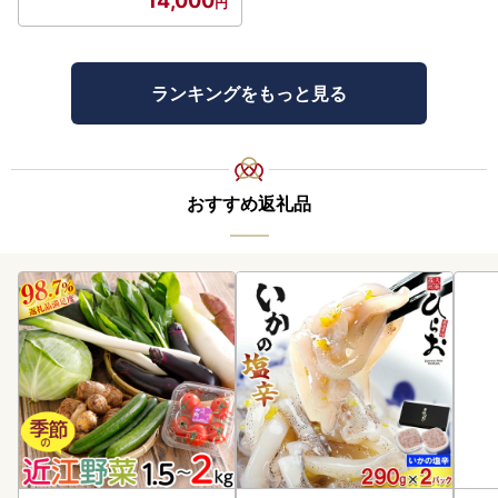
14,000
・5日間以上のご不在期間がある場合には、寄附申込フォー
ムの備考欄へご記入ください。
※繁忙期につきましては、お届け時間をご指定いただいても
時間が前後する場合がございます。
ランキングをもっと見る
【有田焼ができるまで】
１：成形（陶土で形を作る工程です。大きく分けて、ろくろ
成形と鋳込み成形の2種類があります。成形し乾燥させた
おすすめ返礼品
後、約900度の素焼き窯で焼き上げ、強度と吸水性を高めま
す。）
２：下絵付け（呉須で文様を描きます。）
３：施釉（磁器の表面にガラスの光沢を与えるために釉薬を
かけます。）
４：本焼（本焼き窯で約1300度の高温で焼き上げます。）
５：上絵付（焼成後の釉薬の上に色絵具で文様を描きま
す。）
６：上絵付焼成（赤絵窯に入れて約800度で焼き上げます。
釉薬の上に色絵具が焼き付いて完成します。完成した作品
は、成形直後の素地よりも15%ほど縮みます。）