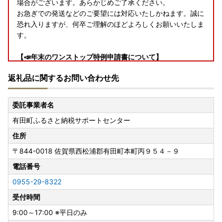
場合がございます。あらかじめご了承ください。
お急ぎでの発送などのご要望には対応いたしかねます。誠に
恐れ入りますが、何卒ご理解のほどよろしくお願いいたしま
す。
【📣年末のワンストップ特例申請書について】
寄附の申し込み際にワンストップ特例申請を希望された方に
返礼品に関するお問い合わせ先
は、「寄附金税額控除に係る申告特例申請書」（ワンストッ
プ特例申請書）をお送りしています。１２月１９日（金）以
降に寄附された方については、書類のお届けが年明けになる
委託事業者名
ことがありますので、お急ぎの方は申請書をダウンロードし
有田町ふるさと納税サポートセンター
て提出してください。
また、すでに特例申請の手続を完了された方でも、氏名・住
住所
所を変更された場合は「寄附金控除に係る申告特例申請事項
〒844-0018
佐賀県西松浦郡有田町本町丙９５４－９
変更届出」（変更届）の提出が必要です。
令和７年分の特例申請書及び変更届の提出期限は、令和８年
電話番号
１月１０日（必着）です。この日を過ぎると確定申告をして
0955-29-8322
いただく必要がございますのでご注意ください。
受付時間
特例申請書の提出先
9:00～17:00 ※平日のみ
〒８４９－４１９２