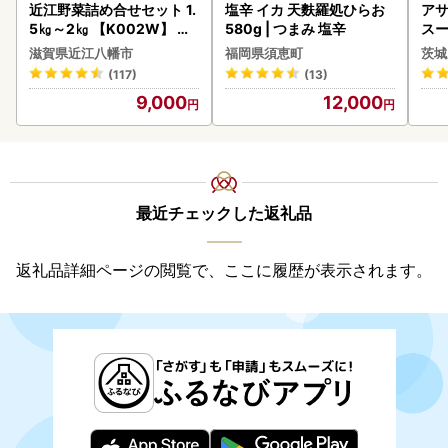
【クール便のお届けにつきまして】
近江野菜詰め合せセット 1.
塩辛 イカ 天麩羅処ひらお
アサ
※一部の離島や諸島地域には、冷凍・冷蔵のお品をお届けで
5㎏～2㎏ 【K002W】 野
580g | つまみ 塩辛
スー
きません。ご了承ください。
菜 旬 新鮮
8本
滋賀県近江八幡市
福岡県須恵町
茨城
※佐川急便で発送いたします。
(117)
(13)
9,000
12,000
【ご注文前にご確認ください】
・
お礼の品の配達日をご指定いただくことはできません。
備
考欄等に入力いただいても対応できませんのでご了承くださ
い。
・
返礼品のお届け時期は、商品の「配送」情報をご覧くださ
最近チェックした返礼品
い。特に記載がないお品については、入金確認後2～3週間
前後となります。欠品時はさらに遅れる場合もございます。
返礼品詳細ページの閲覧で、ここに履歴が表示されます。
【ご注文に際してご入力ください】
・申込の際にはお礼の品の受取希望の時間帯をご入力くださ
い。
（ご希望いただいた時間帯に配達できない地域がございま
す。）
・
ご不在日や長期不在になる期間がある場合は、必ず備考欄
へご入力ください。
・番地や建物名等は必ずご入力ください。