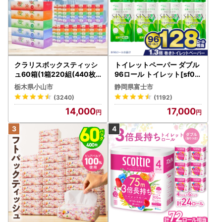
【返礼品に関すること(詳細・配送等)】
◆有田町ふるさと納税サポートセンター
TEL:0955-29-8322
メール:fulusato@aritacci.jp
受付時間:平日9:00～17:00
※メールでのお問い合わせの場合、(1)寄附者名、(2)ご利用の
クラリスボックスティッシ
トイレットペーパー ダブル
ポータルサイト名、(3)お電話番号、(4)お申込み日を、必ず
ュ60箱(1箱220組(440枚))
96ロール トイレット[sf00
明記ください。
(5個入り×12セット)【配送
1-012]
栃木県小山市
静岡県富士市
不可地域：離島・沖縄県】
(3240)
(1192)
【お礼の品の破損・欠陥品に関して】
【1256759】
14,000
17,000
万が一、お礼の品に破損や欠陥等の不具合があった場合は、
お礼の品の状態を撮影していただき、画像データをメールに
添付の上、サポートセンターまで送信ください。
※初期不良の場合、お礼の品の
到着後8日が経過した場合は
対応できません
ので、ご了承ください。
※お急ぎの場合はお電話にてご連絡ください。
※お客様都合での返品・交換は承っておりません。一度使用
されたものについても同様です。
・返礼品発送時のお知らせは、メール送信のみとさせていた
だきます。電話でのご案内はしておりません。ご了承下さ