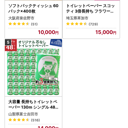
い。
ソフトパックティッシュ 60
トイレットペーパー スコッ
パック×400枚
ティ 3倍長持ち フラワーパ
・ふるさと納税をイメージさせ商品を売りつけようとする悪
ック 4ロール×6P
質なショッピングサイトがあります。ご不明な場合は、必ず
大阪府泉佐野市
埼玉県草加市
寄附の手続きを行う前にお尋ねください。
(51)
(729)
10,000
15,000
【お礼の品発送メールや、町からの重要なお知らせが届かな
い場合がございます】
ご利用のセキュリティソフトやメールソフトに、迷惑メール
防止機能が付いている等迷惑メールフォルダやゴミ箱に自動
振り分けされたり、
携帯メールの場合、携帯電話以外からのメールは受信しない
標準設定がされている等で発送メールが受信できない場合が
ございます。
迷惑メールフォルダ内やセキュリティソフトのメーカーに確
認のうえ、「＠furusato-lg.jp」のドメイン指定受信設定を
大容量 長持ちトイレットペ
お願いいたします。
ーパー 130m シングル 48R
芯なし 3倍巻 トイレット
山梨県富士吉田市
(516)
【長期不在について】