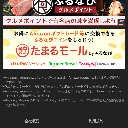
Amazon、Amazon.co.jpおよびそのロゴは、Amazon.com,Inc.またはその関連会社
の商標です。
PayPayマネーライトが付与されます。PayPayマネーライトの出金はできません。
Amazon、Amazon.co.jp、Amazon Payおよびそれらのロゴは、Amazon.com, Inc.
またはその関連会社の商標です。
PayPay、PayPayのロゴ、ペイペイ、Ｐのロゴは、LINEヤフー株式会社の登録商標ま
たは商標です。
会社概要
利用規約