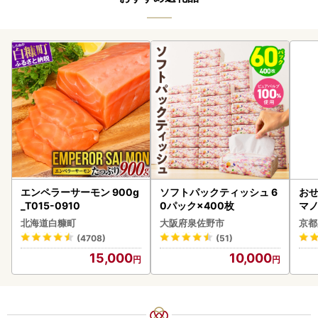
エンペラーサーモン 900g
ソフトパックティッシュ 6
おせ
_T015-0910
0パック×400枚
マノ
北海道白糠町
大阪府泉佐野市
京都
(4708)
(51)
15,000
10,000