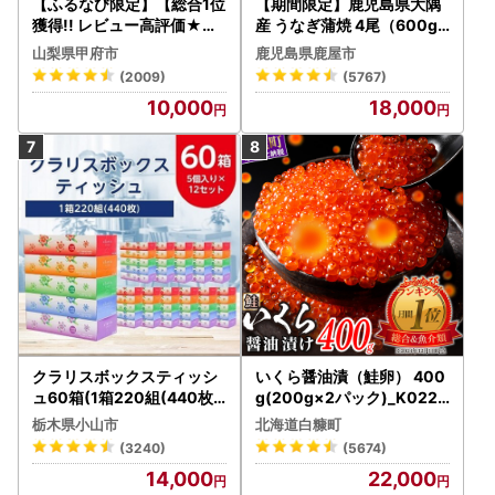
【ふるなび限定】【総合1位
【期間限定】鹿児島県大隅
獲得!! レビュー高評価★】
産 うなぎ蒲焼 4尾（600g
〈2026年度配送分〉山梨
） KN007-004-04-cp18
山梨県甲府市
鹿児島県鹿屋市
県産 シャインマスカット 2
うなぎ 鰻 魚 惣菜 総菜
(2009)
(5767)
～3房（1.0kg以上）シャイ
10,000
18,000
ン フルーツ FN-Limited-S
P
クラリスボックスティッシ
いくら醤油漬（鮭卵） 400
ュ60箱(1箱220組(440枚))
g(200g×2パック)_K022-
(5個入り×12セット)【配送
1676
栃木県小山市
北海道白糠町
不可地域：離島・沖縄県】
(3240)
(5674)
【1256759】
14,000
22,000