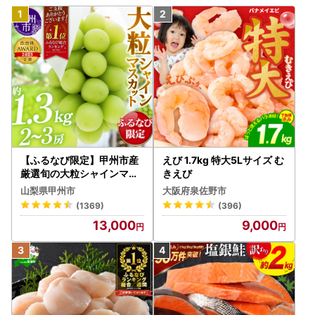
【ふるなび限定】甲州市産
えび 1.7kg 特大5Lサイズ む
厳選旬の大粒シャインマス
きえび
カット 約1.3kg 2～3房【2
山梨県甲州市
大阪府泉佐野市
026年発送】（MG）B12-
(1369)
(396)
472 FN-Limited-VO シャ
13,000
9,000
インマスカット フルーツ