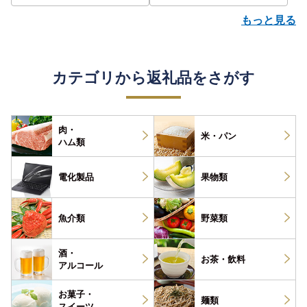
もっと見る
カテゴリから返礼品をさがす
肉・
米・パン
ハム類
電化製品
果物類
魚介類
野菜類
酒・
お茶・
飲料
アルコール
お菓子・
麺類
スイーツ