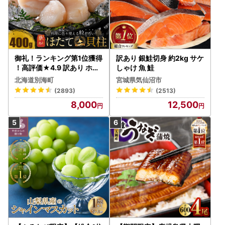
御礼！ランキング第1位獲得
訳あり 銀鮭切身 約2kg サケ
！高評価★4.9 訳あり ホタ
しゃけ 魚 鮭
テ 400g（ほたて 帆立 貝柱
北海道別海町
宮城県気仙沼市
冷凍 ）
(2893)
(2513)
8,000
12,500