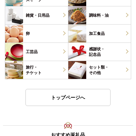
雑貨・
日用品
調味料・
油
卵
加工食品
感謝状・
工芸品
記念品
旅行・
セット類・
チケット
その他
トップページへ
おすすめ返礼品