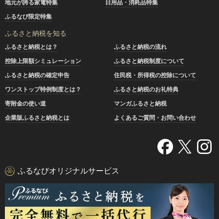
地元が誇る家電特集
日用品・消耗品特集
ふるなび限定特集
ふるさと納税を知る
ふるさと納税とは？
ふるさと納税の流れ
控除上限額シミュレーション
ふるさと納税制度について
ふるさと納税の確定申告
住民税・所得税の控除について
ワンストップ特例制度とは？
ふるさと納税のお礼特典
寄附金の使い道
マンガふるさと納税
企業版ふるさと納税とは
よくあるご質問・お問い合わせ
ふるなびオリジナルサービス