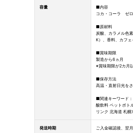
容量
■内容
コカ・コーラ ゼロ5
■原材料
炭酸、カラメル色
K）、香料、カフェ
■賞味期限
製造から6ヵ月
※賞味期限が2カ月
■保存方法
高温・直射日光を
■関連キーワード：コカ
酸飲料 ペットボトル
リンク 北海道 札幌
発送時期
ご入金確認後、翌