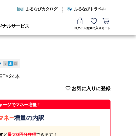
ふるなびカタログ
ふるなびトラベル
ジナルサービス
ログイン
お気に入り
カート
e
ま
自
T×24本
お気に入りに登録
ャージでマネー増量！
増量の内訳
すと
最大0円分獲得
できます！