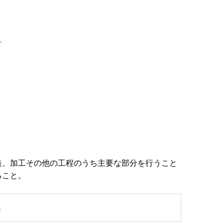
！
造、加工その他の工程のうち主要な部分を行うこと
ること。
料