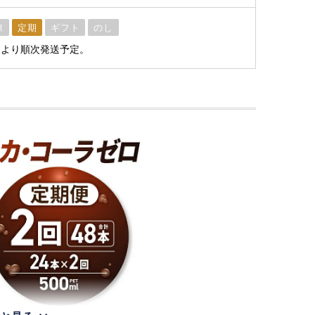
凍
定期
ギフト
のし
月より順次発送予定。