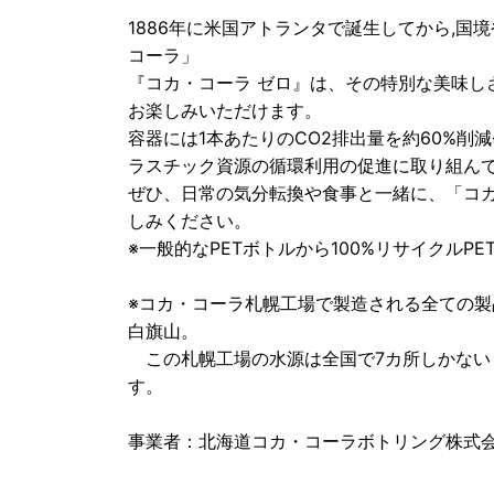
1886年に米国アトランタで誕生してから,
コーラ」
『コカ・コーラ ゼロ』は、その特別な美味し
お楽しみいただけます。
容器には1本あたりのCO2排出量を約60%削
ラスチック資源の循環利用の促進に取り組ん
ぜひ、日常の気分転換や食事と一緒に、「コ
しみください。
※一般的なPETボトルから100%リサイクルP
※コカ・コーラ札幌工場で製造される全ての
白旗山。
この札幌工場の水源は全国で7カ所しかない
す。
事業者：北海道コカ・コーラボトリング株式