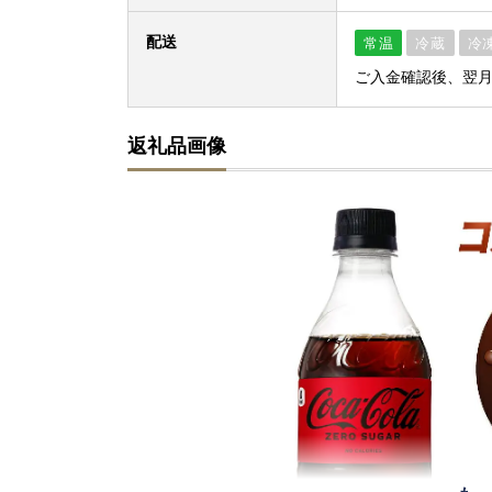
配送
常温
冷蔵
冷
ご入金確認後、翌
返礼品画像