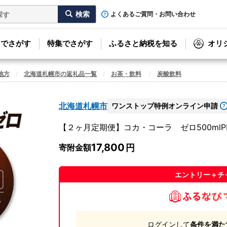
よくあるご質問・お問い合わせ
リでさがす
特集でさがす
ふるさと納税を知る
オリ
地方
北海道札幌市の返礼品一覧
お茶・飲料
炭酸飲料
北海道札幌市
ワンストップ特例オンライン申請
【２ヶ月定期便】コカ・コーラ ゼロ500mlPE
17,800
寄附金額
エントリー＋チ
ログインして
条件を満た