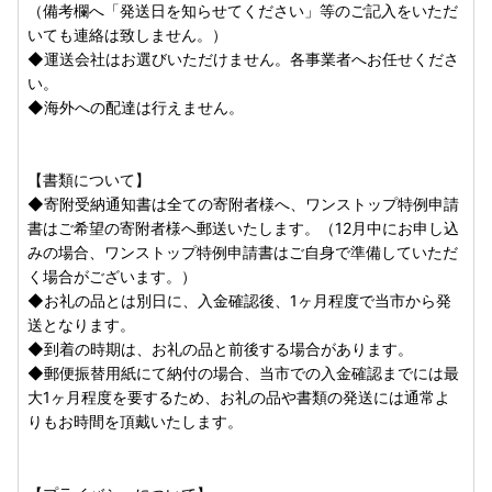
（備考欄へ「発送日を知らせてください」等のご記入をいただ
いても連絡は致しません。）
手作りゼリー専門店★ゼリーのイエ★
◆運送会社はお選びいただけません。各事業者へお任せくださ
詰め合わせセット12個、16個（8個入り×2）、デコレーシ
い。
ョンモアリッチ
◆海外への配達は行えません。
日頃よりいわき市にご支援を賜り誠に有難うございます。
【書類について】
4月1日より寄附に関する問い合わせ先が変更となりました。
◆寄附受納通知書は全ての寄附者様へ、ワンストップ特例申請
【お礼の品、寄附金受領証明書等、ふるさと納税全般に関す
書はご希望の寄附者様へ郵送いたします。（12月中にお申し込
ること】
みの場合、ワンストップ特例申請書はご自身で準備していただ
福島県いわき市ふるさと納税サポートセンター
く場合がございます。）
TEL：050-3644-2296
◆お礼の品とは別日に、入金確認後、1ヶ月程度で当市から発
【オペレーター対応：9:00～17:00】
送となります。
メール：csiwaki@fromzero.pro
◆到着の時期は、お礼の品と前後する場合があります。
◆郵便振替用紙にて納付の場合、当市での入金確認までには最
大変ご迷惑おかけいたしますが、何卒宜しくお願い申し上げ
大1ヶ月程度を要するため、お礼の品や書類の発送には通常よ
ます。
りもお時間を頂戴いたします。