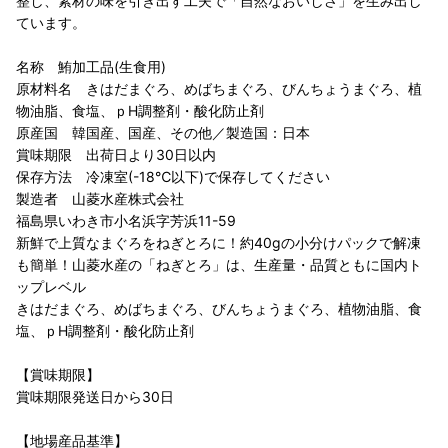
整し、素材の味を引き出す工夫で「自然なおいしさ」を生み出し
ています。
名称 鮪加工品(生食用)
原材料名 きはだまぐろ、めばちまぐろ、びんちょうまぐろ、植
物油脂、食塩、ｐH調整剤・酸化防止剤
原産国 韓国産、国産、その他／製造国：日本
賞味期限 出荷日より30日以内
保存方法 冷凍室(-18℃以下)で保存してください
製造者 山菱水産株式会社
福島県いわき市小名浜字芳浜11-59
新鮮で上質なまぐろをねぎとろに！約40gの小分けパックで解凍
も簡単！山菱水産の「ねぎとろ」は、生産量・品質ともに国内ト
ップレベル
きはだまぐろ、めばちまぐろ、びんちょうまぐろ、植物油脂、食
塩、ｐH調整剤・酸化防止剤
【賞味期限】
賞味期限発送日から30日
【地場産品基準】