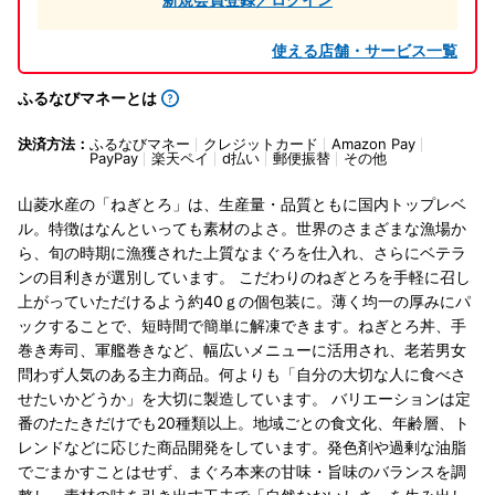
使える店舗・サービス一覧
ふるなびマネーとは
決済方法：
ふるなびマネー
クレジットカード
Amazon Pay
PayPay
楽天ペイ
d払い
郵便振替
その他
山菱水産の「ねぎとろ」は、生産量・品質ともに国内トップレベ
ル。特徴はなんといっても素材のよさ。世界のさまざまな漁場か
ら、旬の時期に漁獲された上質なまぐろを仕入れ、さらにベテラ
ンの目利きが選別しています。 こだわりのねぎとろを手軽に召し
上がっていただけるよう約40ｇの個包装に。薄く均一の厚みにパ
ックすることで、短時間で簡単に解凍できます。ねぎとろ丼、手
巻き寿司、軍艦巻きなど、幅広いメニューに活用され、老若男女
問わず人気のある主力商品。何よりも「自分の大切な人に食べさ
せたいかどうか」を大切に製造しています。 バリエーションは定
番のたたきだけでも20種類以上。地域ごとの食文化、年齢層、ト
レンドなどに応じた商品開発をしています。発色剤や過剰な油脂
でごまかすことはせず、まぐろ本来の甘味・旨味のバランスを調