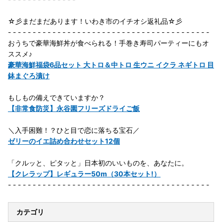
☆彡まだまだあります！いわき市のイチオシ返礼品☆彡
- - - - - - - - - - - - - - - - - - - - - - - - - - - - - - - - - - - - - - - - -
おうちで豪華海鮮丼が食べられる！手巻き寿司パーティーにもオ
ススメ♪
豪華海鮮福袋6品セット 大トロ＆中トロ 生ウニ イクラ ネギトロ 目
鉢まぐろ漬け
もしもの備えできていますか？
【非常食防災】永谷園フリーズドライご飯
＼入手困難！？ひと目で恋に落ちる宝石／
ゼリーのイエ詰め合わせセット12個
「クルッと、ピタッと」日本初のいいものを、あなたに。
【クレラップ】レギュラー50m（30本セット!）
- - - - - - - - - - - - - - - - - - - - - - - - - - - - - - - - - - - - - - - - -
カテゴリ