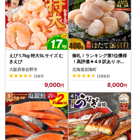
えび 1.7kg 特大5Lサイズ む
御礼！ランキング第1位獲得
きえび
！高評価★4.9 訳あり ホタ
テ 400g（ほたて 帆立 貝柱
大阪府泉佐野市
北海道別海町
冷凍 ）
(391)
(2893)
9,000
8,000