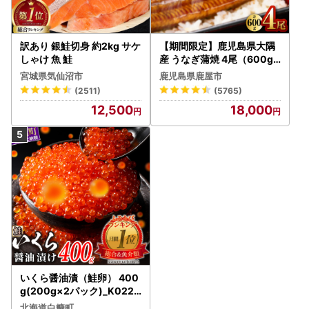
訳あり 銀鮭切身 約2kg サケ
【期間限定】鹿児島県大隅
しゃけ 魚 鮭
産 うなぎ蒲焼 4尾（600g
） KN007-004-04-cp18
宮城県気仙沼市
鹿児島県鹿屋市
うなぎ 鰻 魚 惣菜 総菜
(2511)
(5765)
12,500
18,000
いくら醤油漬（鮭卵） 400
g(200g×2パック)_K022-
1676
北海道白糠町