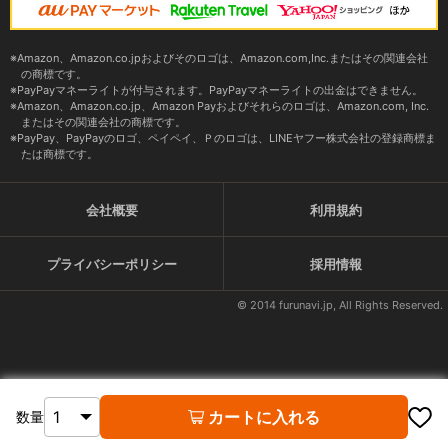
Amazon、Amazon.co.jpおよびそのロゴは、Amazon.com,Inc.またはその関連会社
の商標です。
PayPayマネーライトが付与されます。PayPayマネーライトの出金はできません。
Amazon、Amazon.co.jp、Amazon Payおよびそれらのロゴは、Amazon.com, Inc.
またはその関連会社の商標です。
PayPay、PayPayのロゴ、ペイペイ、Ｐのロゴは、LINEヤフー株式会社の登録商標ま
たは商標です。
会社概要
利用規約
プライバシーポリシー
採用情報
© 2014 furunavi.jp, All Rights Reserved.
カートに入れる
数量