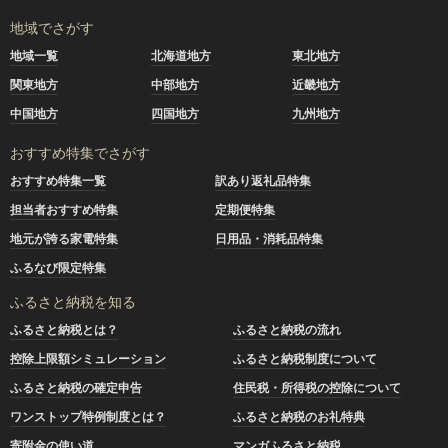
地域でさがす
地域一覧
北海道地方
東北地方
関東地方
中部地方
近畿地方
中国地方
四国地方
九州地方
おすすめ特集でさがす
おすすめ特集一覧
訳あり返礼品特集
担当者おすすめ特集
定期便特集
地元が誇る家電特集
日用品・消耗品特集
ふるなび限定特集
ふるさと納税を知る
ふるさと納税とは？
ふるさと納税の流れ
控除上限額シミュレーション
ふるさと納税制度について
ふるさと納税の確定申告
住民税・所得税の控除について
ワンストップ特例制度とは？
ふるさと納税のお礼特典
寄附金の使い道
マンガふるさと納税