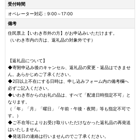
受付時間
↓↓【☆彡イチオシ返礼品のご紹介☆彡】お見逃しなく↓↓
オペレーター対応：9:00～17:00
アロハ～東北のハワイといったらスパリゾートハワイアンズ
備考
♪
住民票上【いわき市外の方】がお申込みいただけます。
「★9月26日付入場券・優待券・施設利用券の人気返礼品ラ
（いわき市内の方は、返礼品の対象外です）
ンキング１位獲得しました★」
スパリゾートハワイアンズ 施設利用券一覧
【返礼品について】
もしもに備える防災グッズ【非常食・防災備蓄・保存食】
◆寄附申込み後のキャンセル、返礼品の変更・返品はできませ
【非常食防災】永谷園フリーズドライご飯一覧
ん。あらかじめご了承ください。
◆2日以上不在にする日時は、申し込みフォーム内の備考欄へ
まぐろ処一条厳選の「まぐろ」づくし
必ずご記入ください。
大トロ 中トロ 赤身 カマ トロびんちょう 福袋 一覧
◆いわき市からのお礼の品は、すべて「配達日時指定不可」と
なります。
山菱水産の「ねぎとろ」は、生産量・品質ともに国内トップ
（「年」「月」「曜日」「午前・午後・夜間」等も指定不可で
レベル。定期便もございます♪
す。）
ネギトロ アイスバーグサーモン まぐろ尽くし 一覧
◆ご不在等によりお受け取りいただけなかった返礼品の再発送
はいたしません。
最短5営業日以内発送！毎日使う消耗品はふるさと納税で
◆発送日の連絡は行いませんのでご了承ください。
衣料用洗剤 食器用洗剤 ボディソープ 一覧