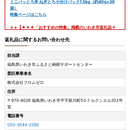
ミニパッとろ丼 ねぎとろ小分けパック1.5kg（約40g×36
袋）
特集ページはこちら
↓↓【★☆★「おすすめの特集」掲載のいわき市返礼品☆
彡】↓↓
返礼品に関するお問い合わせ先
【訳あり特集】まぐろの王様本マグロ！訳アリ本マグロ中ト
ロ1kg
担当課
【大容量特集】いくつあっても困らない！クレラップ ミニ5
福島県いわき市ふるさと納税サポートセンター
0m（30本セット）
【「食べ物以外」のおすすめ返礼品特集】スパリゾートハワ
委託事業者名
イアンズ 施設利用券3,000円分
株式会社フロムゼロ
【担当者おすすめ特集】＼入手困難！？ひと目で恋に落ちる
宝石／ゼリーのイエ詰め合わせセット12個
住所
【日用品・消耗品特集】いくつあっても困らない！クレラッ
〒970-8026
福島県いわき市平字新川町53-1 ルクシエル203号
プ ミニ50m（30本セット）
室
2025年下半期「5つ星の返礼品」★★★★★』【ねぎと
電話番号
ろ】山菱水産 1.5kg（36パック（1パック42g～43g）
050-3644-2296