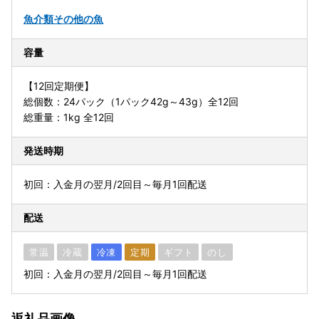
魚介類
その他の魚
容量
【12回定期便】
総個数：24パック（1パック42g～43g）全12回
総重量：1kg 全12回
発送時期
初回：入金月の翌月/2回目～毎月1回配送
配送
常温
冷蔵
冷凍
定期
ギフト
のし
初回：入金月の翌月/2回目～毎月1回配送
返礼品画像