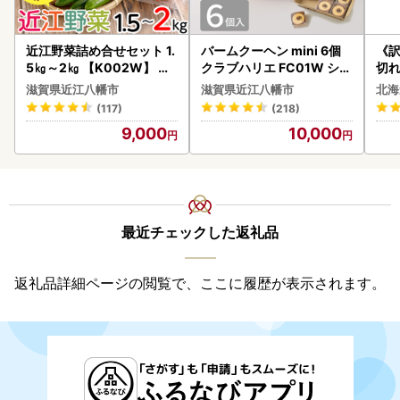
近江野菜詰め合せセット 1.
バームクーヘン mini 6個
《
5㎏～2㎏ 【K002W】 野
クラブハリエ FC01W シェ
切れ
菜 旬 新鮮
アボックス バウムクーヘ
0g 
滋賀県近江八幡市
滋賀県近江八幡市
北海
ン
(117)
(218)
9,000
10,000
最近チェックした返礼品
返礼品詳細ページの閲覧で、ここに履歴が表示されます。