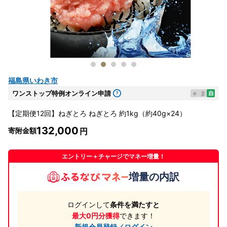
福島県いわき市
ワンストップ特例オンライン申請
e
ま
自
【定期便12回】ねぎとろ ねぎとろ 約1kg（約40g×24）
132,000
寄附金額
エントリー＋チャージでマネー増量！
増量の内訳
ログインして
条件を満たすと
最大0円分獲得
できます！
新規会員登録／ログイン