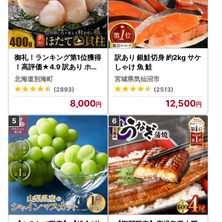
御礼！ランキング第1位獲得
訳あり 銀鮭切身 約2kg サケ
！高評価★4.9 訳あり ホタ
しゃけ 魚 鮭
テ 400g（ほたて 帆立 貝柱
北海道別海町
宮城県気仙沼市
冷凍 ）
(2893)
(2513)
8,000
12,500