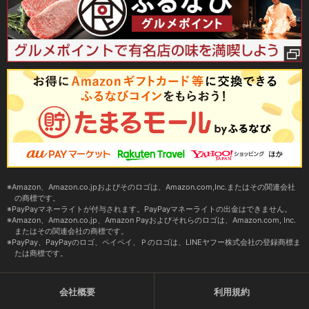
Amazon、Amazon.co.jpおよびそのロゴは、Amazon.com,Inc.またはその関連会社
の商標です。
PayPayマネーライトが付与されます。PayPayマネーライトの出金はできません。
Amazon、Amazon.co.jp、Amazon Payおよびそれらのロゴは、Amazon.com, Inc.
またはその関連会社の商標です。
PayPay、PayPayのロゴ、ペイペイ、Ｐのロゴは、LINEヤフー株式会社の登録商標ま
たは商標です。
会社概要
利用規約