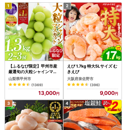
【ふるなび限定】甲州市産
えび 1.7kg 特大5Lサイズ む
厳選旬の大粒シャインマス
きえび
カット 約1.3kg 2～3房【2
山梨県甲州市
大阪府泉佐野市
026年発送】（MG）B12-
(1369)
(396)
472 FN-Limited-VO シャ
13,000
9,000
インマスカット フルーツ