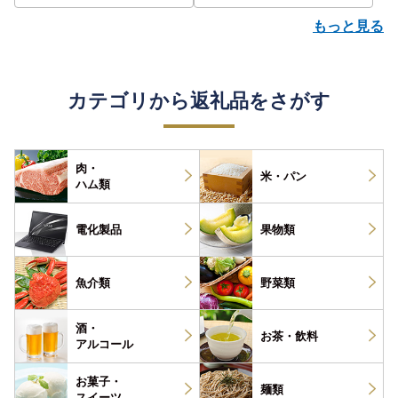
もっと見る
カテゴリから返礼品をさがす
肉・
米・パン
ハム類
電化製品
果物類
魚介類
野菜類
酒・
お茶・
飲料
アルコール
お菓子・
麺類
スイーツ