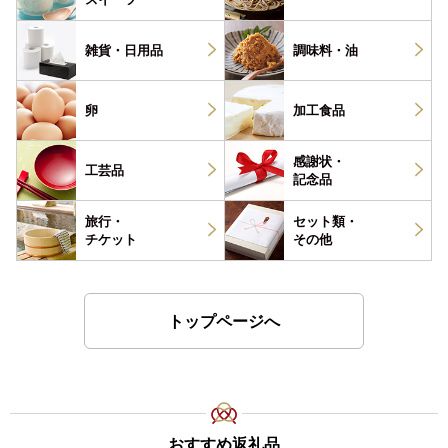
雑貨・
日用品
調味料・
油
卵
加工食品
感謝状・
工芸品
記念品
旅行・
セット類・
チケット
その他
トップページへ
おすすめ返礼品