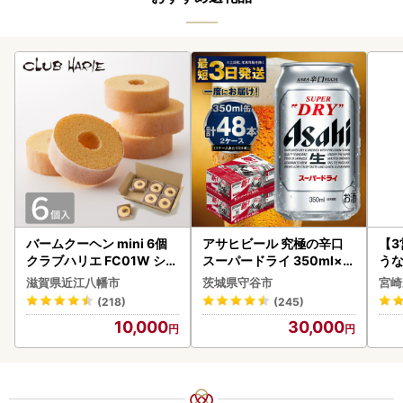
バームクーヘン mini 6個
アサヒビール 究極の辛口
【
クラブハリエ FC01W シェ
スーパードライ 350ml×4
うな
アボックス バウムクーヘ
8本 ビール
以上
滋賀県近江八幡市
茨城県守谷市
宮崎
ン
(218)
(245)
10,000
30,000