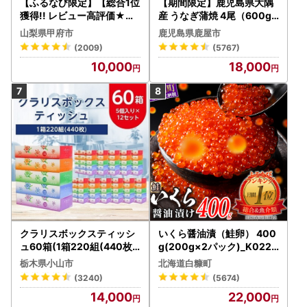
【ふるなび限定】【総合1位
【期間限定】鹿児島県大隅
獲得!! レビュー高評価★】
産 うなぎ蒲焼 4尾（600g
〈2026年度配送分〉山梨
） KN007-004-04-cp18
山梨県甲府市
鹿児島県鹿屋市
県産 シャインマスカット 2
うなぎ 鰻 魚 惣菜 総菜
(2009)
(5767)
～3房（1.0kg以上）シャイ
10,000
18,000
ン フルーツ FN-Limited-S
P
クラリスボックスティッシ
いくら醤油漬（鮭卵） 400
ュ60箱(1箱220組(440枚))
g(200g×2パック)_K022-
(5個入り×12セット)【配送
1676
栃木県小山市
北海道白糠町
不可地域：離島・沖縄県】
(3240)
(5674)
【1256759】
14,000
22,000