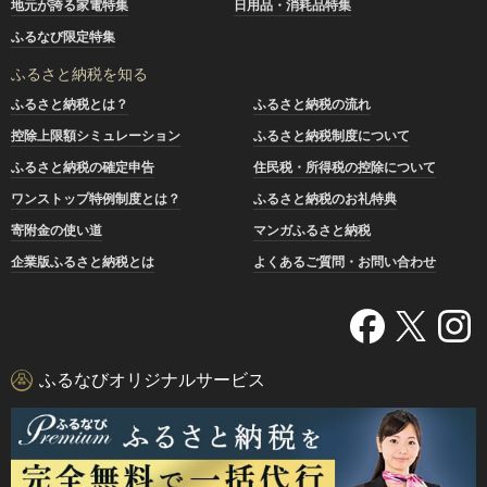
地元が誇る家電特集
日用品・消耗品特集
ふるなび限定特集
ふるさと納税を知る
ふるさと納税とは？
ふるさと納税の流れ
控除上限額シミュレーション
ふるさと納税制度について
ふるさと納税の確定申告
住民税・所得税の控除について
ワンストップ特例制度とは？
ふるさと納税のお礼特典
寄附金の使い道
マンガふるさと納税
企業版ふるさと納税とは
よくあるご質問・お問い合わせ
ふるなびオリジナルサービス