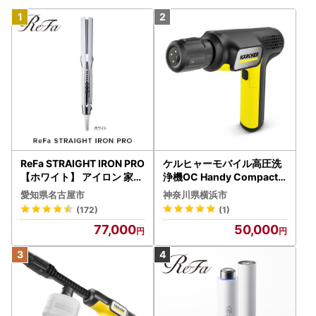
ReFa STRAIGHT IRON PRO
ケルヒャーモバイル高圧洗
【ホワイト】 アイロン 家電
浄機OC Handy Compact
美容 リファ アイロン
（ハンディエア） APV000
愛知県名古屋市
神奈川県横浜市
7
(172)
(1)
77,000
50,000