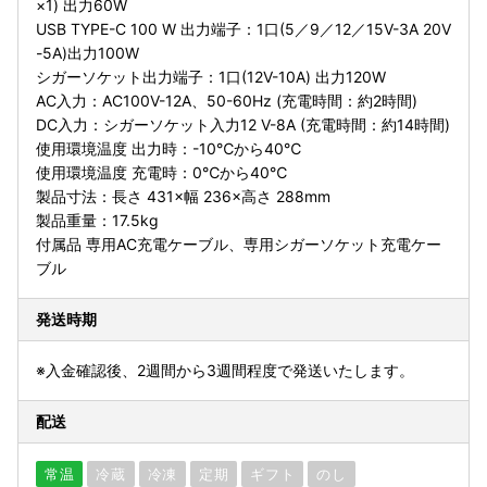
×1) 出力60W
USB TYPE-C 100 W 出力端子：1口(5／9／12／15V-3A 20V
-5A)出力100W
シガーソケット出力端子：1口(12V-10A) 出力120W
AC入力：AC100V-12A、50-60Hz (充電時間：約2時間)
DC入力：シガーソケット入力12 V-8A (充電時間：約14時間)
使用環境温度 出力時：-10℃から40℃
使用環境温度 充電時：0℃から40℃
製品寸法：長さ 431×幅 236×高さ 288mm
製品重量：17.5kg
付属品 専用AC充電ケーブル、専用シガーソケット充電ケー
ブル
発送時期
※入金確認後、2週間から3週間程度で発送いたします。
配送
常温
冷蔵
冷凍
定期
ギフト
のし