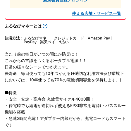
使える店舗・サービス一覧
ふるなびマネーとは
決済方法：
ふるなびマネー
クレジットカード
Amazon Pay
PayPay
楽天ペイ
d払い
当たり前の毎日がいつの間にか防災に！
これからの常識をつくるポータブル電源！！
日常の様々なシーンでつかえます。
長寿命！毎日使っても10年つかえる(※適切な利用方法及び環境下
においては、10年使っても70%の電池初期容量を保持します。)
■特徴
・安全・安定・高寿命 充放電サイクル4000回！
・停電時でも給電が途切れず使えるEPS(非常用電源)・パススルー
機能を搭載
・急速2時間充電！アダプター内蔵だから、充電コードもスマート
です