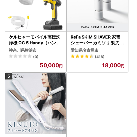
ケルヒャーモバイル高圧洗
ReFa SKIM SHAVER 家電
浄機 OC 5 Handy（ハンデ
シェーバー カミソリ 剃刀
ィジェット） APV0006
シェーバー
神奈川県横浜市
愛知県名古屋市
(0)
(418)
50,000
18,000