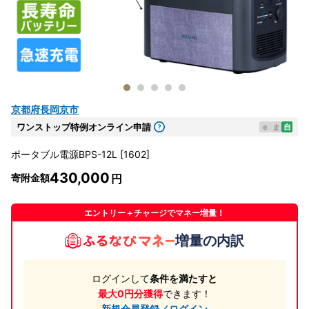
京都府長岡京市
ワンストップ特例オンライン申請
e
ま
自
ポータブル電源BPS-12L [1602]
430,000
寄附金額
エントリー＋チャージでマネー増量！
増量の内訳
ログインして
条件を満たすと
最大0円分獲得
できます！
新規会員登録／ログイン