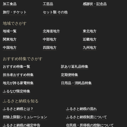
加工食品
工芸品
感謝状・記念品
旅行・チケット
セット類 その他
地域でさがす
地域一覧
北海道地方
東北地方
関東地方
中部地方
近畿地方
中国地方
四国地方
九州地方
おすすめ特集でさがす
おすすめ特集一覧
訳あり返礼品特集
担当者おすすめ特集
定期便特集
地元が誇る家電特集
日用品・消耗品特集
ふるなび限定特集
ふるさと納税を知る
ふるさと納税とは？
ふるさと納税の流れ
控除上限額シミュレーション
ふるさと納税制度について
ふるさと納税の確定申告
住民税・所得税の控除について