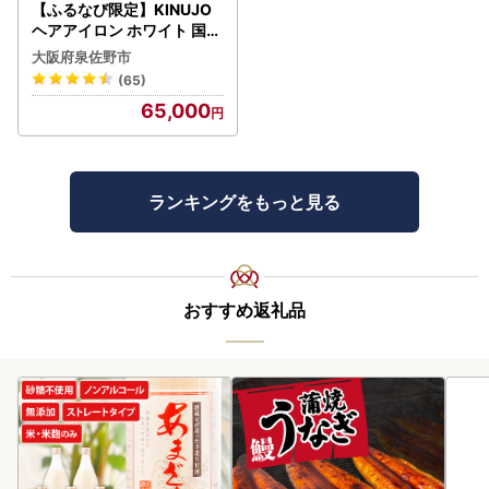
【ふるなび限定】KINUJO
ヘアアイロン ホワイト 国内
製造 FN-Limited-PR
大阪府泉佐野市
(65)
65,000
ランキングをもっと見る
おすすめ返礼品