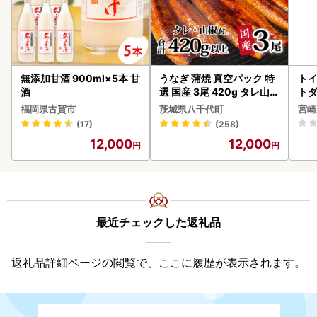
無添加甘酒 900ml×5本 甘
うなぎ 蒲焼 真空パック 特
トイ
酒
選 国産 3尾 420g タレ山椒
トダ
付き うな重 ひつまぶし 訳
速〔
福岡県古賀市
茨城県八千代町
宮崎
あり 茨城 ウナギ 鰻 個包装
(17)
(258)
人気 美味しい 小分け 八千
12,000
12,000
代町
最近チェックした返礼品
返礼品詳細ページの閲覧で、ここに履歴が表示されます。