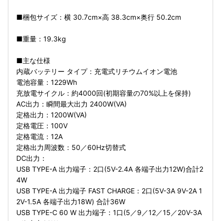
■梱包サイズ：横 30.7cm×高 38.3cm×奥行 50.2cm
■重量：19.3kg
■主な仕様
内蔵バッテリー タイプ：充電式リチウムイオン電池
電池容量：1229Wh
充放電サイクル：約4000回(初期容量の70%以上を保持)
AC出力：瞬間最大出力 2400W(VA)
定格出力：1200W(VA)
定格電圧：100V
定格電流：12A
定格出力周波数：50／60Hz切替式
DC出力：
USB TYPE-A 出力端子：2口(5V-2.4A 各端子出力12W)合計2
4W
USB TYPE-A 出力端子 FAST CHARGE：2口(5V-3A 9V-2A 1
2V-1.5A 各端子出力18W) 合計36W
USB TYPE-C 60 W 出力端子：1口(5／9／12／15／20V-3A