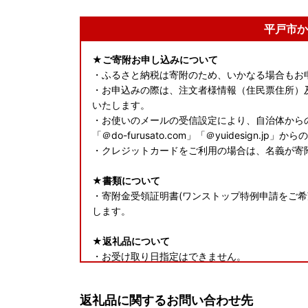
平戸市か
★ご寄附お申し込みについて
・ふるさと納税は寄附のため、いかなる場合もお
・お申込みの際は、注文者様情報（住民票住所）
いたします。
・お使いのメールの受信設定により、自治体から
「＠do-furusato.com」「＠yuidesign
・クレジットカードをご利用の場合は、名義が寄
★書類について
・寄附金受領証明書(ワンストップ特例申請をご希
します。
★返礼品について
・お受け取り日指定はできません。
・長期ご不在でお受取不可の期間がございました
・返礼品送付先ご住所の誤り等のお申込内容不備
返礼品に関するお問い合わせ先
合、再送はいたしません。また寄附金の返金もい