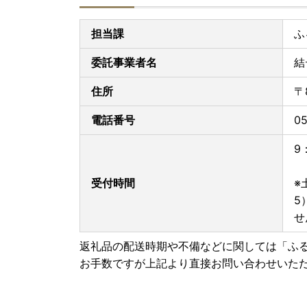
・手配状況次第では返礼品送付先ご住所の変更が
(受取人着払い)が発生しますので、ご了承くださ
担当課
ふ
・「のし」可の返礼品を除き、のしの対応はいた
・配送業者の指定はいたしかねます。また返礼品
委託事業者名
結
・事前に出荷日のご案内は行っておりません。ま
・返礼品をお届けする際の配送伝票について、ご
住所
〒
しかねますのでご了承ください。
・お受取人様の郵便受けにお届けする返礼品（メ
電話番号
05
に印字されません。なお、ふるさと納税の記載が
・複数の返礼品を選択頂いた場合、個別発送にな
9
・返礼品に不具合がある場合、お受け取り後、早
・カラーやサイズ、種類などを選択する返礼品に
受付時間
※
ますようお願いいたします。
5
・返礼品の送付は、平戸市外にお住まいの方に限
せ
★個人情報について
返礼品の配送時期や不備などに関しては「ふ
平戸市ふるさと納税事業の範囲内で各種委託業者
お手数ですが上記より直接お問い合わせいた
・ふるさと納税事務処理、申請書類の各種手続き
・お礼の品発送のため
・お問い合わせ回答、履歴管理、サービス向上の