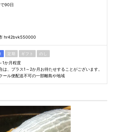
で90日
hr42bvk550000
凍
定期
ギフト
のし
～1か月程度
合は、プラス1～2か月お待たせすることがございます。
クール便配送不可の一部離島や地域