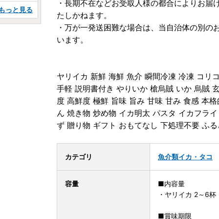
・長期不在などお受取人様の都合によりお届
もっと見る
たしかねます。
・万が一発送困難な場合は、当自治体の別の
います。
ヤリイカ 新鮮 海鮮 魚介 瞬間冷凍 冷凍 コリコ
手軽 説明書付き やりいか 槍烏賊 いか 烏賊 
度 高鮮度 極鮮 旨味 旨み 甘味 甘み 食感 本
ん 焼き物 炒め物 イカ明太 パスタ イカフライ
ず 贈り物 ギフト おもてなし 下処理不要 ふ
カテゴリ
魚介類
イカ・タコ
容量
■内容量
・ヤリイカ 2～6杯 
■賞味期限