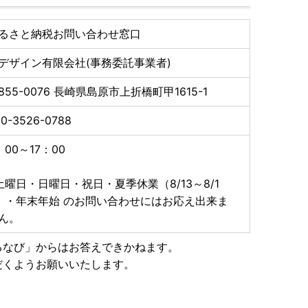
できない場合があります。また転送する場合は転送料金
い。
るさと納税お問い合わせ窓口
しかねます。
によって異なります。
デザイン有限会社(事務委託事業者)
た、ご要望をいただいても対応いたしかねます。
依頼主にはご寄附者様のお名前が入ります。変更はいた
855-0076
長崎県島原市上折橋町甲1615-1
ール便）につきましては、依頼主様のお名前は配送伝票
0-3526-0788
入りますのでご了承ください。
ることもございます。
：00～17：00
急にご連絡ください。経過しすぎると対応できません。
ついて、ご希望がある場合は必ず備考欄に記入いただき
土曜日・日曜日・祝日・夏季休業（8/13～8/1
）・年末年始 のお問い合わせにはお応え出来ま
らせていただきます。
ん。
るなび」からはお答えできかねます。
に情報提供します。
だくようお願いいたします。
のため
ため