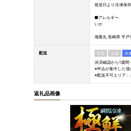
発送日より冷凍保存
■アレルギー
いか
海隆丸 長崎県 平戸市 
配送
常温
冷蔵
冷
決済確認から1週間
※申込が集中した場
※配送不可エリア：
返礼品画像