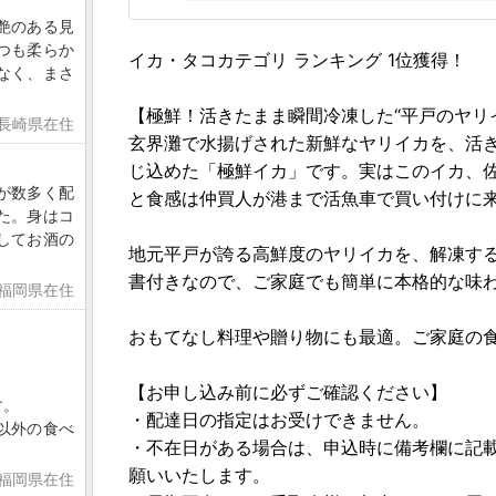
艶のある見
つも柔らか
イカ・タコカテゴリ ランキング 1位獲得！
なく、まさ
【極鮮！活きたまま瞬間冷凍した“平戸のヤリ
 長崎県在住
玄界灘で水揚げされた新鮮なヤリイカを、活
じ込めた「極鮮イカ」です。実はこのイカ、
が数多く配
と食感は仲買人が港まで活魚車で買い付けに
た。身はコ
してお酒の
地元平戸が誇る高鮮度のヤリイカを、解凍す
書付きなので、ご家庭でも簡単に本格的な味
 福岡県在住
おもてなし料理や贈り物にも最適。ご家庭の
【お申し込み前に必ずご確認ください】
す。
・配達日の指定はお受けできません。
以外の食べ
・不在日がある場合は、申込時に備考欄に記
願いいたします。
 福岡県在住