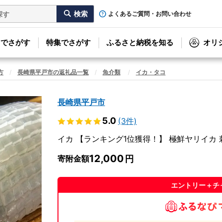
よくあるご質問・お問い合わせ
リでさがす
特集でさがす
ふるさと納税を知る
オリ
方
長崎県平戸市の返礼品一覧
魚介類
イカ・タコ
長崎県平戸市
5.0
(3件)
イカ 【ランキング1位獲得！】 極鮮ヤリイカ 刺
12,000
寄附金額
エントリー＋チ