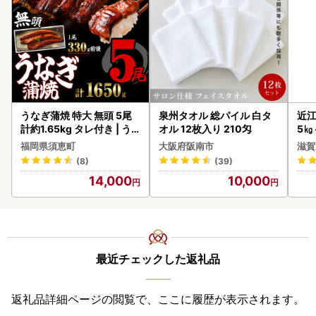
うなぎ蒲焼 特大 無頭 5尾
泉州タオル 総パイル 白タ
近江
計約1.65kg タレ付き | う
オル 12枚入り 210匁
5㎏
なぎ蒲焼
菜 
福岡県須恵町
大阪府阪南市
滋賀
(8)
(39)
14,000
10,000
最近チェックした返礼品
返礼品詳細ページの閲覧で、ここに履歴が表示されます。