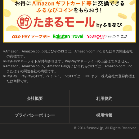
Amazon、Amazon.co.jpおよびそのロゴは、Amazon.com,Inc.またはその関連会社
の商標です。
PayPayマネーライトが付与されます。PayPayマネーライトの出金はできません。
Amazon、Amazon.co.jp、Amazon Payおよびそれらのロゴは、Amazon.com, Inc.
またはその関連会社の商標です。
PayPay、PayPayのロゴ、ペイペイ、Ｐのロゴは、LINEヤフー株式会社の登録商標ま
たは商標です。
会社概要
利用規約
プライバシーポリシー
採用情報
© 2014 furunavi.jp, All Rights Reserved.