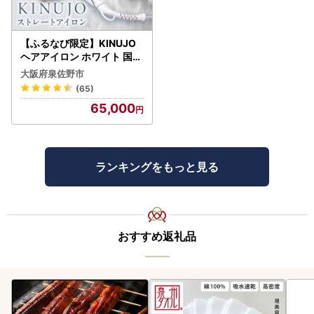
【ふるなび限定】KINUJO
ヘアアイロン ホワイト 国内
製造 FN-Limited-PR
大阪府泉佐野市
(65)
65,000
ランキングをもっと見る
おすすめ返礼品