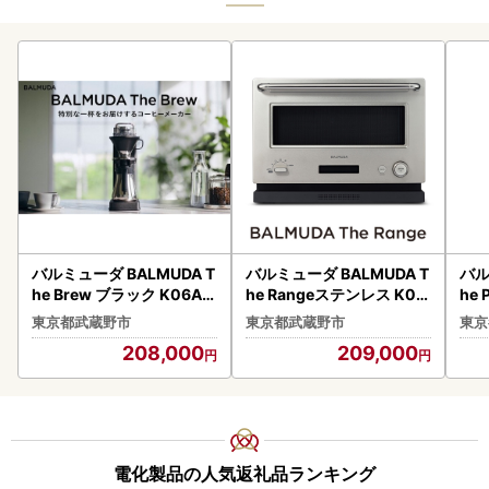
バルミューダ BALMUDA T
バルミューダ BALMUDA T
バル
he Brew ブラック K06A-
he Rangeステンレス K09
he 
BK／JP ｜ BALMUDA バル
A-SU／JP ｜ BALMUDA
-S
東京都武蔵野市
東京都武蔵野市
東京
ミューダ ザ・ブリュー コ
バルミューダ ザ・レンジ
ポッ
208,000
209,000
ーヒーメーカー ドリップ
オーブンレンジ オーブン
カラ
コーヒーマシン 温度制御
家電 おしゃれ リビング キ
ポッ
おしゃれ コーヒー ドリッ
ッチン モダンクラシック
チ
パー ハンドドリップ ドリ
ップコーヒー 家電 リビン
グ キッチン
電化製品の人気返礼品ランキング