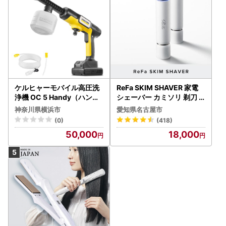
ケルヒャーモバイル高圧洗
ReFa SKIM SHAVER 家電
浄機 OC 5 Handy（ハンデ
シェーバー カミソリ 剃刀
ィジェット） APV0006
シェーバー
神奈川県横浜市
愛知県名古屋市
(0)
(418)
50,000
18,000