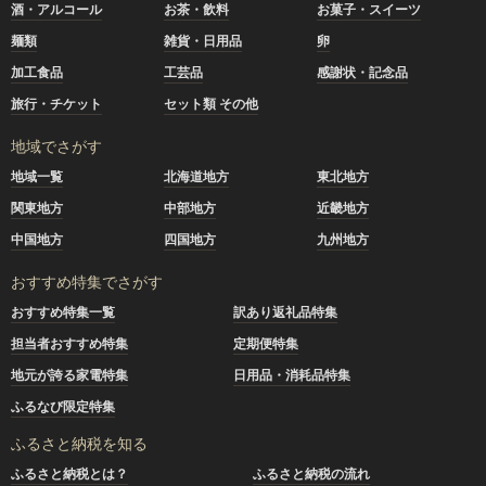
酒・アルコール
お茶・飲料
お菓子・スイーツ
麺類
雑貨・日用品
卵
加工食品
工芸品
感謝状・記念品
旅行・チケット
セット類 その他
地域でさがす
地域一覧
北海道地方
東北地方
関東地方
中部地方
近畿地方
中国地方
四国地方
九州地方
おすすめ特集でさがす
おすすめ特集一覧
訳あり返礼品特集
担当者おすすめ特集
定期便特集
地元が誇る家電特集
日用品・消耗品特集
ふるなび限定特集
ふるさと納税を知る
ふるさと納税とは？
ふるさと納税の流れ