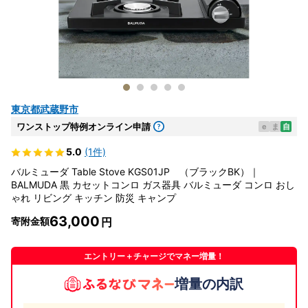
東京都武蔵野市
ワンストップ特例オンライン申請
e
ま
自
5.0
(1件)
バルミューダ Table Stove KGS01JP （ブラックBK）｜
BALMUDA 黒 カセットコンロ ガス器具 バルミューダ コンロ おし
ゃれ リビング キッチン 防災 キャンプ
63,000
寄附金額
エントリー＋チャージでマネー増量！
増量の内訳