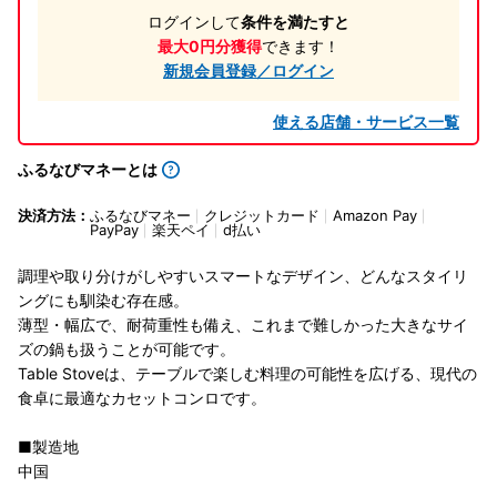
ログインして
条件を満たすと
最大0円分獲得
できます！
新規会員登録／ログイン
使える店舗・サービス一覧
ふるなびマネーとは
決済方法：
ふるなびマネー
クレジットカード
Amazon Pay
PayPay
楽天ペイ
d払い
調理や取り分けがしやすいスマートなデザイン、どんなスタイリ
ングにも馴染む存在感。
薄型・幅広で、耐荷重性も備え、これまで難しかった大きなサイ
ズの鍋も扱うことが可能です。
Table Stoveは、テーブルで楽しむ料理の可能性を広げる、現代の
食卓に最適なカセットコンロです。
■製造地
中国