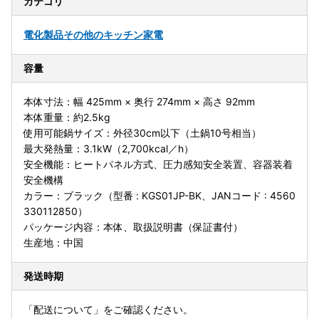
カテゴリ
電化製品
その他のキッチン家電
容量
本体寸法：幅 425mm × 奥行 274mm × 高さ 92mm
本体重量：約2.5kg
使用可能鍋サイズ：外径30cm以下（土鍋10号相当）
最大発熱量：3.1kW（2,700kcal／h）
安全機能：ヒートパネル方式、圧力感知安全装置、容器装着
安全機構
カラー：ブラック（型番 : KGS01JP-BK、JANコード : 4560
330112850）
パッケージ内容：本体、取扱説明書（保証書付）
生産地：中国
発送時期
「配送について」をご確認ください。