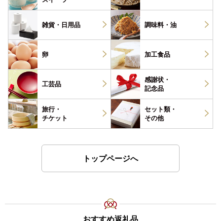
雑貨・
日用品
調味料・
油
卵
加工食品
感謝状・
工芸品
記念品
旅行・
セット類・
チケット
その他
トップページへ
おすすめ返礼品