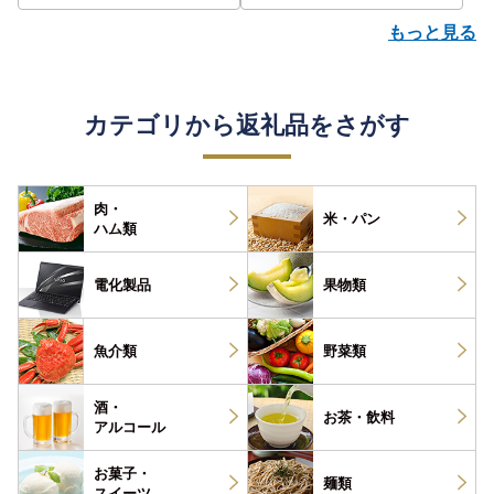
もっと見る
カテゴリから返礼品をさがす
肉・
米・パン
ハム類
電化製品
果物類
魚介類
野菜類
酒・
お茶・
飲料
アルコール
お菓子・
麺類
スイーツ