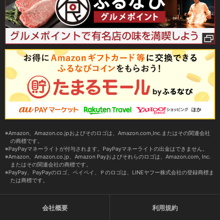
Amazon、Amazon.co.jpおよびそのロゴは、Amazon.com,Inc.またはその関連会社
の商標です。
PayPayマネーライトが付与されます。PayPayマネーライトの出金はできません。
Amazon、Amazon.co.jp、Amazon Payおよびそれらのロゴは、Amazon.com, Inc.
またはその関連会社の商標です。
PayPay、PayPayのロゴ、ペイペイ、Ｐのロゴは、LINEヤフー株式会社の登録商標ま
たは商標です。
会社概要
利用規約