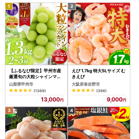
【ふるなび限定】甲州市産
えび 1.7kg 特大5Lサイズ む
厳選旬の大粒シャインマス
きえび
カット 約1.3kg 2～3房【2
山梨県甲州市
大阪府泉佐野市
026年発送】（MG）B12-
(1369)
(396)
472 FN-Limited-VO シャ
13,000
9,000
インマスカット フルーツ