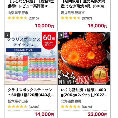
【ふるなび限定】【総合1位
【期間限定】鹿児島県大隅
獲得!! レビュー高評価★】
産 うなぎ蒲焼 4尾（600g
〈2026年度配送分〉山梨
） KN007-004-04-cp18
山梨県甲府市
鹿児島県鹿屋市
県産 シャインマスカット 2
うなぎ 鰻 魚 惣菜 総菜
(2010)
(5767)
～3房（1.0kg以上）シャイ
10,000
18,000
ン フルーツ FN-Limited-S
P
クラリスボックスティッシ
いくら醤油漬（鮭卵） 400
ュ60箱(1箱220組(440枚))
g(200g×2パック)_K022-
(5個入り×12セット)【配送
1676
栃木県小山市
北海道白糠町
不可地域：離島・沖縄県】
(3240)
(5674)
【1256759】
14,000
22,000