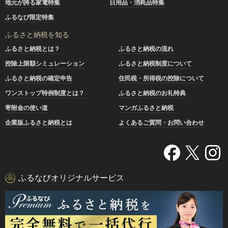
地元が誇る家電特集
日用品・消耗品特集
ふるなび限定特集
ふるさと納税を知る
ふるさと納税とは？
ふるさと納税の流れ
控除上限額シミュレーション
ふるさと納税制度について
ふるさと納税の確定申告
住民税・所得税の控除について
ワンストップ特例制度とは？
ふるさと納税のお礼特典
寄附金の使い道
マンガふるさと納税
企業版ふるさと納税とは
よくあるご質問・お問い合わせ
ふるなびオリジナルサービス