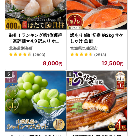
御礼！ランキング第1位獲得
訳あり 銀鮭切身 約2kg サケ
！高評価★4.9 訳あり ホタ
しゃけ 魚 鮭
テ 400g（ほたて 帆立 貝柱
北海道別海町
宮城県気仙沼市
冷凍 ）
(2893)
(2513)
8,000
12,500