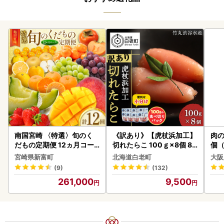
南国宮崎 〈特選〉旬のく
《訳あり》【虎杖浜加工】
肉の
だもの定期便 12ヵ月コー
切れたらこ 100ｇ×8個 80
個（
ス【F84-25】
0g AK081
ーグ
宮崎県新富町
北海道白老町
大阪
わ
(9)
(132)
261,000
9,500