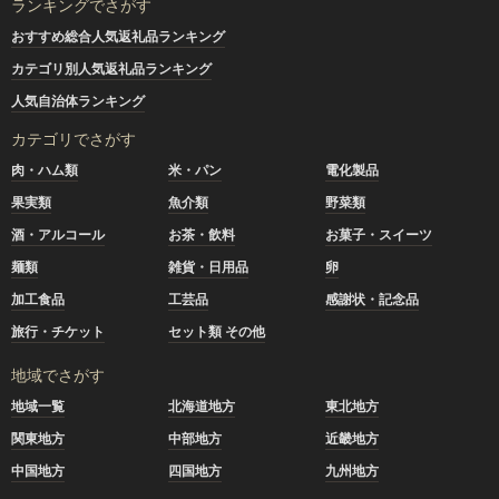
ランキングでさがす
おすすめ総合人気返礼品ランキング
カテゴリ別人気返礼品ランキング
人気自治体ランキング
カテゴリでさがす
肉・ハム類
米・パン
電化製品
果実類
魚介類
野菜類
酒・アルコール
お茶・飲料
お菓子・スイーツ
麺類
雑貨・日用品
卵
加工食品
工芸品
感謝状・記念品
旅行・チケット
セット類 その他
地域でさがす
地域一覧
北海道地方
東北地方
関東地方
中部地方
近畿地方
中国地方
四国地方
九州地方