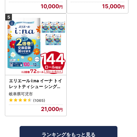
10,000
15,000
エリエール i:na イーナ トイ
レットティシュー シングル
100巻 12ロール×6P【009
岐阜県可児市
5-005】トイレットペーパ
(1065)
ー
21,000
ランキングをもっと見る