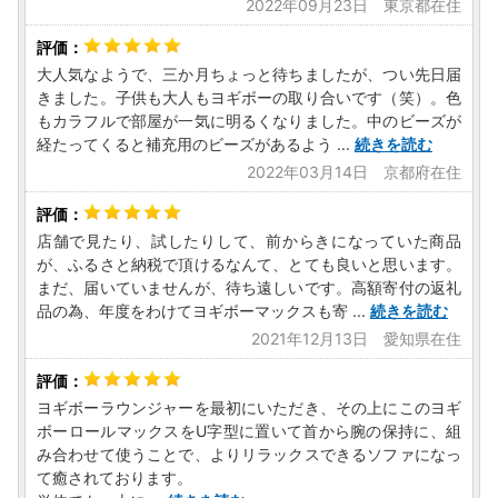
2022年09月23日 東京都在住
大人気なようで、三か月ちょっと待ちましたが、つい先日届
きました。子供も大人もヨギボーの取り合いです（笑）。色
もカラフルで部屋が一気に明るくなりました。中のビーズが
経たってくると補充用のビーズがあるよう
...
続きを読む
2022年03月14日 京都府在住
店舗で見たり、試したりして、前からきになっていた商品
が、ふるさと納税で頂けるなんて、とても良いと思います。
まだ、届いていませんが、待ち遠しいです。高額寄付の返礼
品の為、年度をわけてヨギボーマックスも寄
...
続きを読む
2021年12月13日 愛知県在住
ヨギボーラウンジャーを最初にいただき、その上にこのヨギ
ボーロールマックスをU字型に置いて首から腕の保持に、組
み合わせて使うことで、よりリラックスできるソファになっ
て癒されております。