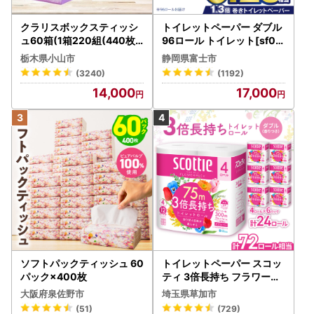
クラリスボックスティッシ
トイレットペーパー ダブル
ュ60箱(1箱220組(440枚))
96ロール トイレット[sf00
(5個入り×12セット)【配送
1-012]
栃木県小山市
静岡県富士市
不可地域：離島・沖縄県】
(3240)
(1192)
【1256759】
14,000
17,000
ソフトパックティッシュ 60
トイレットペーパー スコッ
パック×400枚
ティ 3倍長持ち フラワーパ
ック 4ロール×6P
大阪府泉佐野市
埼玉県草加市
(51)
(729)