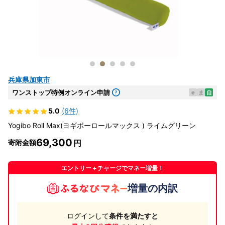
兵庫県加東市
ワンストップ特例オンライン申請
e
ま
自
5.0
(6件)
Yogibo Roll Max(ヨギボーロールマックス ) ライムグリーン
69,300
寄附金額
エントリー＋チャージでマネー増量！
増量の内訳
ログインして
条件を満たすと