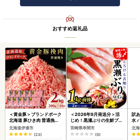
おすすめ返礼品
＜黄金豚＞ブランドポーク
＜2026年9月発送分＞活
訳あ
北海道 豚ひき肉 普通挽き
じめ！黒瀬ぶりの生鮮ブリ
水 
200g 10パック 計2kg
ロイン2節（1.0kg前後）_
ク 
北海道伊達市
宮崎県串間市
北海
K001-012-2609
付き
(23)
(0)
海の