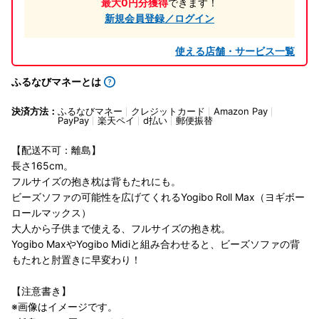
最大0円分獲得
できます！
新規会員登録／ログイン
使える店舗・サービス一覧
ふるなびマネーとは
決済方法：
ふるなびマネー
クレジットカード
Amazon Pay
PayPay
楽天ペイ
d払い
郵便振替
【配送不可：離島】
長さ165cm。
フルサイズの抱き枕は背もたれにも。
ビーズソファの可能性を広げてくれるYogibo Roll Max（ヨギボー
ロールマックス）
大人から子供まで使える、フルサイズの抱き枕。
Yogibo MaxやYogibo Midiと組み合わせると、ビーズソファの背
もたれと肘置きに早変わり！
【注意書き】
※画像はイメージです。