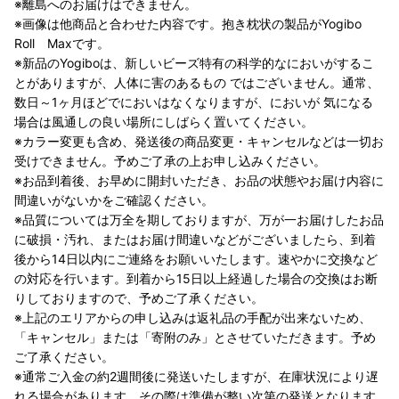
※離島へのお届けはできません。
※画像は他商品と合わせた内容です。抱き枕状の製品がYogibo
Roll Maxです。
※新品のYogiboは、新しいビーズ特有の科学的なにおいがするこ
とがありますが、人体に害のあるもの ではございません。通常、
数日～1ヶ月ほどでにおいはなくなりますが、においが 気になる
場合は風通しの良い場所にしばらく置いてください。
※カラー変更も含め、発送後の商品変更・キャンセルなどは一切お
受けできません。予めご了承の上お申し込みください。
※お品到着後、お早めに開封いただき、お品の状態やお届け内容に
間違いがないかをご確認ください。
※品質については万全を期しておりますが、万が一お届けしたお品
に破損・汚れ、またはお届け間違いなどがございましたら、到着
後から14日以内にご連絡をお願いいたします。速やかに交換など
の対応を行います。到着から15日以上経過した場合の交換はお断
りしておりますので、予めご了承ください。
※上記のエリアからの申し込みは返礼品の手配が出来ないため、
「キャンセル」または「寄附のみ」とさせていただきます。予め
ご了承ください。
※通常ご入金の約2週間後に発送いたしますが、在庫状況により遅
れる場合があります。その際は準備が整い次第の発送となります