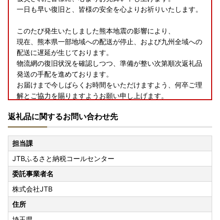
一日も早い復旧と、皆様の安全を心よりお祈りいたします。
このたび発生いたしました熊本地震の影響により、
現在、熊本県一部地域への配送が停止、および九州全域への
配送に遅延が生じております。
物流網の復旧状況を確認しつつ、準備が整い次第順次返礼品
発送の手配を進めております。
お届けまで今しばらくお時間をいただけますよう、何卒ご理
解とご協力を賜りますようお願い申し上げます。
返礼品に関するお問い合わせ先
【離島配送についてのお知らせ】
返礼品の「
冷蔵・冷凍配送
」に関しまして、『
離島
』への配
担当課
送は
受け付けておりません。
JTBふるさと納税コールセンター
あらかじめご了承いただきますようお願いいたします。
委託事業者名
オンラインワンストップ申請がご利用いただけます。
株式会社JTB
マイナンバーカードをお持ちの方はオンラインワンストップ
申請の利用が可能です。
住所
申請書の記入や添付書類の準備、提出などが一切不要です。
埼玉県