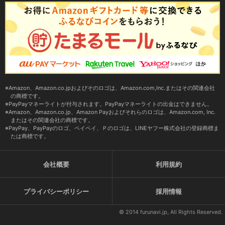
Amazon、Amazon.co.jpおよびそのロゴは、Amazon.com,Inc.またはその関連会社
の商標です。
PayPayマネーライトが付与されます。PayPayマネーライトの出金はできません。
Amazon、Amazon.co.jp、Amazon Payおよびそれらのロゴは、Amazon.com, Inc.
またはその関連会社の商標です。
PayPay、PayPayのロゴ、ペイペイ、Ｐのロゴは、LINEヤフー株式会社の登録商標ま
たは商標です。
会社概要
利用規約
プライバシーポリシー
採用情報
© 2014 furunavi.jp, All Rights Reserved.