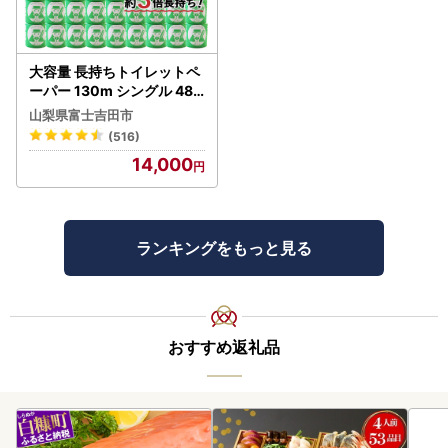
大容量 長持ちトイレットペ
ーパー 130m シングル 48R
芯なし 3倍巻 トイレット
山梨県富士吉田市
(516)
14,000
ランキングをもっと見る
おすすめ返礼品