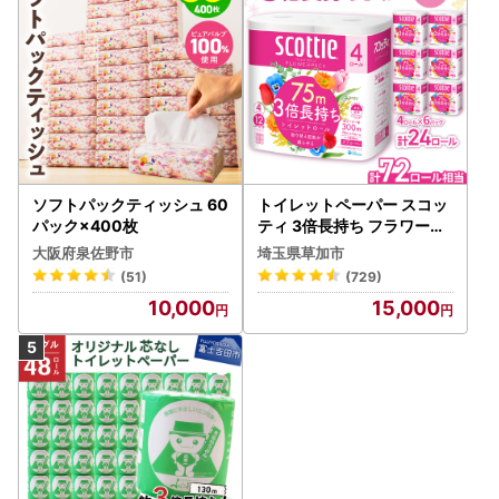
ソフトパックティッシュ 60
トイレットペーパー スコッ
パック×400枚
ティ 3倍長持ち フラワーパ
ック 4ロール×6P
大阪府泉佐野市
埼玉県草加市
(51)
(729)
10,000
15,000