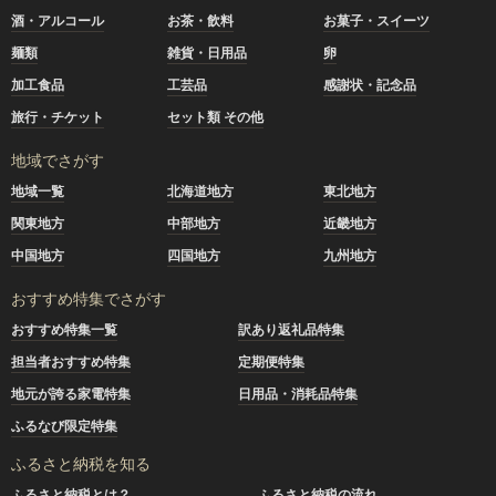
酒・アルコール
お茶・飲料
お菓子・スイーツ
麺類
雑貨・日用品
卵
加工食品
工芸品
感謝状・記念品
旅行・チケット
セット類 その他
地域でさがす
地域一覧
北海道地方
東北地方
関東地方
中部地方
近畿地方
中国地方
四国地方
九州地方
おすすめ特集でさがす
おすすめ特集一覧
訳あり返礼品特集
担当者おすすめ特集
定期便特集
地元が誇る家電特集
日用品・消耗品特集
ふるなび限定特集
ふるさと納税を知る
ふるさと納税とは？
ふるさと納税の流れ