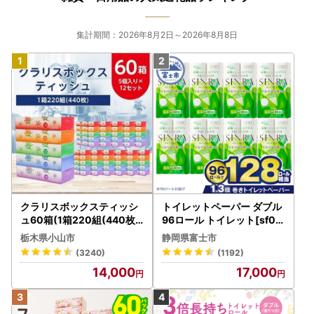
集計期間：2026年8月2日～2026年8月8日
クラリスボックスティッシ
トイレットペーパー ダブル
ュ60箱(1箱220組(440枚))
96ロール トイレット[sf00
(5個入り×12セット)【配送
1-012]
栃木県小山市
静岡県富士市
不可地域：離島・沖縄県】
(3240)
(1192)
【1256759】
14,000
17,000