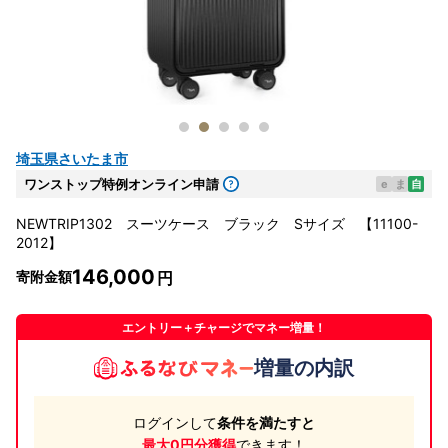
埼玉県さいたま市
ワンストップ特例オンライン申請
e
ま
自
NEWTRIP1302 スーツケース ブラック Sサイズ 【11100-
2012】
146,000
寄附金額
エントリー＋チャージでマネー増量！
増量の内訳
ログインして
条件を満たすと
最大0円分獲得
できます！