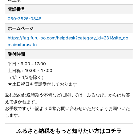
ぜひご利用ください。
電話番号
ご利用の際は、「自治体マイページ」にアカウントを作成
し、メニューに沿って手続きを行ってください。
050-3526-0848
ホームページ
「ワンストップ特例申請書」はインターネットからもご入手
いただけます。
https://faq.furu-po.com/helpdesk?category_id=231&site_do
下記の手順に従ってご活用ください。
main=furusato
受付時間
〔申請書入手方法と送付先〕
平日：9:00～17:00
①下記URLから申請書をダウンロ ー ド
土日祝：10:00～17:00
https://www.furusato-tax.jp/about/onestop
（1/1～1/3を除く）
②必要事項を記入し、個人番号及び本人確認書類を同封。
★土日祝日も電話受付しております
③さいたま市へ郵送：翌年1月10日必着
＜送付先＞〒330-9588埼玉県さいたま市浦和区常盤6-4-4
返礼品の配送時期や不備などに関しては「ふるなび」からはお答
さいたま市 財政課 さいたま市『ふるさと応援』
えできかねます。
寄附担当宛
お手数ですが上記より直接お問い合わせいただくようお願いいた
します。
ふるさと納税をもっと知りたい方はコチラ