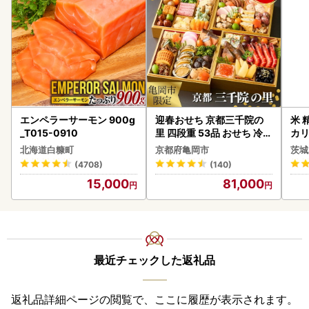
エンペラーサーモン 900g
迎春おせち 京都三千院の
米 
_T015-0910
里 四段重 53品 おせち 冷蔵
カリ
2027 先行予約
北海道白糠町
京都府亀岡市
茨城
(4708)
(140)
15,000
81,000
最近チェックした返礼品
返礼品詳細ページの閲覧で、ここに履歴が表示されます。