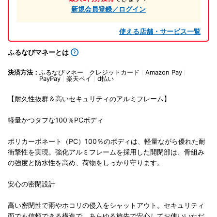
新規会員登録／ログイン
使える店舗・サービス一覧
ふるなびマネーとは
決済方法：
ふるなびマネー
クレジットカード
Amazon Pay
PayPay
楽天ペイ
d払い
【耐久性抜群＆高いセキュリティのアルミフレーム】
軽量かつタフな100％PCボディ
ポリカーボネート（PC）100％のボディは、軽量ながら優れた耐
衝撃性を実現。強化アルミフレームを採用した開閉部は、骨組み
の強度と防水性を高め、荷物をしっかり守ります。
安心の密閉設計
高い密閉性で雨やホコリの侵入をシャットアウト。セキュリティ
面でも信頼できる構造で、あらゆる旅先で安心してお使いいただ