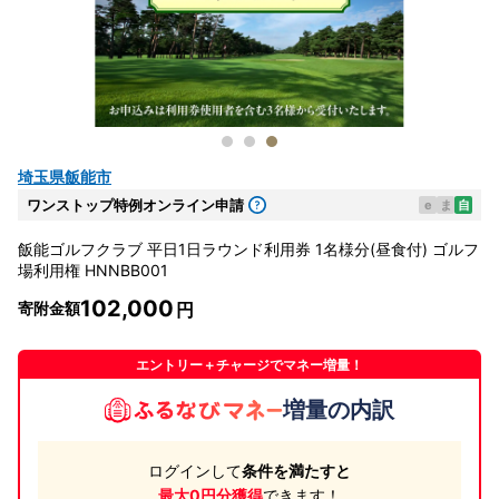
埼玉県飯能市
ワンストップ特例オンライン申請
e
ま
自
飯能ゴルフクラブ 平日1日ラウンド利用券 1名様分(昼食付) ゴルフ
場利用権 HNNBB001
102,000
寄附金額
エントリー＋チャージでマネー増量！
増量の内訳
ログインして
条件を満たすと
最大0円分獲得
できます！