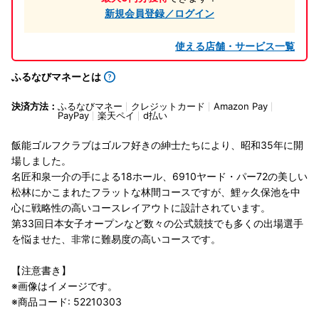
新規会員登録／ログイン
使える店舗・サービス一覧
ふるなびマネーとは
決済方法：
ふるなびマネー
クレジットカード
Amazon Pay
PayPay
楽天ペイ
d払い
飯能ゴルフクラブはゴルフ好きの紳士たちにより、昭和35年に開
場しました。
名匠和泉一介の手による18ホール、6910ヤード・パー72の美しい
松林にかこまれたフラットな林間コースですが、鯉ヶ久保池を中
心に戦略性の高いコースレイアウトに設計されています。
第33回日本女子オープンなど数々の公式競技でも多くの出場選手
を悩ませた、非常に難易度の高いコースです。
【注意書き】
※画像はイメージです。
※商品コード: 52210303