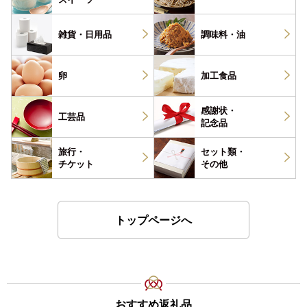
雑貨・
日用品
調味料・
油
卵
加工食品
感謝状・
工芸品
記念品
旅行・
セット類・
チケット
その他
トップページへ
おすすめ返礼品