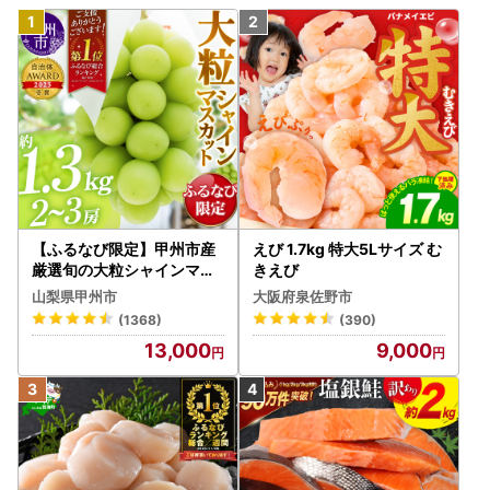
【ふるなび限定】甲州市産
えび 1.7kg 特大5Lサイズ む
厳選旬の大粒シャインマス
きえび
カット 約1.3kg 2～3房【2
山梨県甲州市
大阪府泉佐野市
026年発送】（MG）B12-
(1368)
(390)
472 FN-Limited-VO シャ
13,000
9,000
インマスカット フルーツ