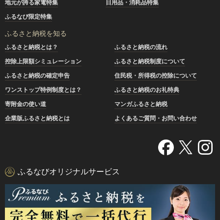
地元が誇る家電特集
日用品・消耗品特集
ふるなび限定特集
ふるさと納税を知る
ふるさと納税とは？
ふるさと納税の流れ
控除上限額シミュレーション
ふるさと納税制度について
ふるさと納税の確定申告
住民税・所得税の控除について
ワンストップ特例制度とは？
ふるさと納税のお礼特典
寄附金の使い道
マンガふるさと納税
企業版ふるさと納税とは
よくあるご質問・お問い合わせ
ふるなびオリジナルサービス