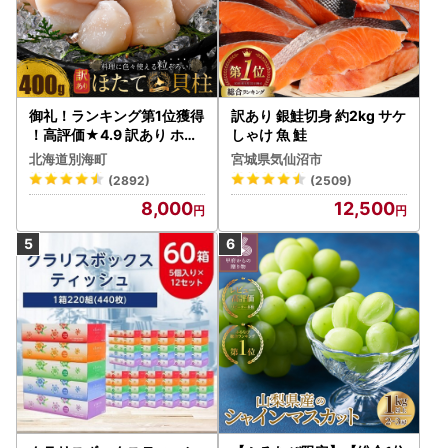
御礼！ランキング第1位獲得
訳あり 銀鮭切身 約2kg サケ
！高評価★4.9 訳あり ホタ
しゃけ 魚 鮭
テ 400g（ほたて 帆立 貝柱
北海道別海町
宮城県気仙沼市
冷凍 ）
(2892)
(2509)
8,000
12,500