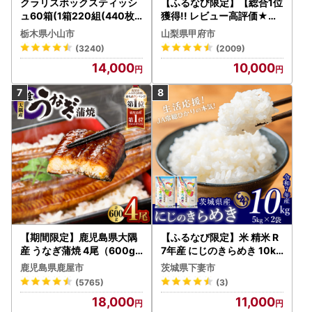
クラリスボックスティッシ
【ふるなび限定】【総合1位
ュ60箱(1箱220組(440枚))
獲得!! レビュー高評価★】
(5個入り×12セット)【配送
〈2026年度配送分〉山梨
栃木県小山市
山梨県甲府市
不可地域：離島・沖縄県】
県産 シャインマスカット 2
(3240)
(2009)
【1256759】
～3房（1.0kg以上）シャイ
14,000
10,000
ン フルーツ FN-Limited-S
P
【期間限定】鹿児島県大隅
【ふるなび限定】米 精米 R
産 うなぎ蒲焼 4尾（600g
7年産 にじのきらめき 10kg
） KN007-004-04-cp18
10月 FN-Limited-PR
鹿児島県鹿屋市
茨城県下妻市
うなぎ 鰻 魚 惣菜 総菜
(5765)
(3)
18,000
11,000