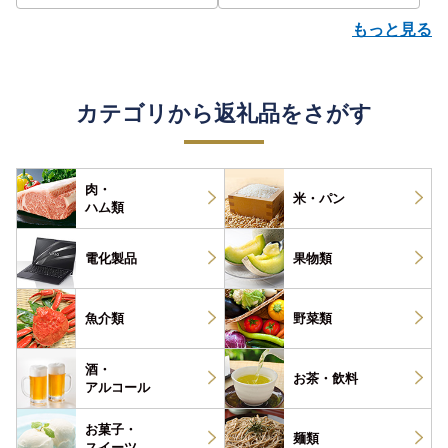
もっと見る
カテゴリから返礼品をさがす
肉・
米・パン
ハム類
電化製品
果物類
魚介類
野菜類
酒・
お茶・
飲料
アルコール
お菓子・
麺類
スイーツ