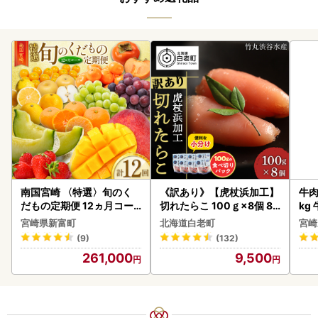
南国宮崎 〈特選〉旬のく
《訳あり》【虎杖浜加工】
牛肉 宮崎牛 赤身＆霜降り
だもの定期便 12ヵ月コー
切れたらこ 100ｇ×8個 80
kg
ス【F84-25】
0g AK081
kg
宮崎県新富町
北海道白老町
宮崎
(9)
(132)
261,000
9,500