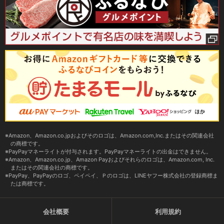
Amazon、Amazon.co.jpおよびそのロゴは、Amazon.com,Inc.またはその関連会社
の商標です。
PayPayマネーライトが付与されます。PayPayマネーライトの出金はできません。
Amazon、Amazon.co.jp、Amazon Payおよびそれらのロゴは、Amazon.com, Inc.
またはその関連会社の商標です。
PayPay、PayPayのロゴ、ペイペイ、Ｐのロゴは、LINEヤフー株式会社の登録商標ま
たは商標です。
会社概要
利用規約