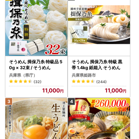
そうめん 揖保乃糸 特級品 5
そうめん 揖保乃糸 特級 黒
0g × 32束 / そうめん
帯 1.4kg 紙箱入 そうめん
兵庫県（県庁）
兵庫県姫路市
(32)
(244)
11,000
11,000