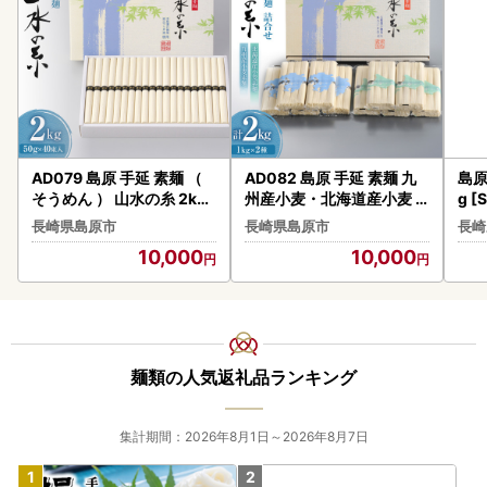
※年末年始のお問い合わせにつきましては、
年明けより順次対応いたしますので、ご返信にお時間を頂戴
いたします。
AD079 島原 手延 素麺 （
AD082 島原 手延 素麺 九
島原
そうめん ） 山水の糸 2kg
州産小麦・北海道産小麦
g 
（50g×40束）
そうめん 詰め合わせ 2kg
長崎県島原市
長崎県島原市
長崎
（50g×4束×各5袋）
10,000
10,000
麺類の人気返礼品ランキング
集計期間：2026年8月1日～2026年8月7日