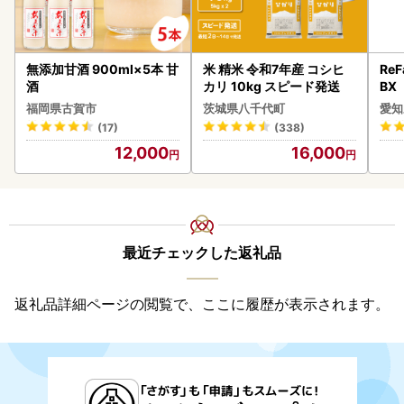
無添加甘酒 900ml×5本 甘
米 精米 令和7年産 コシヒ
ReF
酒
カリ 10kg スピード発送
BX
ー 
福岡県古賀市
茨城県八千代町
愛知
フ
(17)
(338)
12,000
16,000
最近チェックした返礼品
返礼品詳細ページの閲覧で、ここに履歴が表示されます。