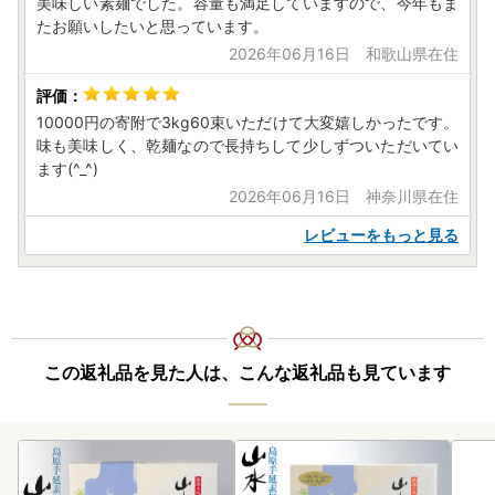
南島原市は令和7年9月26日付総務大臣通知「ふるさと納税
美味しい素麺でした。容量も満足していますので、今年もま
たお願いしたいと思っています。
の対象となる地方団体の指定について（通知）」にて、地方
税法（昭和25年法律第226号）第37条の2第2項及び第314条
2026年06月16日 和歌山県在住
の7第2項の規定に基づき、ふるさと納税の対象となる地方団
体として指定されました。
10000円の寄附で3kg60束いただけて大変嬉しかったです。
指定対象期間は、令和7年10月1日から令和8年9月30日まで
味も美味しく、乾麺なので長持ちして少しずついただいてい
です。
ます(^_^)
2026年06月16日 神奈川県在住
＜ワンストップ特例申請書郵送先＞
レビューをもっと見る
-------------------------------------------------------
〒859-2211
長崎県南島原市西有家町里坊96番地2
南島原市役所 ふるさと応援寄附係 宛
-------------------------------------------------------
この返礼品を見た人は、こんな返礼品も見ています
【南島原市ふるさと納税サポート室】
TEL：050-8885-0521
Mail：minamishimabara@steamship.co.jp
受付時間：9:30～17:00
※土日祝日及び年末年始を除く