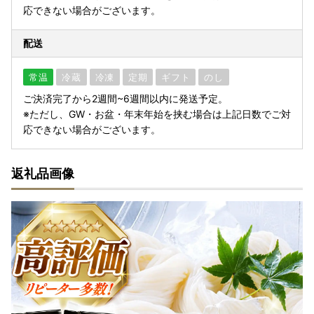
応できない場合がございます。
配送
常温
冷蔵
冷凍
定期
ギフト
のし
ご決済完了から2週間~6週間以内に発送予定。
※ただし、GW・お盆・年末年始を挟む場合は上記日数でご対
応できない場合がございます。
返礼品画像