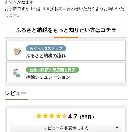
えできかねます。
請ができるようになりました。
お手数ですが上記より直接お問い合わせいただくようお願いいた
詳細については
こちら
をご確認ください。
します。
ふるさと納税をもっと知りたい方はコチラ
【返礼品のお届けについて】
・返礼品につきましては、提供事業者より直接お届け致しま
す。
らくらく3ステップ
なお、納期につきましては、返礼品によって異なりますの
ふるさと納税の流れ
で、商品ページをご確認ください。
（状況によっては、お申込み過多により掲載の配送期日より
お時間がかかる場合がございますので、予めご了承くださ
控除上限額の限度額と目安
い。）
控除シミュレーション
発送が完了いたしましたら、メールにてお荷物の問い合わせ
番号をお知らせいたします。
レビュー
出荷のタイミングによって、返礼品の到着とメールが前後す
る場合がございます、何卒ご了承ください。
4.7
（59件）
※お名前に旧字体または機種依存文字などが含まれている場
レビューを非表示にする
合、当市からお送りするメールにおいて、システム上一部の