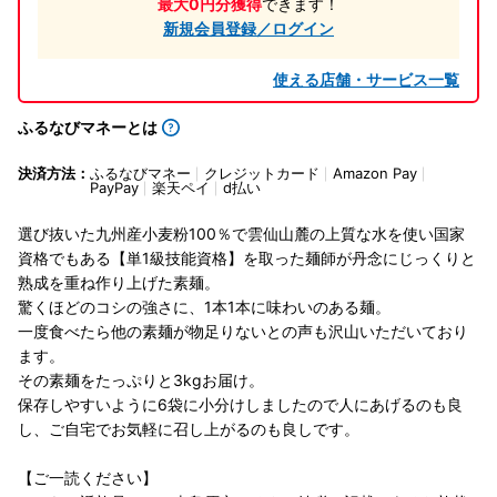
最大0円分獲得
できます！
新規会員登録／ログイン
使える店舗・サービス一覧
ふるなびマネーとは
決済方法：
ふるなびマネー
クレジットカード
Amazon Pay
PayPay
楽天ペイ
d払い
選び抜いた九州産小麦粉100％で雲仙山麓の上質な水を使い国家
資格でもある【単1級技能資格】を取った麺師が丹念にじっくりと
熟成を重ね作り上げた素麺。
驚くほどのコシの強さに、1本1本に味わいのある麺。
一度食べたら他の素麺が物足りないとの声も沢山いただいており
ます。
その素麺をたっぷりと3kgお届け。
保存しやすいように6袋に小分けしましたので人にあげるのも良
し、ご自宅でお気軽に召し上がるのも良しです。
【ご一読ください】