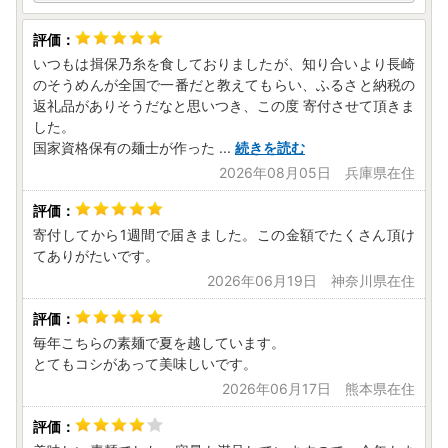
メールソフトにて文字化けが発生する可能性がございます。
何卒ご了承ください。
いつもは揖保乃糸を食しておりましたが、知り合いより長崎
【個人情報の取り扱いについて】
のそうめんが全国で一番だと教えてもらい、ふるさと納税の
お寄せいただいた個人情報は、寄附金の受付、入金及び返礼
返礼品がありそうだなと思いつき、この度 寄付させて頂きま
品発送に係る確認・連絡、各種お問い合わせ、寄附の使い道
した。
のお知らせの広報等に利用するものであり、
国家資格保有の麺士が作った
...
続きを読む
それ以外の目的で使用するものではありません。返礼品発送
2026年08月05日 兵庫県在住
に関して、必要最低限の範囲において返礼品取扱い事業者に
通知します。
寄付してから1週間で届きました。この金額でたくさん頂け
【南島原市で開催されるイベント情報】
てありがたいです。
感謝塔・尊敬塔などが設置され、精霊流しやステージイベン
2026年06月19日 神奈川県在住
ト、花火大会が予定されております。
皆様お誘いあわせの上ご来場ください。
2026年8月22日（土）
毎年こちらの素麺で夏を越しています。
14:00～22:00
とてもコシがあって美味しいです。
マリンパークありえ
2026年06月17日 熊本県在住
【ふるさと納税の対象となる地方団体の指定について】