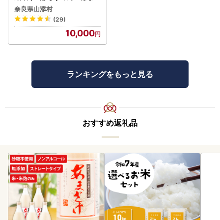
れ) 2kg(50g×40束)
奈良県山添村
(29)
10,000
ランキングをもっと見る
おすすめ返礼品