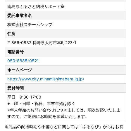
ーーーーーーーーーーーーーー
南島原ふるさと納税サポート室
2023年6月1日（木）受付分より荷物の送り状に記載された
住所以外にお届け先を変更（転送）する場合
委託事業者名
送り状記載のお届け先から変更後のお届け先までの運賃（定
株式会社スチームシップ
価・着払い）を収受いたします。※ヤマト運輸HPより抜粋
ーーーーーーーーーーーーーーーーーーーーーーーーーーー
住所
ーーーーーーーーーーーーーー
〒856-0832
長崎県大村市本町223-1
お届け先が変更となる場合は、事前に当市へご連絡をお願い
電話番号
いたします。
050-8885-0521
【書類の発送について（年末年始以外）】
ホームページ
※重要※返礼品とは別に、ご入金確認後2週間以内に発送いた
します。
https://www.city.minamishimabara.lg.jp/
なお、ワンストップ特例申請書は、ご要望の寄附者様のみ同
受付時間
封いたします。
平日 9:30-17:00
※土曜・日曜・祝日、年末年始は除く
【ワンストップ特例申請アプリ『IAM＜アイアム＞』のお知
※年末年始のお問い合わせにつきましては、順次対応いたしま
らせ】
すので、ご返信にお時間を頂戴いたします。
スマホのみでワンストップ特例申請を完結できるアプリ『IA
M＜アイアム＞』と『ふるまど』をご利用いただくことで、
返礼品の配送時期や不備などに関しては「ふるなび」からはお答
スマホやパソコンで複数自治体の管理やワンストップ特例申