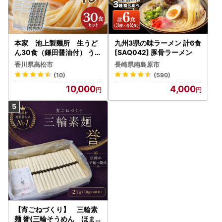
本家 池上製麺所 生うど
九州3県の味ラーメン 計6食
ん30食（鎌田醤油付） うど
[SAQ042] 豚骨ラーメン
ん
香川県高松市
長崎県南島原市
(10)
(590)
10,000
4,000
【宵ごねづくり】 三輪素
麺 誉(三輪そうめん ほま