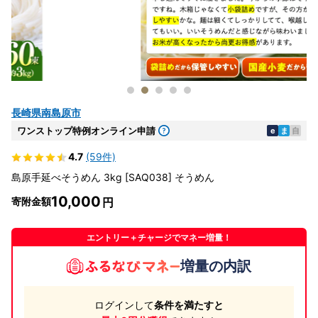
長崎県南島原市
ワンストップ特例オンライン申請
e
ま
自
4.7
(59件)
島原手延べそうめん 3kg [SAQ038] そうめん
10,000
寄附金額
エントリー＋チャージでマネー増量！
増量の内訳
ログインして
条件を満たすと