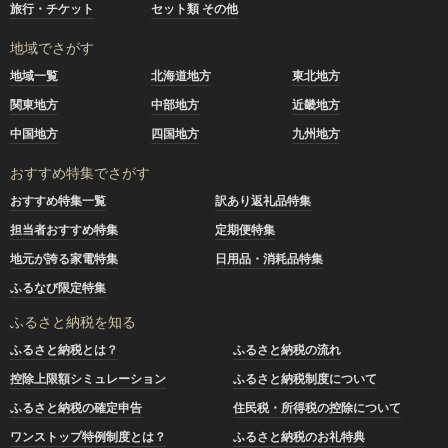
旅行・チケット
セット類 その他
地域でさがす
地域一覧
北海道地方
東北地方
関東地方
中部地方
近畿地方
中国地方
四国地方
九州地方
おすすめ特集でさがす
おすすめ特集一覧
訳あり返礼品特集
担当者おすすめ特集
定期便特集
地元が誇る家電特集
日用品・消耗品特集
ふるなび限定特集
ふるさと納税を知る
ふるさと納税とは？
ふるさと納税の流れ
控除上限額シミュレーション
ふるさと納税制度について
ふるさと納税の確定申告
住民税・所得税の控除について
ワンストップ特例制度とは？
ふるさと納税のお礼特典