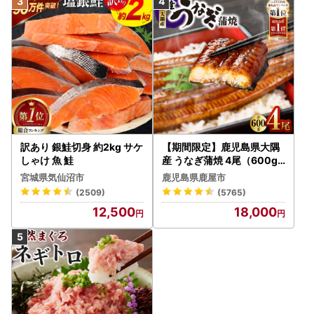
訳あり 銀鮭切身 約2kg サケ
【期間限定】鹿児島県大隅
しゃけ 魚 鮭
産 うなぎ蒲焼 4尾（600g
） KN007-004-04-cp18
宮城県気仙沼市
鹿児島県鹿屋市
うなぎ 鰻 魚 惣菜 総菜
(2509)
(5765)
12,500
18,000