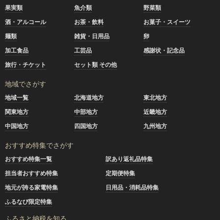
果実類
魚介類
野菜類
酒・アルコール
お茶・飲料
お菓子・スイーツ
麺類
雑貨・日用品
卵
加工食品
工芸品
感謝状・記念品
旅行・チケット
セット類 その他
地域でさがす
地域一覧
北海道地方
東北地方
関東地方
中部地方
近畿地方
中国地方
四国地方
九州地方
おすすめ特集でさがす
おすすめ特集一覧
訳あり返礼品特集
担当者おすすめ特集
定期便特集
地元が誇る家電特集
日用品・消耗品特集
ふるなび限定特集
ふるさと納税を知る