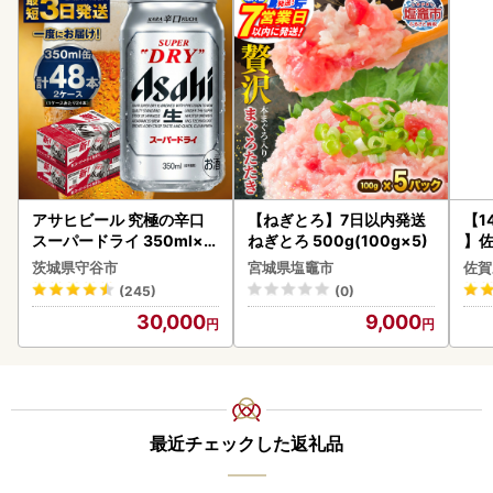
アサヒビール 究極の辛口
【ねぎとろ】7日以内発送
【1
スーパードライ 350ml×4
ねぎとろ 500g(100g×5)
】佐
8本 ビール
2個 
茨城県守谷市
宮城県塩竈市
佐賀
083
(245)
(0)
30,000
9,000
最近チェックした返礼品