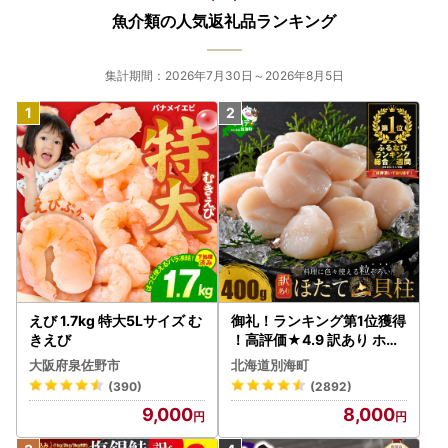
魚介類の人気返礼品ランキング
集計期間：2026年7月30日～2026年8月5日
えび 1.7kg 特大5Lサイズ む
御礼！ランキング第1位獲得
きえび
！高評価★4.9 訳あり ホタ
テ 400g（ほたて 帆立 貝柱
大阪府泉佐野市
北海道別海町
冷凍 ）
(390)
(2892)
9,000
8,000