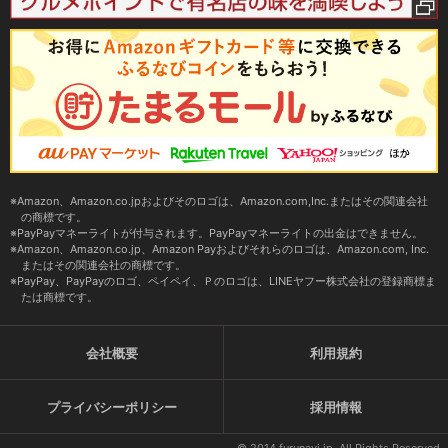
Amazon、Amazon.co.jpおよびそのロゴは、Amazon.com,Inc.またはその関連会社
の商標です。
PayPayマネーライトが付与されます。PayPayマネーライトの出金はできません。
Amazon、Amazon.co.jp、Amazon Payおよびそれらのロゴは、Amazon.com, Inc.
またはその関連会社の商標です。
PayPay、PayPayのロゴ、ペイペイ、Ｐのロゴは、LINEヤフー株式会社の登録商標ま
たは商標です。
会社概要
利用規約
プライバシーポリシー
採用情報
© 2014 furunavi.jp, All Rights Reserved.