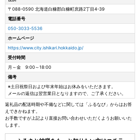
※原則、お盆期間中の発送は控えさせていただきますが、一
〒088-0590
北海道白糠郡白糠町庶路2丁目4-39
部の返礼品につきましては8月8日以降も発送する場合がご
電話番号
ざいます。
※返礼品のお受取日のご指定は承ることができません。あら
050-3033-5536
かじめご了承ください。
ホームページ
https://www.city.ishikari.hokkaido.jp/
受付時間
月～金 9:00～18:00
備考
※土日祝祭日および年末年始はお休みをいただきます。
メールの返信は翌営業日となりますので、ご了承ください。
返礼品の配送時期や不備などに関しては「ふるなび」からはお答
えできかねます。
お手数ですが上記より直接お問い合わせいただくようお願いいた
します。