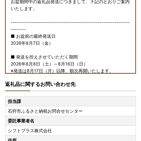
お盆期間中の返礼品発送につきまして、下記のとおりご案内
いたします。
---------------------------------------------------------------
--------
■ お盆前の最終発送日
2026年8月7日（金）
■ 発送を控えさせていただく期間
2026年8月8日（土）～8月16日（日）
※発送は8月17日（月）以降、順次再開いたします。
---------------------------------------------------------------
返礼品に関するお問い合わせ先
--------
なお、寄附のお申し込みは、お盆期間中も通常どおり受け付
担当課
けております。
石狩市ふるさと納税お問合せセンター
※青果物につきましては、収穫状況により、発送を控える期
委託事業者名
間中でも発送させていただく場合がございます。
シフトプラス株式会社
※ご不在等によりお受け取りが難しい場合は、お早めに石狩
市ふるさと納税お問合せセンターまでご連絡ください。
住所