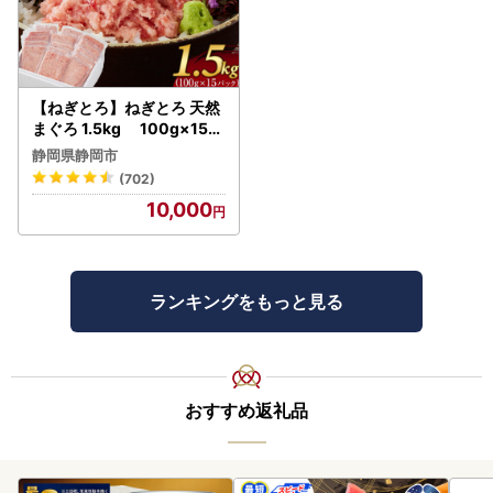
【ねぎとろ】ねぎとろ 天然
まぐろ 1.5kg 100g×15パ
ック
静岡県静岡市
(702)
10,000
ランキングをもっと見る
おすすめ返礼品