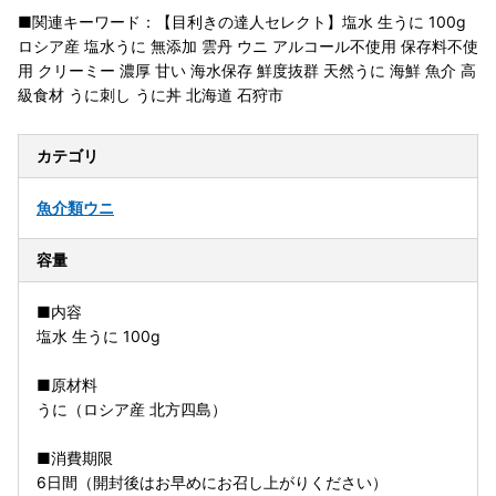
■関連キーワード：【目利きの達人セレクト】塩水 生うに 100g
ロシア産 塩水うに 無添加 雲丹 ウニ アルコール不使用 保存料不使
用 クリーミー 濃厚 甘い 海水保存 鮮度抜群 天然うに 海鮮 魚介 高
級食材 うに刺し うに丼 北海道 石狩市
カテゴリ
魚介類
ウニ
容量
■内容
塩水 生うに 100g
■原材料
うに（ロシア産 北方四島）
■消費期限
6日間（開封後はお早めにお召し上がりください）