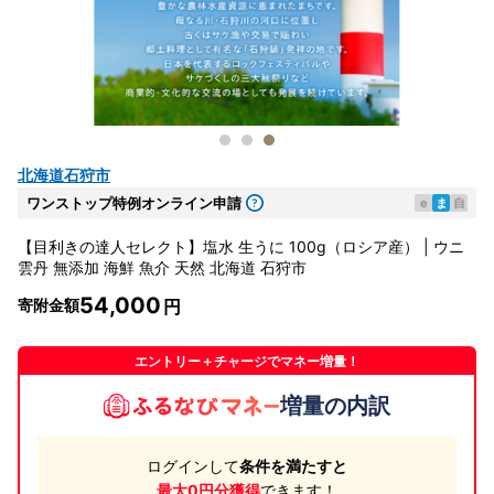
北海道石狩市
ワンストップ特例オンライン申請
e
ま
自
【目利きの達人セレクト】塩水 生うに 100g（ロシア産） | ウニ
雲丹 無添加 海鮮 魚介 天然 北海道 石狩市
54,000
寄附金額
エントリー＋チャージでマネー増量！
増量の内訳
ログインして
条件を満たすと
最大0円分獲得
できます！