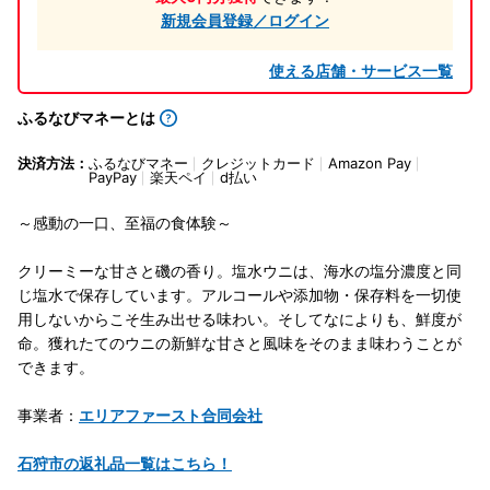
新規会員登録／ログイン
使える店舗・サービス一覧
ふるなびマネーとは
決済方法：
ふるなびマネー
クレジットカード
Amazon Pay
PayPay
楽天ペイ
d払い
～感動の一口、至福の食体験～
クリーミーな甘さと磯の香り。塩水ウニは、海水の塩分濃度と同
じ塩水で保存しています。アルコールや添加物・保存料を一切使
用しないからこそ生み出せる味わい。そしてなによりも、鮮度が
命。獲れたてのウニの新鮮な甘さと風味をそのまま味わうことが
できます。
事業者：
エリアファースト合同会社
石狩市の返礼品一覧はこちら！