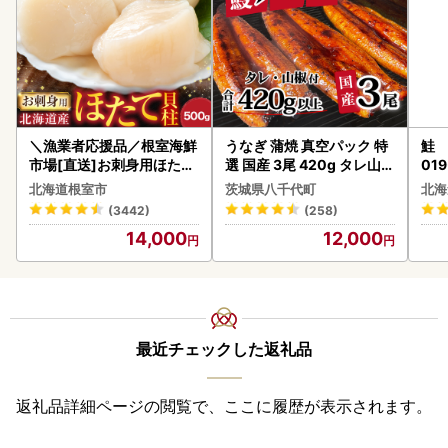
＼漁業者応援品／根室海鮮
うなぎ 蒲焼 真空パック 特
鮭 
市場[直送]お刺身用ほたて
選 国産 3尾 420g タレ山椒
019
貝柱500g A-28002
付き うな重 ひつまぶし 訳
北海道根室市
茨城県八千代町
北海
あり 茨城 ウナギ 鰻 個包装
(3442)
(258)
人気 美味しい 小分け 八千
14,000
12,000
代町
最近チェックした返礼品
返礼品詳細ページの閲覧で、ここに履歴が表示されます。