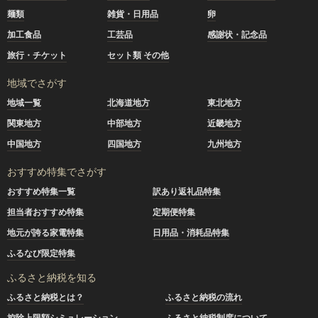
麺類
雑貨・日用品
卵
加工食品
工芸品
感謝状・記念品
旅行・チケット
セット類 その他
地域でさがす
地域一覧
北海道地方
東北地方
関東地方
中部地方
近畿地方
中国地方
四国地方
九州地方
おすすめ特集でさがす
おすすめ特集一覧
訳あり返礼品特集
担当者おすすめ特集
定期便特集
地元が誇る家電特集
日用品・消耗品特集
ふるなび限定特集
ふるさと納税を知る
ふるさと納税とは？
ふるさと納税の流れ
控除上限額シミュレーション
ふるさと納税制度について