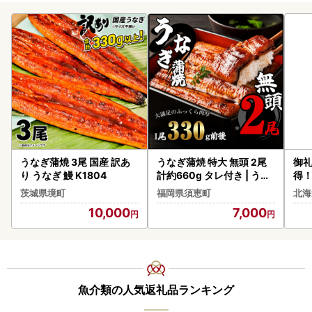
うなぎ蒲焼 3尾 国産 訳あ
うなぎ蒲焼 特大 無頭 2尾
御礼
り うなぎ 鰻 K1804
計約660g タレ付き | うな
得！
ぎ蒲焼
タテ
茨城県境町
福岡県須恵町
北海
貝柱
10,000
7,000
魚介類の人気返礼品ランキング