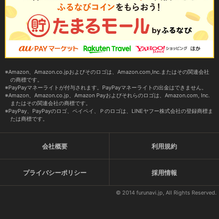
Amazon、Amazon.co.jpおよびそのロゴは、Amazon.com,Inc.またはその関連会社
の商標です。
PayPayマネーライトが付与されます。PayPayマネーライトの出金はできません。
Amazon、Amazon.co.jp、Amazon Payおよびそれらのロゴは、Amazon.com, Inc.
またはその関連会社の商標です。
PayPay、PayPayのロゴ、ペイペイ、Ｐのロゴは、LINEヤフー株式会社の登録商標ま
たは商標です。
会社概要
利用規約
プライバシーポリシー
採用情報
© 2014 furunavi.jp, All Rights Reserved.