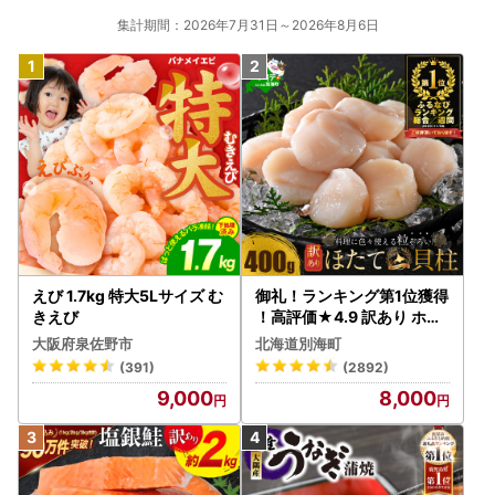
集計期間：2026年7月31日～2026年8月6日
えび 1.7kg 特大5Lサイズ む
御礼！ランキング第1位獲得
きえび
！高評価★4.9 訳あり ホタ
テ 400g（ほたて 帆立 貝柱
大阪府泉佐野市
北海道別海町
冷凍 ）
(391)
(2892)
9,000
8,000