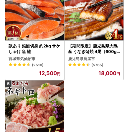
訳あり 銀鮭切身 約2kg サケ
【期間限定】鹿児島県大隅
しゃけ 魚 鮭
産 うなぎ蒲焼 4尾（600g
） KN007-004-04-cp18
宮城県気仙沼市
鹿児島県鹿屋市
うなぎ 鰻 魚 惣菜 総菜
(2510)
(5765)
12,500
18,000