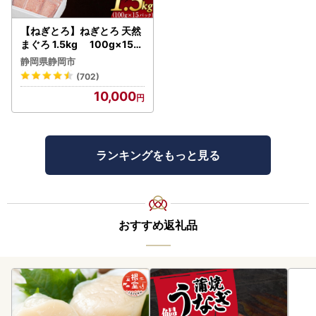
【ねぎとろ】ねぎとろ 天然
まぐろ 1.5kg 100g×15パ
ック
静岡県静岡市
(702)
10,000
ランキングをもっと見る
おすすめ返礼品