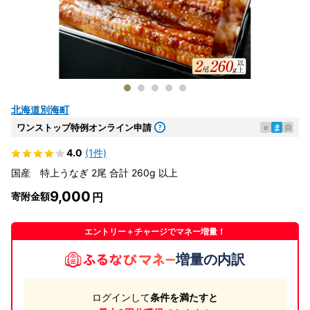
北海道別海町
ワンストップ特例オンライン申請
e
ま
自
4.0
(1件)
国産 特上うなぎ 2尾 合計 260g 以上
9,000
寄附金額
エントリー＋チャージでマネー増量！
増量の内訳
ログインして
条件を満たすと