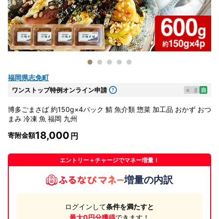
福岡県志免町
ワンストップ特例オンライン申請
e
ま
自
博多ごまさば 約150g×4パック 鯖 魚介類 惣菜 加工品 おかず おつ
まみ 冷凍 魚 福岡 九州
18,000
寄附金額
エントリー＋チャージでマネー増量！
増量の内訳
ログインして
条件を満たすと
最大0円分獲得
できます！