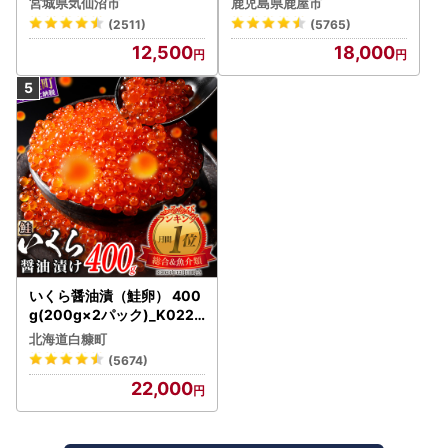
宮城県気仙沼市
鹿児島県鹿屋市
うなぎ 鰻 魚 惣菜 総菜
(2511)
(5765)
12,500
18,000
いくら醤油漬（鮭卵） 400
g(200g×2パック)_K022-
1676
北海道白糠町
(5674)
22,000