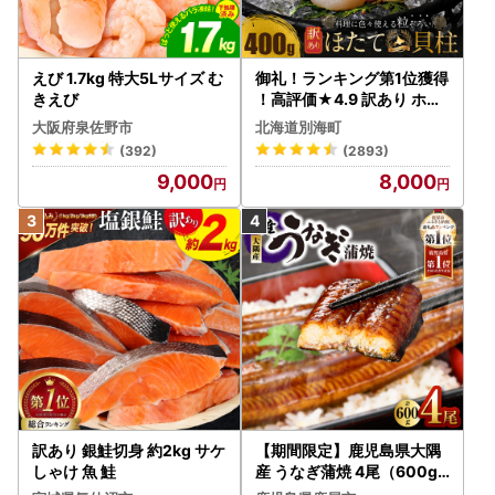
えび 1.7kg 特大5Lサイズ む
御礼！ランキング第1位獲得
きえび
！高評価★4.9 訳あり ホタ
テ 400g（ほたて 帆立 貝柱
大阪府泉佐野市
北海道別海町
冷凍 ）
(392)
(2893)
9,000
8,000
訳あり 銀鮭切身 約2kg サケ
【期間限定】鹿児島県大隅
しゃけ 魚 鮭
産 うなぎ蒲焼 4尾（600g
） KN007-004-04-cp18