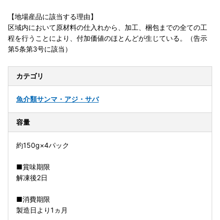
【地場産品に該当する理由】
区域内において原材料の仕入れから、加工、梱包までの全ての工
程を行うことにより、付加価値のほとんどが生じている。（告示
第5条第3号に該当）
カテゴリ
魚介類
サンマ・アジ・サバ
容量
約150g×4パック
■賞味期限
解凍後2日
■消費期限
製造日より1ヵ月