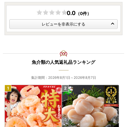
す。
複数自治体の寄附もまとめて申請ができ、変更届もオンライ
0.0
ン上で完結します。ぜひご活用ください。
（0件）
レビューを非表示にする
●自治体マイページ
https://mypg.jp/
■注意事項
・年末にお申込みの方は、状況によって1月1日以降の発送と
なります。
魚介類の人気返礼品ランキング
・ワンストップ特例申請書の提出期日までに間に合わなかっ
た場合、別途確定申告が必要になりますのでご注意くださ
い。
集計期間：2026年8月1日～2026年8月7日