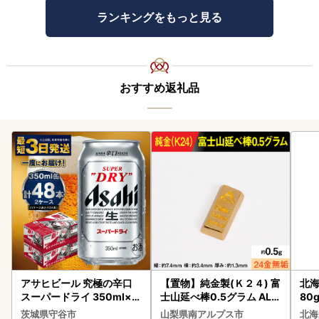
ランキングをもっと見る
おすすめ返礼品
アサヒビール 究極の辛口
【置物】純金製(Ｋ２４) 富
北海
スーパードライ 350ml×4
士山延べ棒0.5グラム ALP
80
8本 ビール
BK181
クラ
茨城県守谷市
山梨県南アルプス市
北海