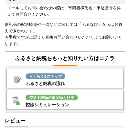
ざいます。
メールにてお問い合わせの際は、寄附者様氏名・申込番号を添
【窓口対応日：土日祝除く平日10時～17時】
えてお問合せください。
返礼品の配送時期や不備などに関しては「ふるなび」からはお答
---------------------
えできかねます。
お手数ですが上記より直接お問い合わせいただくようお願いいた
します。
ワンストップ特例申請書は、ダウンロードも可能です。お急
ぎの場合にはダウンロードください。
ふるさと納税をもっと知りたい方はコチラ
■ワンストップ特例申請書提出先
らくらく3ステップ
〒811-2292
ふるさと納税の流れ
福岡県糟屋郡志免町志免中央1丁目1番1号
志免町役場 ふるさと納税担当
控除上限額の限度額と目安
TEL：092-935-1854
控除シミュレーション
■オンラインワンストップ申請について
レビュー
志免町へのワンストップ申請は、オンライン申請も可能で