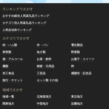
ランキングでさがす
おすすめ総合人気返礼品ランキング
カテゴリ別人気返礼品ランキング
人気自治体ランキング
カテゴリでさがす
肉・ハム類
米・パン
電化製品
果実類
魚介類
野菜類
酒・アルコール
お茶・飲料
お菓子・スイーツ
麺類
雑貨・日用品
卵
加工食品
工芸品
感謝状・記念品
旅行・チケット
セット類 その他
地域でさがす
地域一覧
北海道地方
東北地方
関東地方
中部地方
近畿地方