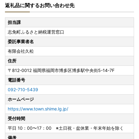
返礼品に関するお問い合わせ先
誠に勝手ながら、以下の期間、お問い合わせへの返信・返礼
品の発送手配を休止いたします。
担当課
ご不便をおかけしますが、何卒ご了承くださいませ。
志免町ふるさと納税運営窓口
夏季休業日
委託事業者名
8月13日（木）～8月16日（日）
有限会社久松
---------------------
住所
事務所移転に伴う休業日
〒812-0012
福岡県福岡市博多区博多駅中央街5-14-7F
8月24日（月）・8月25日（火）
電話番号
※寄附申込は上記期間も受け付けております。
092-710-5439
◆お問い合わせは窓口対応日に順次ご返信いたします。
ホームページ
◆事務所移転に伴う休業日（8月24日・25日）にお急ぎのご
用件がございましたら、志免町役場（TEL：092-935-185
https://www.town.shime.lg.jp/
4）までご連絡ください。
受付時間
◆返礼品の発送については、各ページの記載内容をご確認く
平日 10：00〜17：00 ※土日祝・盆休業・年末年始を除く
ださい。
◆返礼品ページに記載の納期よりお時間をいただく場合がご
備考