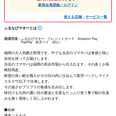
新規会員登録／ログイン
使える店舗・サービス一覧
ふるなびマネーとは
決済方法：
ふるなびマネー
クレジットカード
Amazon Pay
PayPay
楽天ペイ
d払い
福岡の大人気郷土料理です。中でも当店のゴマサバは食感と味に
自信を持ってお届けします。
当店のゴマサバは福岡の長浜市場から仕入れます。その多くが長
崎対馬産。
鮮度の良い鯖を職人がその日の内に仕込んで真空パックしマイナ
ス６０℃以下で冷凍します。
その速さがプリプリの食感を生み出します。
味付けも九州の濃い目の醤油と生姜をたっぷり使う事で鯖の生臭
みも無く美味しく召し上がれます。
■名称
博多ごまさば