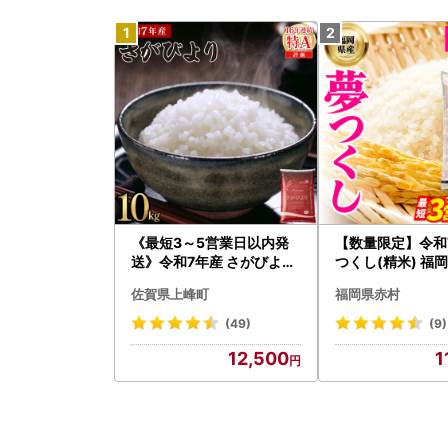
《最短3～5営業日以内発
【数量限定】令和
送》令和7年産 さがびより
つくし(精米) 福
佐賀県産（精米）10kg
ンド米 10kg (品番
佐賀県上峰町
福岡県赤村
)
(49)
(9)
12,500
1