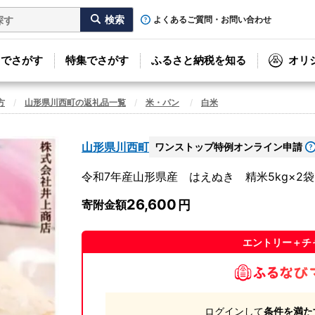
よくあるご質問・お問い合わせ
リでさがす
特集でさがす
ふるさと納税を知る
オリ
方
山形県川西町の返礼品一覧
米・パン
白米
山形県川西町
ワンストップ特例オンライン申請
令和7年産山形県産 はえぬき 精米5kg×2袋【
26,600
寄附金額
エントリー＋チ
ログインして
条件を満た