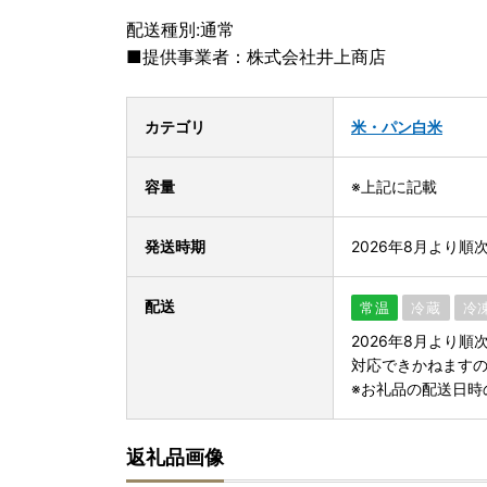
配送種別:通常
■提供事業者：株式会社井上商店
カテゴリ
米・パン
白米
容量
※上記に記載
発送時期
2026年8月より順
配送
常温
冷蔵
冷
2026年8月より
対応できかねます
※お礼品の配送日時
返礼品画像