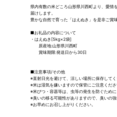
県内有数の米どころ山形県川西町より、愛情
届けします。
豊かな自然で育った「はえぬき」を是非ご賞
■お礼品の内容について
・はえぬき[5kg×2袋]
原産地:山形県川西町
賞味期限:発送日から30日
■注意事項/その他
※直射日光を避けて、涼しい場所に保存してく
※米は湿気を嫌いますので保管にご注意くださ
※米びつ・容器等は、虫等の発生を防ぐため
※臭いの移る可能性がありますので、臭いの
※お早めにお召し上がりください。