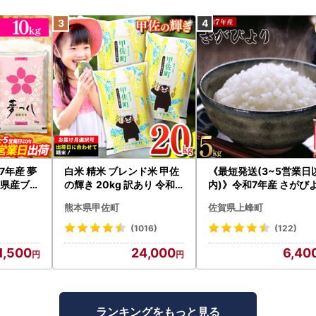
7年産 夢
白米 精米 ブレンド米 甲佐
《最短発送(3~5営業日
岡県産ブラ
の輝き 20kg 訳あり 令和7
内)》令和7年産 さがび
:3X11R7
年産 【価格改定ZS】
り 佐賀県産（精米）5
熊本県甲佐町
佐賀県上峰町
(1016)
(122)
1,500
24,000
6,40
ランキングをもっと見る