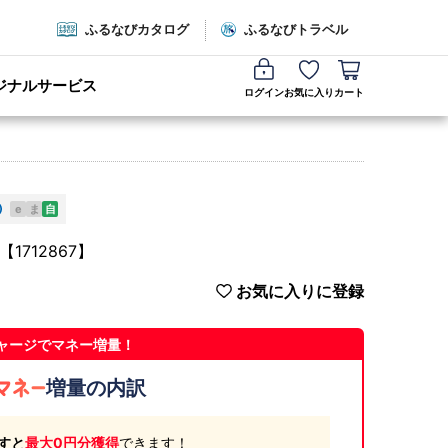
ふるなびカタログ
ふるなびトラベル
ジナルサービス
ログイン
お気に入り
カート
e
ま
自
1712867】
お気に入りに登録
ャージでマネー増量！
増量の内訳
すと
最大0円分獲得
できます！