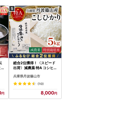
以
総合2位獲得！〈スピード
よ
出荷〉減農薬 特A コシヒカ
kg
リ 5kg 丹波篠山産 特別栽
兵庫県丹波篠山市
培米 こしひかり
(10)
0
8,000