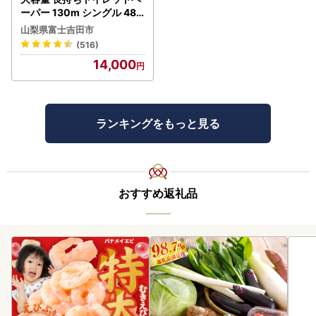
ーパー 130m シングル 48R
芯なし 3倍巻 トイレット
山梨県富士吉田市
(516)
14,000
ランキングをもっと見る
おすすめ返礼品