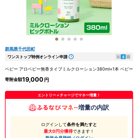
群馬県千代田町
ワンストップ特例オンライン申請
e
ま
自
ベビー アロベビー無香タイプミルクローション380ml×1本 ベビー
19,000
寄附金額
エントリー＋チャージでマネー増量！
増量の内訳
ログインして
条件を満たすと
最大0円分獲得
できます！
新規会員登録／ログイン