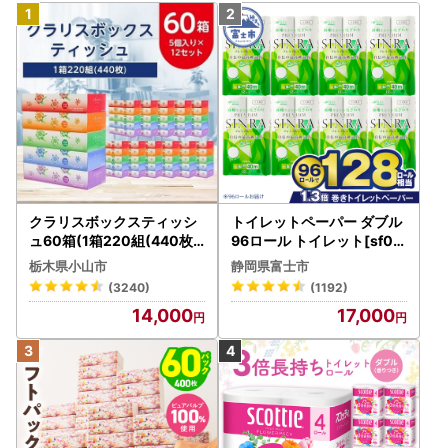
クラリスボックスティッシ
トイレットペーパー ダブル
ュ60箱(1箱220組(440枚))
96ロール トイレット[sf00
(5個入り×12セット)【配送
1-012]
栃木県小山市
静岡県富士市
不可地域：離島・沖縄県】
(3240)
(1192)
【1256759】
14,000
17,000