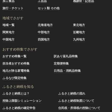
加工食品
工芸品
感謝状・記念品
旅行・チケット
セット類 その他
地域でさがす
地域一覧
北海道地方
東北地方
関東地方
中部地方
近畿地方
中国地方
四国地方
九州地方
おすすめ特集でさがす
おすすめ特集一覧
訳あり返礼品特集
担当者おすすめ特集
定期便特集
地元が誇る家電特集
日用品・消耗品特集
ふるなび限定特集
ふるさと納税を知る
ふるさと納税とは？
ふるさと納税の流れ
控除上限額シミュレーション
ふるさと納税制度について
ふるさと納税の確定申告
住民税・所得税の控除について