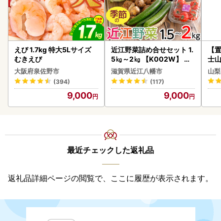
えび 1.7kg 特大5Lサイズ
近江野菜詰め合せセット 1.
【置
むきえび
5㎏～2㎏ 【K002W】 野
士山
菜 旬 新鮮
180
大阪府泉佐野市
滋賀県近江八幡市
山梨
(394)
(117)
9,000
9,000
最近チェックした返礼品
返礼品詳細ページの閲覧で、ここに履歴が表示されます。