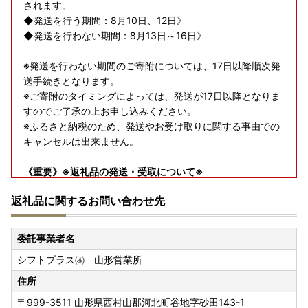
されます。
◆発送を行う期間：8月10日、12日》
◆発送を行わない期間：8月13日～16日》
※発送を行わない期間のご寄附については、17日以降順次発
送手続きとなります。
※ご寄附のタイミングによっては、発送が17日以降となりま
すのでご了承の上お申し込みください。
※ふるさと納税のため、発送やお受け取りに関する事由での
キャンセルは出来ません。
《重要》※返礼品の発送・受取について※
・発送は、営業日に順次行いますが通常よりお時間を頂戴す
返礼品に関するお問い合わせ先
る場合がございます。
・発送は、事業元での準備ができ次第順次発送開始となりま
すので、日時指定ご希望の場合は配送業者へ直接お問い合わ
委託事業者名
せください。
シフトプラス㈱ 山形営業所
・連休中にお受け取りいただけず返送となった場合の再送は
行えませんのでご了承ください。
住所
〒999-3511
山形県西村山郡河北町谷地字砂田143-1
※お申込みの前に必ずご確認ください※