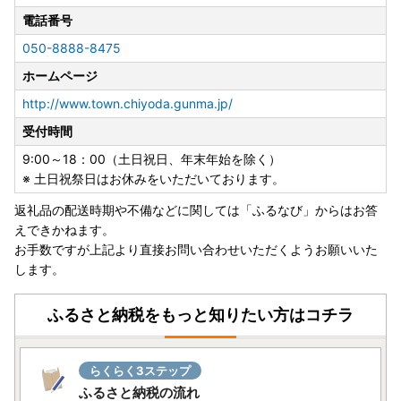
■寄付の申込について
電話番号
・寄附者様のご都合による寄附申込のキャンセルや返礼品の
050-8888-8475
変更等は出来ませんのであらかじめご了承ください。
ホームページ
・配送先や名義変更があった場合は、至急お問合せ先までご
連絡いただけますようお願いいたします。
http://www.town.chiyoda.gunma.jp/
※保管期限切れ等で受け取れなかった場合の再送等は行えま
受付時間
せん。
9:00～18：00（土日祝日、年末年始を除く）
■ヤマト運輸(株)の荷物転送サービス有料化のお知らせ
※ 土日祝祭日はお休みをいただいております。
・引越し等により転送となり生じた配送料は、転送先の受取
返礼品の配送時期や不備などに関しては「ふるなび」からはお答
人様のご負担となります。（転送料は配送業者へご確認くだ
えできかねます。
さい）※贈答用としてお送りする場合も同様となります
お手数ですが上記より直接お問い合わせいただくようお願いいた
します。
ふるさと納税をもっと知りたい方はコチラ
らくらく3ステップ
ふるさと納税の流れ