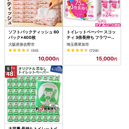
ソフトパックティッシュ 60
トイレットペーパー スコッ
パック×400枚
ティ 3倍長持ち フラワーパ
ック 4ロール×6P
大阪府泉佐野市
埼玉県草加市
(50)
(728)
10,000
15,000
大容量 長持ちトイレットペ