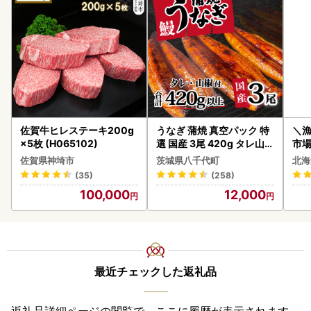
佐賀牛ヒレステーキ200g
うなぎ 蒲焼 真空パック 特
＼
×5枚 (H065102)
選 国産 3尾 420g タレ山椒
市場
付き うな重 ひつまぶし 訳
貝柱
佐賀県神埼市
茨城県八千代町
北海
あり 茨城 ウナギ 鰻 個包装
(35)
(258)
人気 美味しい 小分け 八千
100,000
12,000
代町
最近チェックした返礼品