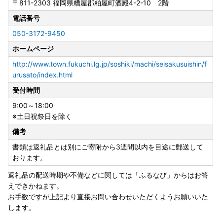
〒811-2303
福岡県糟屋郡粕屋町酒殿4-2-10 2階
号）となりますのでご注意くださいませ。
電話番号
★【重要】福智町ワンストップ特例申請受付済通知のお知ら
050-3172-9450
せ★
ホームページ
いつも福智町を応援していただき、誠にありがとうございま
す。
http://www.town.fukuchi.lg.jp/soshiki/machi/seisakusuishin/f
受付済通知につきましては、ご登録いただいたメールアドレ
urusato/index.html
ス宛にお送りさせていただいております。
受付時間
アドレスが未登録、送信出来なかった方には別途封書にてお
9:00～18:00
送りさせていただきます。
※土日祝祭日を除く
※ドメイン設定により、メールが受信できない状態になって
いる可能性がありますので、設定をご確認ください。
備考
申請書の紛失、不明点その他お問い合わせはふるさと納税ま
書類は返礼品とは別にご寄附から3週間以内を目途に郵送して
ごころ窓口までお願いいたします。
おります。
また、ワンストップ特例申請書の提出先は以下のとおりとな
返礼品の配送時期や不備などに関しては「ふるなび」からはお答
ります。
えできかねます。
お手数ですが上記より直接お問い合わせいただくようお願いいた
【ワンストップ特例申請書提出先】
します。
〒811-2303 福岡県糟屋郡粕屋町酒殿4-2-10 2階 福