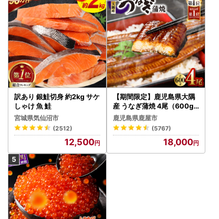
訳あり 銀鮭切身 約2kg サケ
【期間限定】鹿児島県大隅
しゃけ 魚 鮭
産 うなぎ蒲焼 4尾（600g
） KN007-004-04-cp18
宮城県気仙沼市
鹿児島県鹿屋市
うなぎ 鰻 魚 惣菜 総菜
(2512)
(5767)
12,500
18,000