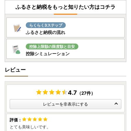
智町ふるさと納税まごころ窓口 宛
ふるさと納税をもっと知りたい方はコチラ
※福智町ではふるさと納税業務を外部委託しています。
らくらく3ステップ
【返礼品は「一時所得」として課税の対象となります】
ふるさと納税の流れ
都道府県・市区町村にふるさと納税し、返礼品を受け取っ
た場合の経済的利益（返礼品の価額）は、一時所得に該当し
控除上限額の限度額と目安
ます。以下の計算式で一時所得が生じる場合は、申告が必要
控除シミュレーション
となります。
※1
返礼品の価額」には、運送料は含まれません。
※2
「一時所得」とは、継続性がなく、労働の対価や商売な
レビュー
どで得た所得ではない所得のことです。
▶
詳細はこちら【国税庁ＨＰ】
4.7
（27件）
≪一時所得の計算式の表≫
レビューを非表示にする
一時所得の金額 ＝ 収入金額
[A]
－ 支出金額
[B]
－ 特別控
除額
[50万円]
[A]
：その年中の一時所得に係る総収入金額（ふるさと納税
の場合は返礼品を受け取った年の価額）
とても美味しいです。