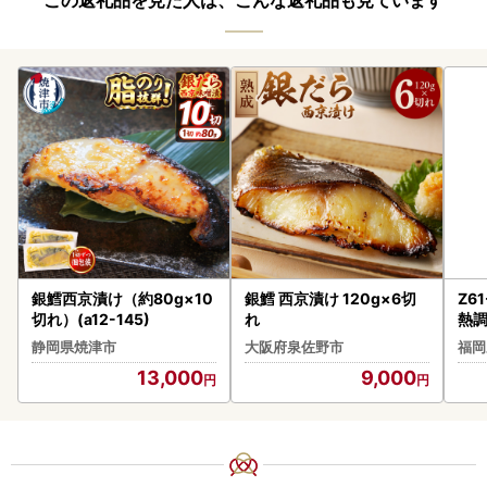
この返礼品を見た人は、こんな返礼品も見ています
銀鱈西京漬け（約80g×10
銀鱈 西京漬け 120g×6切
Z6
切れ）(a12-145)
れ
熱調
け
静岡県焼津市
大阪府泉佐野市
福岡
13,000
9,000