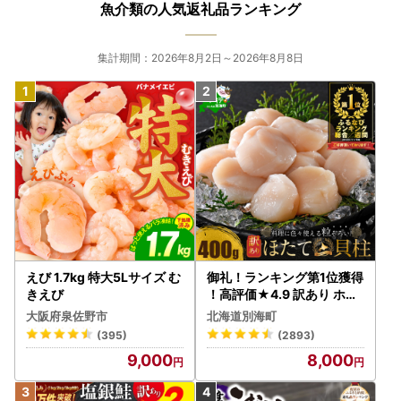
魚介類の人気返礼品ランキング
集計期間：2026年8月2日～2026年8月8日
えび 1.7kg 特大5Lサイズ む
御礼！ランキング第1位獲得
きえび
！高評価★4.9 訳あり ホタ
テ 400g（ほたて 帆立 貝柱
大阪府泉佐野市
北海道別海町
冷凍 ）
(395)
(2893)
9,000
8,000