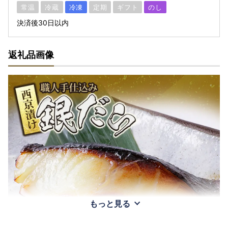
常温
冷蔵
冷凍
定期
ギフト
のし
決済後30日以内
返礼品画像
もっと見る