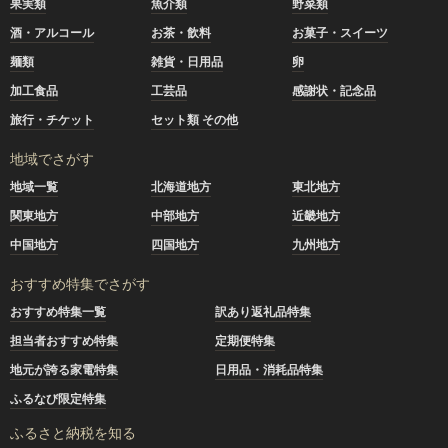
果実類
魚介類
野菜類
酒・アルコール
お茶・飲料
お菓子・スイーツ
麺類
雑貨・日用品
卵
加工食品
工芸品
感謝状・記念品
旅行・チケット
セット類 その他
地域でさがす
地域一覧
北海道地方
東北地方
関東地方
中部地方
近畿地方
中国地方
四国地方
九州地方
おすすめ特集でさがす
おすすめ特集一覧
訳あり返礼品特集
担当者おすすめ特集
定期便特集
地元が誇る家電特集
日用品・消耗品特集
ふるなび限定特集
ふるさと納税を知る