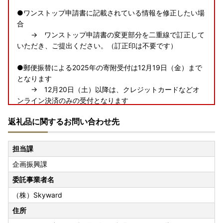
●ワンストップ申請書に記載されている情報を修正したい場
合
→ ワンストップ申請書の変更部分を二重線で訂正して
いただき、ご提出ください。（訂正印は不要です）
●郵便振替による2025年の寄附受付は12月19日（金）まで
となります
→ 12月20日（土）以降は、クレジットカードなどオ
ンライン決済のみの受付となります
返礼品に関するお問い合わせ先
●福智町ふるさと納税に関するお問い合わせ先は、下記のと
おりになります。お掛け間違えのないようにご連絡ください
ませ。
担当課
企画振興課
福智町ふるさと納税まごころ窓口
TEL：050-3172-9450 （受付時間 9：00～17：30）
委託事業者名
FAX：092-410-8432
（株）Skyward
※福智町では、ふるさと納税業務を外部委託しております。
住所
※0947-22-0555は、福智町役場総務課の電話番号（代表番