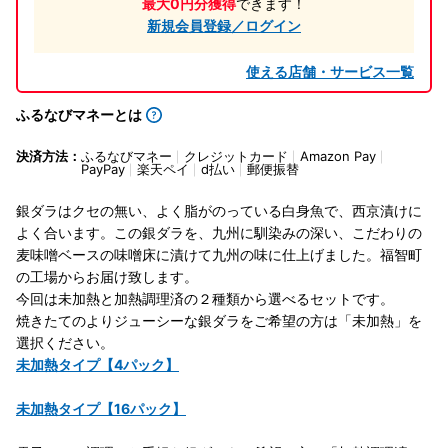
最大0円分獲得
できます！
新規会員登録／ログイン
使える店舗・サービス一覧
ふるなびマネーとは
決済方法：
ふるなびマネー
クレジットカード
Amazon Pay
PayPay
楽天ペイ
d払い
郵便振替
銀ダラはクセの無い、よく脂がのっている白身魚で、西京漬けに
よく合います。この銀ダラを、九州に馴染みの深い、こだわりの
麦味噌ベースの味噌床に漬けて九州の味に仕上げました。福智町
の工場からお届け致します。
今回は未加熱と加熱調理済の２種類から選べるセットです。
焼きたてのよりジューシーな銀ダラをご希望の方は「未加熱」を
選択ください。
未加熱タイプ【4パック】
未加熱タイプ【16パック】