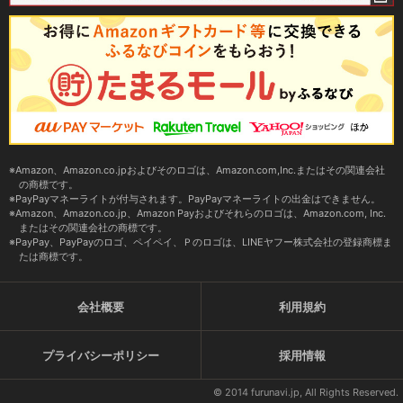
Amazon、Amazon.co.jpおよびそのロゴは、Amazon.com,Inc.またはその関連会社
の商標です。
PayPayマネーライトが付与されます。PayPayマネーライトの出金はできません。
Amazon、Amazon.co.jp、Amazon Payおよびそれらのロゴは、Amazon.com, Inc.
またはその関連会社の商標です。
PayPay、PayPayのロゴ、ペイペイ、Ｐのロゴは、LINEヤフー株式会社の登録商標ま
たは商標です。
会社概要
利用規約
プライバシーポリシー
採用情報
© 2014 furunavi.jp, All Rights Reserved.