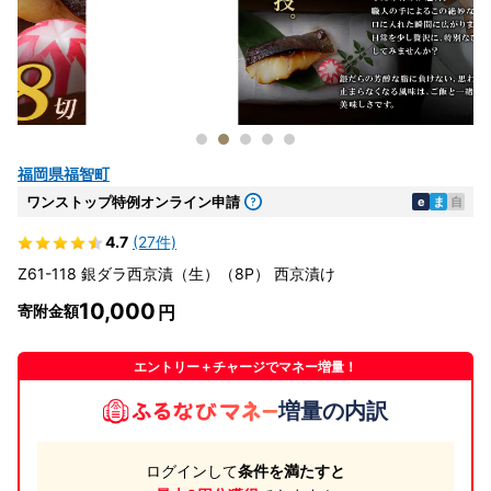
福岡県福智町
ワンストップ特例オンライン申請
e
ま
自
4.7
(27件)
Z61-118 銀ダラ西京漬（生）（8P） 西京漬け
10,000
寄附金額
エントリー＋チャージでマネー増量！
増量の内訳
ログインして
条件を満たすと