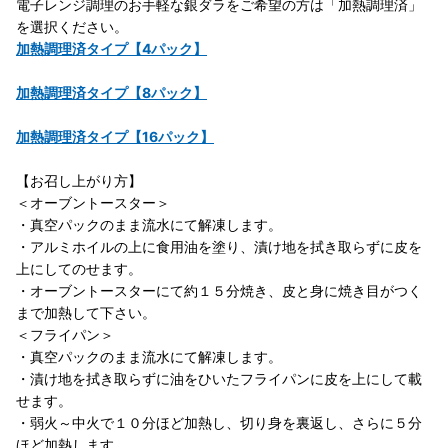
電子レンジ調理のお手軽な銀ダラをご希望の方は「加熱調理済」
を選択ください。
加熱調理済タイプ【4パック】
加熱調理済タイプ【8パック】
加熱調理済タイプ【16パック】
【お召し上がり方】
＜オーブントースター＞
・真空パックのまま流水にて解凍します。
・アルミホイルの上に食用油を塗り、漬け地を拭き取らずに皮を
上にしてのせます。
・オーブントースターにて約１５分焼き、皮と身に焼き目がつく
まで加熱して下さい。
＜フライパン＞
・真空パックのまま流水にて解凍します。
・漬け地を拭き取らずに油をひいたフライパンに皮を上にして載
せます。
・弱火～中火で１０分ほど加熱し、切り身を裏返し、さらに５分
ほど加熱します。