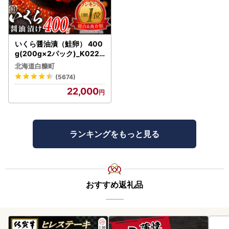
いくら醤油漬（鮭卵） 400
g(200g×2パック)_K022-
1676
北海道白糠町
(5674)
22,000
ランキングをもっと見る
おすすめ返礼品