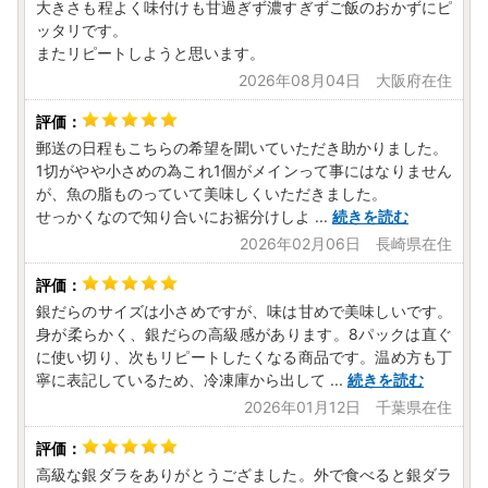
[B]
：その収入を得るために支出した金額の合計額（寄附金
大きさも程よく味付けも甘過ぎず濃すぎずご飯のおかずにピ
として支出した金額は含まれません。）
ッタリです。
[特別控除額]：[A]－[B]と50万円のいずれか少ない金額
またリピートしようと思います。
※
計算式で算出された一時所得の金額の2分の1が、その年の
2026年08月04日 大阪府在住
総所得金額に算入されます。
【ふるさと納税の“詐欺サイト”にご注意ください！】
郵送の日程もこちらの希望を聞いていただき助かりました。
自治体のふるさと納税サイトの画像や返礼品名をコピー
1切がやや小さめの為これ1個がメインって事にはなりません
が、魚の脂ものっていて美味しくいただきました。
し、入金させようとする悪質な詐欺サイトが確認されていま
せっかくなので知り合いにお裾分けしよ
...
続きを読む
す。
詐欺サイトに共通する点を以下にまとめていますので、ふ
2026年02月06日 長崎県在住
るさと納税詐欺の被害にあわないようご注意ください。
※1
運営会社の住所、電話番号及びメールアドレスがない。
銀だらのサイズは小さめですが、味は甘めで美味しいです。
※2
メールアドレスがフリーメールとなっている。
身が柔らかく、銀だらの高級感があります。8パックは直ぐ
※3
支払方法が口座振込しかない、または口座名義人と販売
に使い切り、次もリピートしたくなる商品です。温め方も丁
事業者が異なる。
寧に表記しているため、冷凍庫から出して
...
続きを読む
※4
正規の価格からの値引き率が高く、特別価格を宣伝文句
2026年01月12日 千葉県在住
にしている。
（ふるさと納税に値引きはありません）
高級な銀ダラをありがとうござました。外で食べると銀ダラ