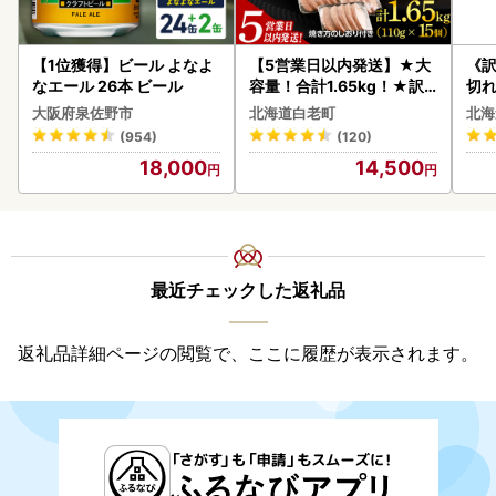
【1位獲得】ビール よなよ
【5営業日以内発送】★大
《
なエール 26本 ビール
容量！合計1.65kg！★訳
切れ
あり・牛の里ビーフハンバ
0g 
大阪府泉佐野市
北海道白老町
北海
ーグ(110ｇ5枚入）×3 AG
(954)
(120)
058
18,000
14,500
最近チェックした返礼品
返礼品詳細ページの閲覧で、ここに履歴が表示されます。