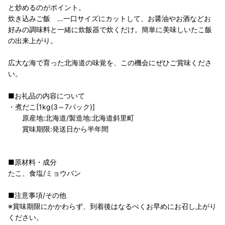
と炒めるのがポイント。
炊き込みご飯 …一口サイズにカットして、お醤油やお酒などお
好みの調味料と一緒に炊飯器で炊くだけ。簡単に美味しいたこ飯
の出来上がり。
広大な海で育った北海道の味覚を、この機会にぜひご賞味くださ
い。
■お礼品の内容について
・煮だこ[1kg(3～7パック)]
原産地:北海道/製造地:北海道斜里町
賞味期限:発送日から半年間
■原材料・成分
たこ、食塩/ミョウバン
■注意事項/その他
※賞味期限にかかわらず、到着後はなるべくお早めにお召し上がり
ください。