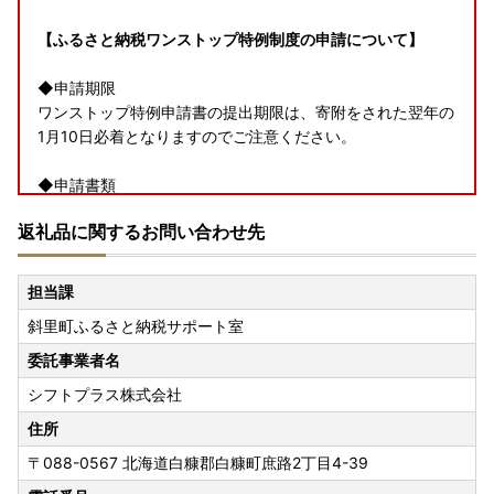
【ふるさと納税ワンストップ特例制度の申請について】
◆申請期限
ワンストップ特例申請書の提出期限は、寄附をされた翌年の
1月10日必着となりますのでご注意ください。
◆申請書類
【ワンストップ特例申請書ダウンロードURL】
返礼品に関するお問い合わせ先
https://www.soumu.go.jp/main_content/000397109.pdf
上記URLに、添付書類についてご紹介しておりますのでご確
認ください。
担当課
(外部サイトへ遷移します。個人情報の保護は遷移先サイト
斜里町ふるさと納税サポート室
の方針に従います。)
委託事業者名
添付書類の不備等がないよう提出前によくご確認の上、送付
シフトプラス株式会社
をお願いします。
住所
★オンラインでのワンストップ特例申請も可能です。
〒088-0567
北海道白糠郡白糠町庶路2丁目4-39
【ふるまど】ワンストップ特例制度の手続きをスマホででき