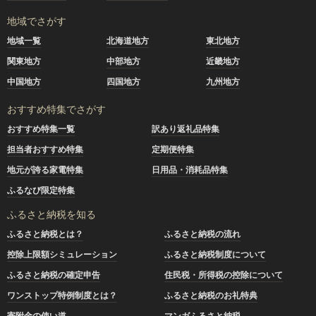
地域でさがす
地域一覧
北海道地方
東北地方
関東地方
中部地方
近畿地方
中国地方
四国地方
九州地方
おすすめ特集でさがす
おすすめ特集一覧
訳あり返礼品特集
担当者おすすめ特集
定期便特集
地元が誇る家電特集
日用品・消耗品特集
ふるなび限定特集
ふるさと納税を知る
ふるさと納税とは？
ふるさと納税の流れ
控除上限額シミュレーション
ふるさと納税制度について
ふるさと納税の確定申告
住民税・所得税の控除について
ワンストップ特例制度とは？
ふるさと納税のお礼特典
寄附金の使い道
マンガふるさと納税