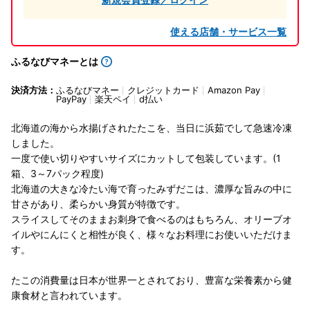
使える店舗・サービス一覧
ふるなびマネーとは
決済方法：
ふるなびマネー
クレジットカード
Amazon Pay
PayPay
楽天ペイ
d払い
北海道の海から水揚げされたたこを、当日に浜茹でして急速冷凍
しました。
一度で使い切りやすいサイズにカットして包装しています。(1
箱、3～7パック程度)
北海道の大きな冷たい海で育ったみずだこは、濃厚な旨みの中に
甘さがあり、柔らかい身質が特徴です。
スライスしてそのままお刺身で食べるのはもちろん、オリーブオ
イルやにんにくと相性が良く、様々なお料理にお使いいただけま
す。
たこの消費量は日本が世界一とされており、豊富な栄養素から健
康食材と言われています。