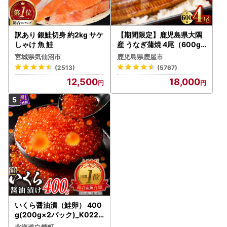
訳あり 銀鮭切身 約2kg サケ
【期間限定】鹿児島県大隅
しゃけ 魚 鮭
産 うなぎ蒲焼 4尾（600g
） KN007-004-04-cp18
宮城県気仙沼市
鹿児島県鹿屋市
うなぎ 鰻 魚 惣菜 総菜
(2513)
(5767)
12,500
18,000
いくら醤油漬（鮭卵） 400
g(200g×2パック)_K022-
1676