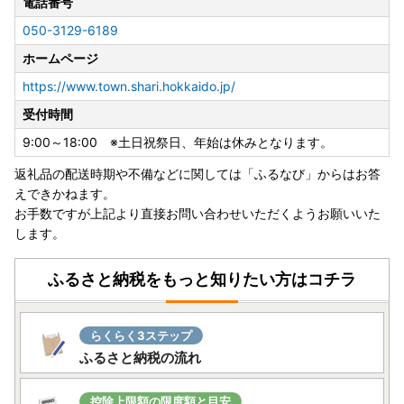
電話番号
るサービス
https://furumado.jp/
050-3129-6189
上記URLに、電子申請についてご紹介しておりますのでご確
ホームページ
認ください。
(外部サイトへ遷移します。個人情報の保護は遷移先サイト
https://www.town.shari.hokkaido.jp/
の方針に従います。)
受付時間
9:00～18:00 ※土日祝祭日、年始は休みとなります。
◆送付先
〒088-0567
返礼品の配送時期や不備などに関しては「ふるなび」からはお答
北海道白糠郡白糠町庶路2丁目4-39
えできかねます。
斜里町ふるさと納税サポート室
お手数ですが上記より直接お問い合わせいただくようお願いいた
します。
ふるさと納税をもっと知りたい方はコチラ
らくらく3ステップ
ふるさと納税の流れ
控除上限額の限度額と目安