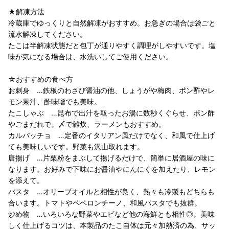
★解凍方法
冷蔵庫でゆっくりと自然解凍がおすすめ。お急ぎの場合は袋ごと
流水解凍してください。
たこは半解凍状態だと包丁が通りやすく調理がしやすいです。塩
味が気になる場合は、水洗いしてご使用ください。
☆おすすめの食べ方
お刺身 …鉄板のわさび醤油の他、しょうがや梅肉、ポン酢やレ
モン果汁、酢味噌でも美味。
たこしゃぶ …昆布で出汁を取ったお湯に数秒くぐらせ、ポン酢
やごまだれで。〆で雑炊、ラーメンもおすすめ。
カルパッチョ …定番のイタリアン風だけでなく、和風で仕上げ
ても美味しいです。野菜も沢山取れます。
唐揚げ …片栗粉をまぶして揚げるだけで、簡単に居酒屋の味に
なります。お好みで下味にお醤油やにんにくを加えたり、レモン
を添えて。
パスタ …オリーブオイルと相性が良く、熱々も冷製もどちらも
合います。トマトやペペロンチーノ、和風パスタでも抜群。
炒め物 …いろいろな野菜やエビなど他の海鮮とも相性◎。美味
しく仕上げるコツは、本製品のたこ自体は元々加熱済の為、サッ