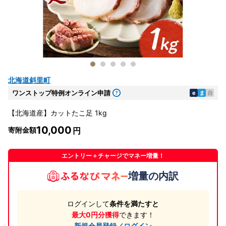
北海道斜里町
ワンストップ特例オンライン申請
e
ま
自
【北海道産】カットたこ足 1kg
10,000
寄附金額
エントリー＋チャージでマネー増量！
増量の内訳
ログインして
条件を満たすと
最大0円分獲得
できます！
新規会員登録／ログイン