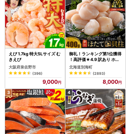
えび 1.7kg 特大5Lサイズ む
御礼！ランキング第1位獲得
きえび
！高評価★4.9 訳あり ホタ
テ 400g（ほたて 帆立 貝柱
大阪府泉佐野市
北海道別海町
冷凍 ）
(396)
(2893)
9,000
8,000