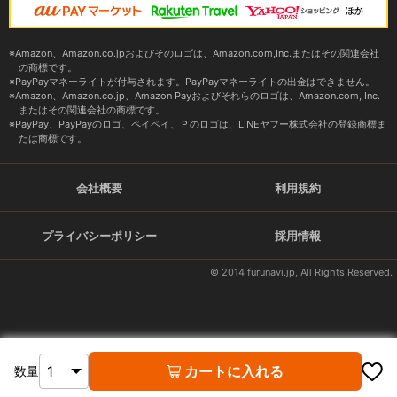
Amazon、Amazon.co.jpおよびそのロゴは、Amazon.com,Inc.またはその関連会社
の商標です。
PayPayマネーライトが付与されます。PayPayマネーライトの出金はできません。
Amazon、Amazon.co.jp、Amazon Payおよびそれらのロゴは、Amazon.com, Inc.
またはその関連会社の商標です。
PayPay、PayPayのロゴ、ペイペイ、Ｐのロゴは、LINEヤフー株式会社の登録商標ま
たは商標です。
会社概要
利用規約
プライバシーポリシー
採用情報
© 2014 furunavi.jp, All Rights Reserved.
カートに入れる
数量