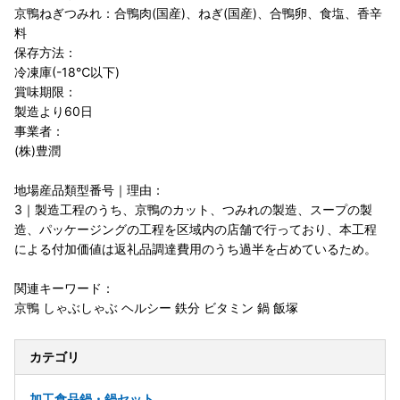
京鴨ねぎつみれ：合鴨肉(国産)、ねぎ(国産)、合鴨卵、食塩、香辛
料
保存方法：
冷凍庫(-18℃以下)
賞味期限：
製造より60日
事業者：
(株)豊潤
地場産品類型番号｜理由：
3｜製造工程のうち、京鴨のカット、つみれの製造、スープの製
造、パッケージングの工程を区域内の店舗で行っており、本工程
による付加価値は返礼品調達費用のうち過半を占めているため。
関連キーワード：
京鴨 しゃぶしゃぶ ヘルシー 鉄分 ビタミン 鍋 飯塚
カテゴリ
加工食品
鍋・鍋セット