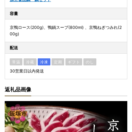
容量
京鴨ロース(200g)、鴨鍋スープ(800ml) 、京鴨ねぎつみれ(2
00g)
配送
常温
冷蔵
冷凍
定期
ギフト
のし
30営業日以内発送
返礼品画像