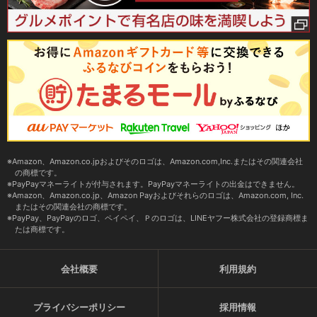
Amazon、Amazon.co.jpおよびそのロゴは、Amazon.com,Inc.またはその関連会社
の商標です。
PayPayマネーライトが付与されます。PayPayマネーライトの出金はできません。
Amazon、Amazon.co.jp、Amazon Payおよびそれらのロゴは、Amazon.com, Inc.
またはその関連会社の商標です。
PayPay、PayPayのロゴ、ペイペイ、Ｐのロゴは、LINEヤフー株式会社の登録商標ま
たは商標です。
会社概要
利用規約
プライバシーポリシー
採用情報