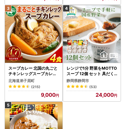
スープカレー 北国の丸ごと
レンジで1分 野菜をMOTTO
チキンレッグスープカレー
スープ 12個 セット 具だく
4個 3739
さんスープ 朝食 惣菜 国産
北海道弟子屈町
静岡県静岡市
野菜 常温保存
(215)
(53)
9,000
24,000