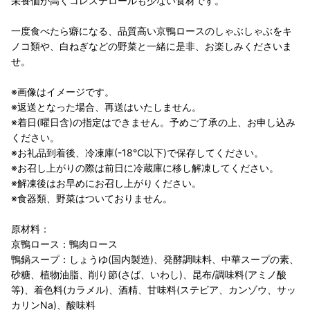
栄養価が高くコレステロールも少ない食材です。
一度食べたら癖になる、品質高い京鴨ロースのしゃぶしゃぶをキ
ノコ類や、白ねぎなどの野菜と一緒に是非、お楽しみくださいま
せ。
※画像はイメージです。
※返送となった場合、再送はいたしません。
※着日(曜日含)の指定はできません。予めご了承の上、お申し込み
ください。
※お礼品到着後、冷凍庫(-18℃以下)で保存してください。
※お召し上がりの際は前日に冷蔵庫に移し解凍してください。
※解凍後はお早めにお召し上がりください。
※食器類、野菜はついておりません。
原材料：
京鴨ロース：鴨肉ロース
鴨鍋スープ：しょうゆ(国内製造)、発酵調味料、中華スープの素、
砂糖、植物油脂、削り節(さば、いわし)、昆布/調味料(アミノ酸
等)、着色料(カラメル)、酒精、甘味料(ステビア、カンゾウ、サッ
カリンNa)、酸味料