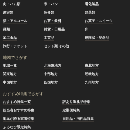
肉・ハム類
米・パン
電化製品
果実類
魚介類
野菜類
酒・アルコール
お茶・飲料
お菓子・スイーツ
麺類
雑貨・日用品
卵
加工食品
工芸品
感謝状・記念品
旅行・チケット
セット類 その他
地域でさがす
地域一覧
北海道地方
東北地方
関東地方
中部地方
近畿地方
中国地方
四国地方
九州地方
おすすめ特集でさがす
おすすめ特集一覧
訳あり返礼品特集
担当者おすすめ特集
定期便特集
地元が誇る家電特集
日用品・消耗品特集
ふるなび限定特集