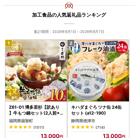
加工食品の人気返礼品ランキング
集計期間：2026年8月1日～2026年8月7日
Z61-01 博多若杉【訳あり
キハダまぐろ ツナ缶 24缶
】牛もつ鍋セット(2人前×5
セット (a12-190)
) 10人前 もつ鍋
福岡県福智町
静岡県焼津市
(1511)
(714)
13,000
13,000