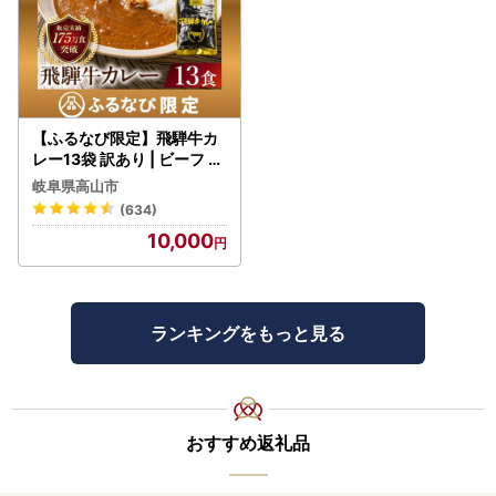
【ふるなび限定】飛騨牛カ
レー13袋 訳あり | ビーフ レ
トルト 訳あり DC006-CP
岐阜県高山市
01 FN-Limited-VO
(634)
10,000
ランキングをもっと見る
おすすめ返礼品