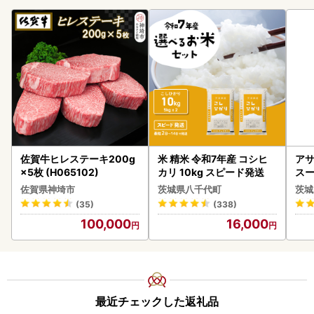
佐賀牛ヒレステーキ200g
米 精米 令和7年産 コシヒ
アサ
×5枚 (H065102)
カリ 10kg スピード発送
スー
8本
佐賀県神埼市
茨城県八千代町
茨城
(35)
(338)
100,000
16,000
最近チェックした返礼品