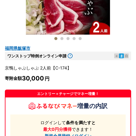
福岡県飯塚市
ワンストップ特例オンライン申請
e
ま
自
京鴨しゃぶしゃぶ 2人前【C-174】
30,000
寄附金額
エントリー＋チャージでマネー増量！
増量の内訳
ログインして
条件を満たすと
最大0円分獲得
できます！
新規会員登録／ログイン