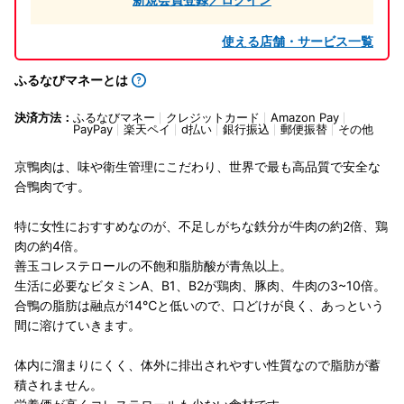
使える店舗・サービス一覧
ふるなびマネーとは
決済方法：
ふるなびマネー
クレジットカード
Amazon Pay
PayPay
楽天ペイ
d払い
銀行振込
郵便振替
その他
京鴨肉は、味や衛生管理にこだわり、世界で最も高品質で安全な
合鴨肉です。
特に女性におすすめなのが、不足しがちな鉄分が牛肉の約2倍、鶏
肉の約4倍。
善玉コレステロールの不飽和脂肪酸が青魚以上。
生活に必要なビタミンA、B1、B2が鶏肉、豚肉、牛肉の3~10倍。
合鴨の脂肪は融点が14℃と低いので、口どけが良く、あっという
間に溶けていきます。
体内に溜まりにくく、体外に排出されやすい性質なので脂肪が蓄
積されません。