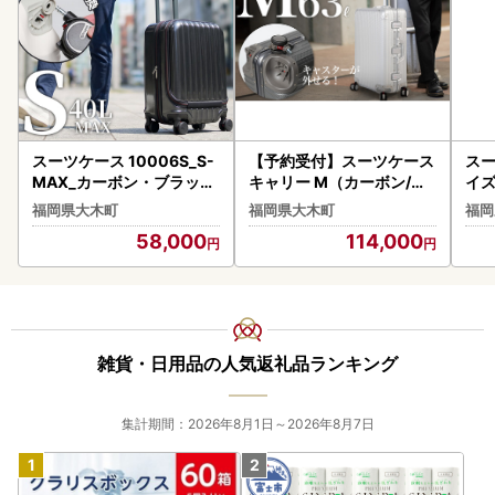
スーツケース 10006S_S-
【予約受付】スーツケース
スー
MAX_カーボン・ブラック
キャリー M（カーボン/シ
イズ
キャリーケース FN-Limite
ルバー） [PROEVO] [300
リック
福岡県大木町
福岡県大木町
福岡
d-PR AY198
02] AY154
1] 
58,000
114,000
雑貨・日用品の人気返礼品ランキング
集計期間：2026年8月1日～2026年8月7日