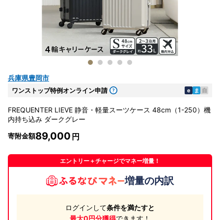
兵庫県豊岡市
ワンストップ特例オンライン申請
e
ま
自
FREQUENTER LIEVE 静音・軽量スーツケース 48cm（1-250）機
内持ち込み ダークグレー
89,000
寄附金額
エントリー＋チャージでマネー増量！
増量の内訳
ログインして
条件を満たすと
最大0円分獲得
できます！