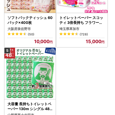
ソフトパックティッシュ 60
トイレットペーパー スコッ
パック×400枚
ティ 3倍長持ち フラワーパ
ック 4ロール×6P
大阪府泉佐野市
埼玉県草加市
(50)
(728)
10,000
15,000
大容量 長持ちトイレットペ
ーパー 130m シングル 48R
芯なし 3倍巻 トイレット