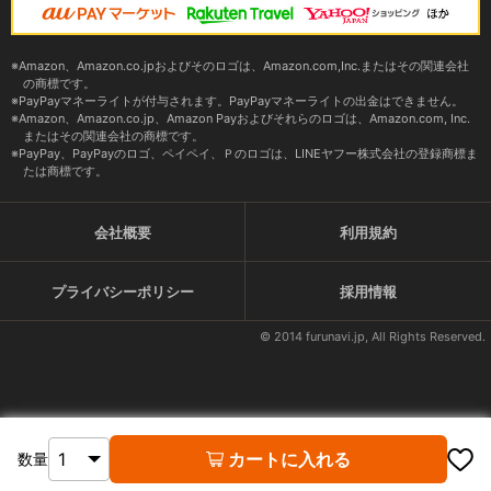
Amazon、Amazon.co.jpおよびそのロゴは、Amazon.com,Inc.またはその関連会社
の商標です。
PayPayマネーライトが付与されます。PayPayマネーライトの出金はできません。
Amazon、Amazon.co.jp、Amazon Payおよびそれらのロゴは、Amazon.com, Inc.
またはその関連会社の商標です。
PayPay、PayPayのロゴ、ペイペイ、Ｐのロゴは、LINEヤフー株式会社の登録商標ま
たは商標です。
会社概要
利用規約
プライバシーポリシー
採用情報
© 2014 furunavi.jp, All Rights Reserved.
カートに入れる
数量