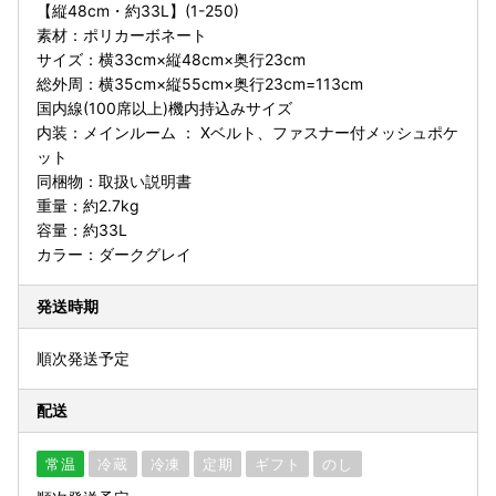
【縦48cm・約33L】(1-250)
素材：ポリカーボネート
サイズ：横33cm×縦48cm×奥行23cm
総外周：横35cm×縦55cm×奥行23cm=113cm
国内線(100席以上)機内持込みサイズ
内装：メインルーム ： Xベルト、ファスナー付メッシュポケ
ット
同梱物：取扱い説明書
重量：約2.7kg
容量：約33L
カラー：ダークグレイ
発送時期
順次発送予定
配送
常温
冷蔵
冷凍
定期
ギフト
のし