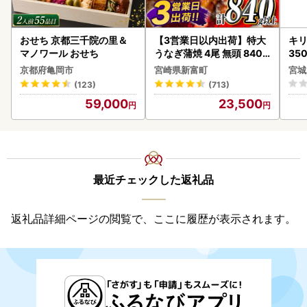
おせち 京都三千院の里＆
【3営業日以内出荷】特大
キリ
マノワール おせち
うなぎ蒲焼 4尾 無頭 840g
35
以上 C388-840-3D
ーハ
京都府亀岡市
宮崎県新富町
宮城
(123)
(713)
59,000
23,500
最近チェックした返礼品
返礼品詳細ページの閲覧で、ここに履歴が表示されます。