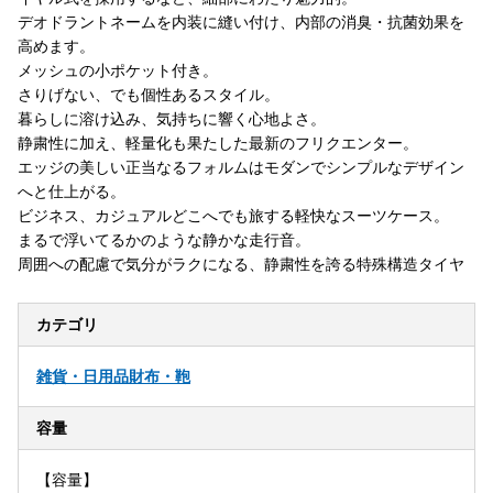
デオドラントネームを内装に縫い付け、内部の消臭・抗菌効果を
高めます。
メッシュの小ポケット付き。
さりげない、でも個性あるスタイル。
暮らしに溶け込み、気持ちに響く心地よさ。
静粛性に加え、軽量化も果たした最新のフリクエンター。
エッジの美しい正当なるフォルムはモダンでシンプルなデザイン
へと仕上がる。
ビジネス、カジュアルどこへでも旅する軽快なスーツケース。
まるで浮いてるかのような静かな走行音。
周囲への配慮で気分がラクになる、静粛性を誇る特殊構造タイヤ
カテゴリ
雑貨・日用品
財布・鞄
容量
【容量】