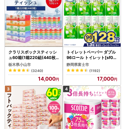
クラリスボックスティッシ
トイレットペーパー ダブル
ュ60箱(1箱220組(440枚))
96ロール トイレット[sf00
(5個入り×12セット)【配送
1-012]
栃木県小山市
静岡県富士市
不可地域：離島・沖縄県】
(3240)
(1192)
【1256759】
14,000
17,000