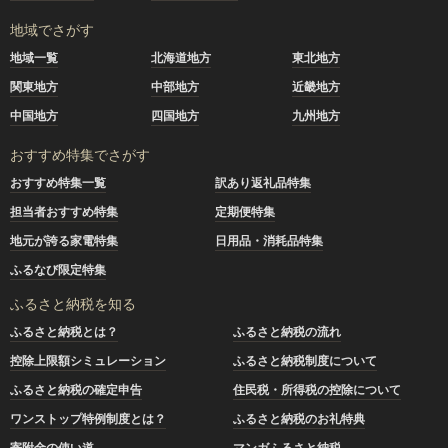
地域でさがす
地域一覧
北海道地方
東北地方
関東地方
中部地方
近畿地方
中国地方
四国地方
九州地方
おすすめ特集でさがす
おすすめ特集一覧
訳あり返礼品特集
担当者おすすめ特集
定期便特集
地元が誇る家電特集
日用品・消耗品特集
ふるなび限定特集
ふるさと納税を知る
ふるさと納税とは？
ふるさと納税の流れ
控除上限額シミュレーション
ふるさと納税制度について
ふるさと納税の確定申告
住民税・所得税の控除について
ワンストップ特例制度とは？
ふるさと納税のお礼特典
寄附金の使い道
マンガふるさと納税