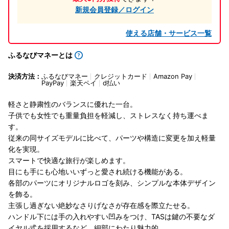
新規会員登録／ログイン
使える店舗・サービス一覧
ふるなびマネーとは
決済方法：
ふるなびマネー
クレジットカード
Amazon Pay
PayPay
楽天ペイ
d払い
軽さと静粛性のバランスに優れた一台。
子供でも女性でも重量負担を軽減し、ストレスなく持ち運べま
す。
従来の同サイズモデルに比べて、パーツや構造に変更を加え軽量
化を実現。
スマートで快適な旅行が楽しめます。
目にも手にも心地いいずっと愛され続ける機能がある。
各部のパーツにオリジナルロゴを刻み、シンプルな本体デザイン
を飾る。
主張し過ぎない絶妙なさりげなさが存在感を際立たせる。
ハンドル下には手の入れやすい凹みをつけ、TASは鍵の不要なダ
イヤル式を採用するなど、細部にわたり魅力的。