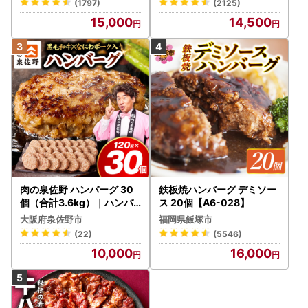
(1797)
(2125)
15,000
14,500
肉の泉佐野 ハンバーグ 30
鉄板焼ハンバーグ デミソー
個（合計3.6kg）｜ハンバ
ス 20個【A6-028】
ーグ 訳あり 黒毛和牛×なに
大阪府泉佐野市
福岡県飯塚市
わポーク
(22)
(5546)
10,000
16,000