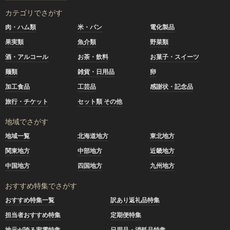
カテゴリでさがす
肉・ハム類
米・パン
電化製品
果実類
魚介類
野菜類
酒・アルコール
お茶・飲料
お菓子・スイーツ
麺類
雑貨・日用品
卵
加工食品
工芸品
感謝状・記念品
旅行・チケット
セット類 その他
地域でさがす
地域一覧
北海道地方
東北地方
関東地方
中部地方
近畿地方
中国地方
四国地方
九州地方
おすすめ特集でさがす
おすすめ特集一覧
訳あり返礼品特集
担当者おすすめ特集
定期便特集
地元が誇る家電特集
日用品・消耗品特集