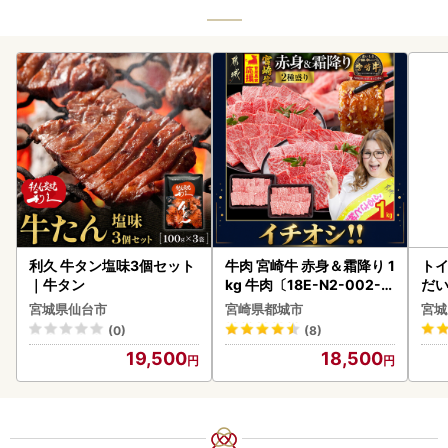
利久 牛タン塩味3個セット
牛肉 宮崎牛 赤身＆霜降り 1
ト
｜牛タン
kg 牛肉〔18E-N2-002-1
だ
kg-S4A6-CF〕
6ロ
宮城県仙台市
宮崎県都城市
宮城
(0)
(8)
19,500
18,500