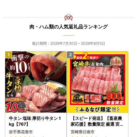
肉・ハム類の人気返礼品ランキング
集計期間：2026年7月30日～2026年8月5日
牛タン 塩味 厚切り牛タン 1
【スピード発送】【畜産農
kg【767】
家応援】数量限定 厳選 宮崎
牛 赤身 焼肉 計800g FN-Li
岩手県花巻市
宮崎県日南市
mited-PR_BDV5-26-2W