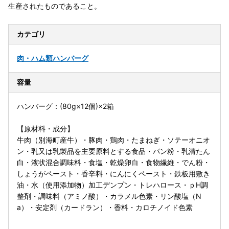
生産されたものであること。
カテゴリ
肉・ハム類
ハンバーグ
容量
ハンバーグ：(80g×12個)×2箱
【原材料・成分】
牛肉（別海町産牛）・豚肉・鶏肉・たまねぎ・ソテーオニオ
ン・乳又は乳製品を主要原料とする食品・パン粉・乳清たん
白・液状混合調味料・食塩・乾燥卵白・食物繊維・でん粉・
しょうがペースト・香辛料・にんにくペースト・鉄板用敷き
油・水（使用添加物）加工デンプン・トレハロース・ｐH調
整剤・調味料（アミノ酸）・カラメル色素・リン酸塩（N
a）・安定剤（カードラン）・香料・カロチノイド色素