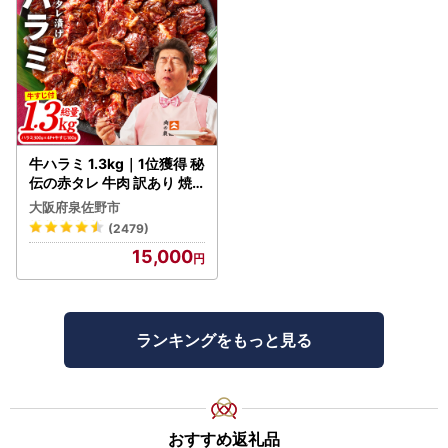
牛ハラミ 1.3kg｜1位獲得 秘
伝の赤タレ 牛肉 訳あり 焼
肉 BBQ
大阪府泉佐野市
(2479)
15,000
ランキングをもっと見る
おすすめ返礼品