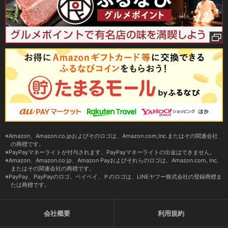
Amazon、Amazon.co.jpおよびそのロゴは、Amazon.com,Inc.またはその関連会社
の商標です。
PayPayマネーライトが付与されます。PayPayマネーライトの出金はできません。
Amazon、Amazon.co.jp、Amazon Payおよびそれらのロゴは、Amazon.com, Inc.
またはその関連会社の商標です。
PayPay、PayPayのロゴ、ペイペイ、Ｐのロゴは、LINEヤフー株式会社の登録商標ま
たは商標です。
会社概要
利用規約