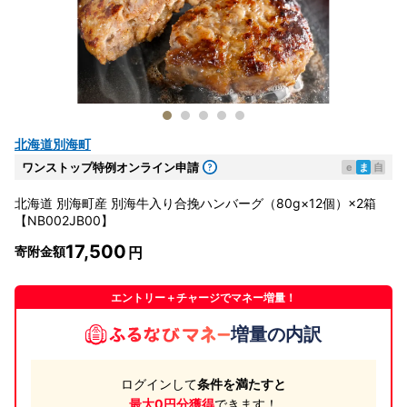
北海道別海町
ワンストップ特例オンライン申請
e
ま
自
北海道 別海町産 別海牛入り合挽ハンバーグ（80g×12個）×2箱
【NB002JB00】
17,500
寄附金額
エントリー＋チャージでマネー増量！
増量の内訳
ログインして
条件を満たすと
最大0円分獲得
できます！