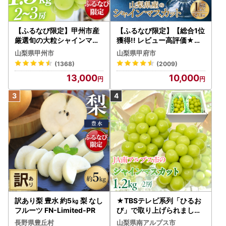
【ふるなび限定】甲州市産
【ふるなび限定】【総合1位
厳選旬の大粒シャインマス
獲得!! レビュー高評価★】
カット 約1.3kg 2～3房【2
〈2026年度配送分〉山梨
山梨県甲州市
山梨県甲府市
026年発送】（MG）B12-
県産 シャインマスカット 2
(1368)
(2009)
472 FN-Limited-VO シャ
～3房（1.0kg以上）シャイ
13,000
10,000
インマスカット フルーツ
ン フルーツ FN-Limited-S
P
訳あり梨 豊水 約5㎏ 梨 なし
★TBSテレビ系列「ひるお
フルーツ FN-Limited-PR
び」で取り上げられました
！★＜2026年発送先行予
長野県豊丘村
山梨県南アルプス市