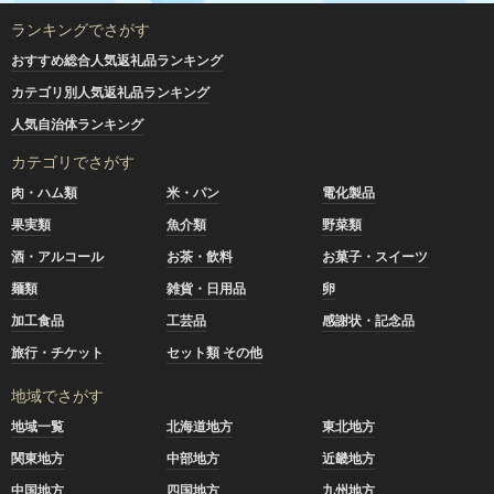
ランキングでさがす
おすすめ総合人気返礼品ランキング
カテゴリ別人気返礼品ランキング
人気自治体ランキング
カテゴリでさがす
肉・ハム類
米・パン
電化製品
果実類
魚介類
野菜類
酒・アルコール
お茶・飲料
お菓子・スイーツ
麺類
雑貨・日用品
卵
加工食品
工芸品
感謝状・記念品
旅行・チケット
セット類 その他
地域でさがす
地域一覧
北海道地方
東北地方
関東地方
中部地方
近畿地方
中国地方
四国地方
九州地方