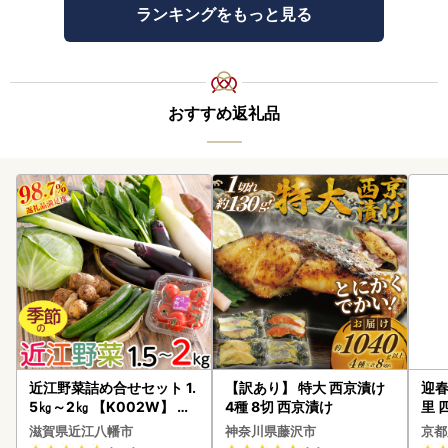
ランキングをもっと見る
おすすめ返礼品
近江野菜詰め合せセット 1.
【訳あり】 特大 西京漬け
迎春
5㎏～2㎏ 【K002W】 野
4種 8切 西京漬け
里 
菜 旬 新鮮
20
滋賀県近江八幡市
神奈川県藤沢市
京都