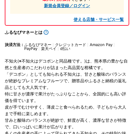
新規会員登録／ログイン
使える店舗・サービス一覧
ふるなびマネーとは
決済方法：
ふるなびマネー
クレジットカード
Amazon Pay
PayPay
楽天ペイ
d払い
不知火(※不知火はデコポンと同品種です。)は、熊本県の豊かな自
然と生産者のこだわりが詰まった高品質な柑橘です。
「デコポン」としても知られる不知火は、甘さと酸味のバランス
が絶妙なプレミアムなフルーツで、贈答品やふるさと納税の返礼
品としても大人気です。
特に甘さが濃厚で果汁がたっぷりなことから、全国的にも高い評
価を得ています。
皮が手でむけやすく、薄皮ごと食べられるため、子どもから大人
まで手軽に楽しめます。
甘みと酸味のバランスが絶妙で、鮮度が高く、濃厚な甘さが特徴
で、口いっぱいに果汁が広がります。
多くの生産者の手によって守られてきた不知火の、その特別な味