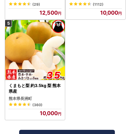
約＞絶品！南アルプス市産
(29)
(1112)
シャインマスカット1.2kg A
12,500
10,000
LPAA003 | 人気 山梨産 高
評価 ランキング おすすめ |
くまもと梨 約3.5kg 梨 熊本
県産
熊本県長洲町
(360)
10,000