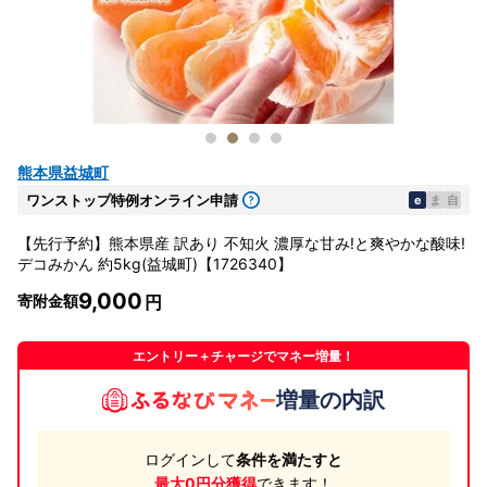
熊本県益城町
ワンストップ特例オンライン申請
e
ま
自
【先行予約】熊本県産 訳あり 不知火 濃厚な甘み!と爽やかな酸味!
デコみかん 約5kg(益城町)【1726340】
9,000
寄附金額
エントリー＋チャージでマネー増量！
増量の内訳
ログインして
条件を満たすと
最大0円分獲得
できます！