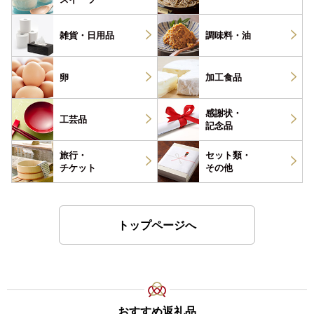
雑貨・
日用品
調味料・
油
卵
加工食品
感謝状・
工芸品
記念品
旅行・
セット類・
チケット
その他
トップページへ
おすすめ返礼品