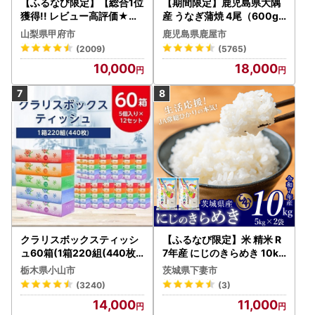
【ふるなび限定】【総合1位
【期間限定】鹿児島県大隅
獲得!! レビュー高評価★】
産 うなぎ蒲焼 4尾（600g
〈2026年度配送分〉山梨
） KN007-004-04-cp18
山梨県甲府市
鹿児島県鹿屋市
県産 シャインマスカット 2
うなぎ 鰻 魚 惣菜 総菜
(2009)
(5765)
～3房（1.0kg以上）シャイ
10,000
18,000
ン フルーツ FN-Limited-S
P
クラリスボックスティッシ
【ふるなび限定】米 精米 R
ュ60箱(1箱220組(440枚))
7年産 にじのきらめき 10kg
(5個入り×12セット)【配送
10月 FN-Limited-PR
栃木県小山市
茨城県下妻市
不可地域：離島・沖縄県】
(3240)
(3)
【1256759】
14,000
11,000