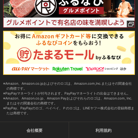
Amazon、Amazon.co.jpおよびそのロゴは、Amazon.com,Inc.またはその関連会社
の商標です。
PayPayマネーライトが付与されます。PayPayマネーライトの出金はできません。
Amazon、Amazon.co.jp、Amazon Payおよびそれらのロゴは、Amazon.com, Inc.
またはその関連会社の商標です。
PayPay、PayPayのロゴ、ペイペイ、Ｐのロゴは、LINEヤフー株式会社の登録商標ま
たは商標です。
会社概要
利用規約