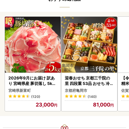
2026年9月にお届け 訳あ
迎春おせち 京都三千院の
【
り 宮崎県産 豚切落し 5kg
里 四段重 53品 おせち 冷蔵
精米 
C325-2506-2609
2027 先行予約
宮崎県新富町
京都府亀岡市
佐賀
(120)
(140)
23,000
81,000