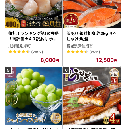
御礼！ランキング第1位獲得
訳あり 銀鮭切身 約2kg サケ
！高評価★4.9 訳あり ホタ
しゃけ 魚 鮭
テ 400g（ほたて 帆立 貝柱
北海道別海町
宮城県気仙沼市
冷凍 ）
(2892)
(2511)
8,000
12,500