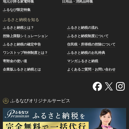
地元が誇る家電特集
日用品・消耗品特集
ふるなび限定特集
ふるさと納税を知る
ふるさと納税とは？
ふるさと納税の流れ
控除上限額シミュレーション
ふるさと納税制度について
ふるさと納税の確定申告
住民税・所得税の控除について
ワンストップ特例制度とは？
ふるさと納税のお礼特典
寄附金の使い道
マンガふるさと納税
企業版ふるさと納税とは
よくあるご質問・お問い合わせ
ふるなびオリジナルサービス