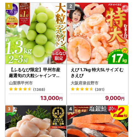
【ふるなび限定】甲州市産
えび 1.7kg 特大5Lサイズ む
厳選旬の大粒シャインマス
きえび
カット 約1.3kg 2～3房【2
山梨県甲州市
大阪府泉佐野市
026年発送】（MG）B12-
(1368)
(391)
472 FN-Limited-VO シャ
13,000
9,000
インマスカット フルーツ