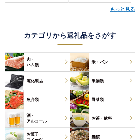
もっと見る
カテゴリから返礼品をさがす
肉・
米・パン
ハム類
電化製品
果物類
魚介類
野菜類
酒・
お茶・
飲料
アルコール
お菓子・
麺類
スイーツ