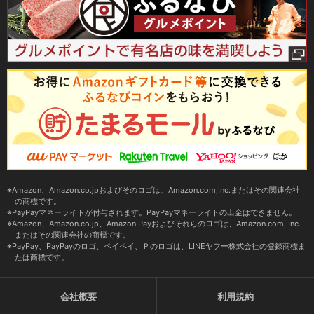
Amazon、Amazon.co.jpおよびそのロゴは、Amazon.com,Inc.またはその関連会社
の商標です。
PayPayマネーライトが付与されます。PayPayマネーライトの出金はできません。
Amazon、Amazon.co.jp、Amazon Payおよびそれらのロゴは、Amazon.com, Inc.
またはその関連会社の商標です。
PayPay、PayPayのロゴ、ペイペイ、Ｐのロゴは、LINEヤフー株式会社の登録商標ま
たは商標です。
会社概要
利用規約