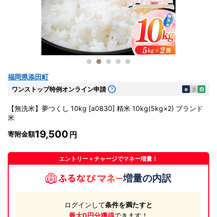
福岡県添田町
ワンストップ特例オンライン申請
e
ま
自
【無洗米】夢つくし 10kg [a0830] 精米 10kg(5kg×2) ブランド
米
19,500
寄附金額
エントリー＋チャージでマネー増量！
増量の内訳
ログインして
条件を満たすと
最大0円分獲得
できます！