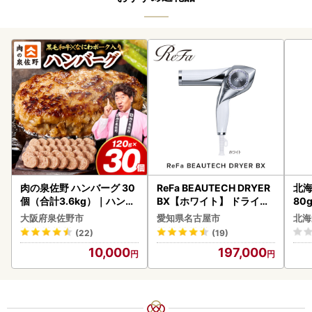
肉の泉佐野 ハンバーグ 30
ReFa BEAUTECH DRYER
北海
個（合計3.6kg）｜ハンバ
BX【ホワイト】 ドライヤ
80
ーグ 訳あり 黒毛和牛×なに
ー 美容 家電 ドライヤー リ
クラ
大阪府泉佐野市
愛知県名古屋市
北海
わポーク
ファ
くら
(22)
(19)
道産
10,000
197,000
23