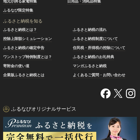
地元が誇る家電特集
日用品・消耗品特集
ふるなび限定特集
ふるさと納税を知る
ふるさと納税とは？
ふるさと納税の流れ
控除上限額シミュレーション
ふるさと納税制度について
ふるさと納税の確定申告
住民税・所得税の控除について
ワンストップ特例制度とは？
ふるさと納税のお礼特典
寄附金の使い道
マンガふるさと納税
企業版ふるさと納税とは
よくあるご質問・お問い合わせ
ふるなびオリジナルサービス