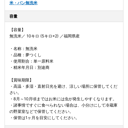
米・パン
無洗米
容量
【容量】
無洗米／ 10キロ (5キロ×2) ／福岡県産
・名称：無洗米
・品種：夢つくし
・使用割合：単一原料米
・精米年月日：別途商
【賞味期限】
・高温・多湿・直射日光を避け、涼しい場所に保管してくだ
さい。
・8月～10月頃まではお米には虫が発生しやすくなります。
・諸事情ですぐに食べられない場合は、小分けにして冷蔵庫
の野菜室などで保管してください。
・保管は1ヶ月を目安にしてください。