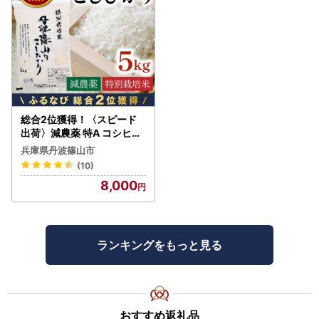
総合2位獲得！〈スピード
出荷〉減農薬 特A コシヒカ
リ 5kg 丹波篠山産 特別栽培
兵庫県丹波篠山市
米 こしひかり
(10)
8,000
ランキングをもっと見る
おすすめ返礼品