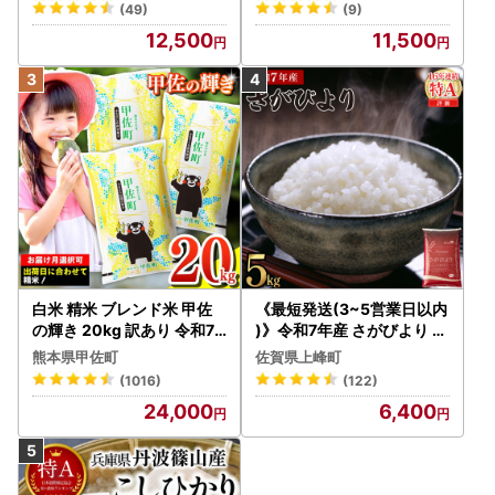
(49)
(9)
12,500
11,500
白米 精米 ブレンド米 甲佐
《最短発送(3~5営業日以内
の輝き 20kg 訳あり 令和7
)》令和7年産 さがびより 佐
年産 【価格改定ZS】
賀県産（精米）5kg
熊本県甲佐町
佐賀県上峰町
(1016)
(122)
24,000
6,400