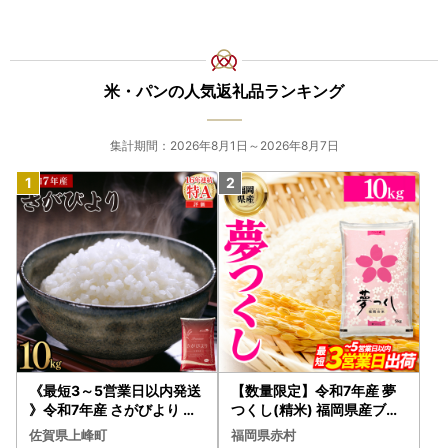
米・パンの人気返礼品ランキング
集計期間：2026年8月1日～2026年8月7日
《最短3～5営業日以内発送
【数量限定】令和7年産 夢
》令和7年産 さがびより 佐
つくし(精米) 福岡県産ブラ
賀県産（精米）10kg
ンド米 10kg (品番:3X11R7)
佐賀県上峰町
福岡県赤村