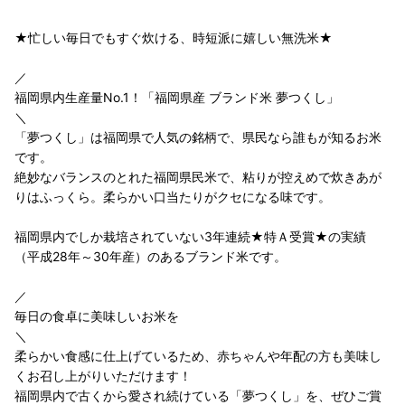
★忙しい毎日でもすぐ炊ける、時短派に嬉しい無洗米★
／
福岡県内生産量No.1！「福岡県産 ブランド米 夢つくし」
＼
「夢つくし」は福岡県で人気の銘柄で、県民なら誰もが知るお米
です。
絶妙なバランスのとれた福岡県民米で、粘りが控えめで炊きあが
りはふっくら。柔らかい口当たりがクセになる味です。
福岡県内でしか栽培されていない3年連続★特Ａ受賞★の実績
（平成28年～30年産）のあるブランド米です。
／
毎日の食卓に美味しいお米を
＼
柔らかい食感に仕上げているため、赤ちゃんや年配の方も美味し
くお召し上がりいただけます！
福岡県内で古くから愛され続けている「夢つくし」を、ぜひご賞