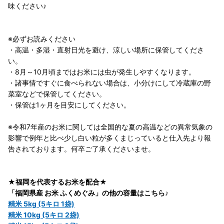
味ください♪
※必ずお読みください
・高温・多湿・直射日光を避け、涼しい場所に保管してくださ
い。
・8月～10月頃まではお米には虫が発生しやすくなります。
・諸事情ですぐに食べられない場合は、小分けにして冷蔵庫の野
菜室などで保管してください。
・保管は1ヶ月を目安にしてください。
※令和7年産のお米に関しては全国的な夏の高温などの異常気象の
影響で例年と比べ少し白い粒が多くまじっていると仕入先より報
告されております。何卒ご了承くださいませ。
★福岡を代表するお米を配合★
「福岡県産 お米 ふくめぐみ」の他の容量はこちら♪
精米 5kg (5キロ 1袋)
精米 10kg (5キロ 2袋)