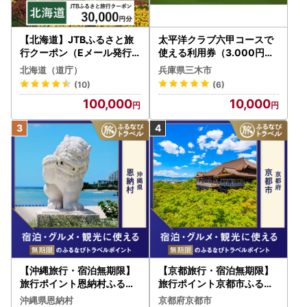
【北海道】JTBふるさと旅
太平洋クラブ六甲コースで
行クーポン（Eメール発行
使える利用券（3.000円分
）30,000円分 旅行 トラベ
）
北海道（道庁）
兵庫県三木市
ル 宿泊 人気 おすすめ JTB
(10)
(6)
W030T
100,000
10,000
【沖縄旅行・宿泊無期限】
【京都旅行・宿泊無期限】
旅行ポイント恩納村ふるな
旅行ポイント京都市ふるな
びトラベルポイント
びトラベルポイント
沖縄県恩納村
京都府京都市