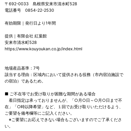
〒692-0033 島根県安来市清水町528
電話番号 0854-22-2530
有効期限｜発行日より1年間
提供｜有限会社 紅葉館
安来市清水町528
https://www.kouyoukan.co.jp/index.html
地場産品基準：7号
該当する理由：区域内において提供される役務（市内宿泊施設で
の宿泊）であるため。
■ ご不在等でお受け取りが困難な期間がある場合
着日指定は承っておりませんが、「○月○日～○月○日まで不
在」「○時以降希望」など、１回でお受け取りいただけるよう、
ご要望を備考欄等にご記入ください。
※ご要望にお応えできない場合もございますのでご了承くださ
い。