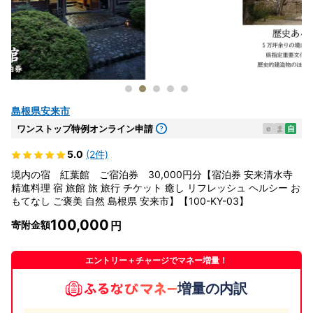
島根県安来市
ワンストップ特例オンライン申請
e
ま
自
5.0
(2件)
境内の宿 紅葉館 ご宿泊券 30,000円分【宿泊券 安来清水寺
精進料理 宿 旅館 旅 旅行 チケット 癒し リフレッシュ ヘルシー お
もてなし ご褒美 自然 島根県 安来市】【100-KY-03】
100,000
寄附金額
エントリー＋チャージでマネー増量！
増量の内訳