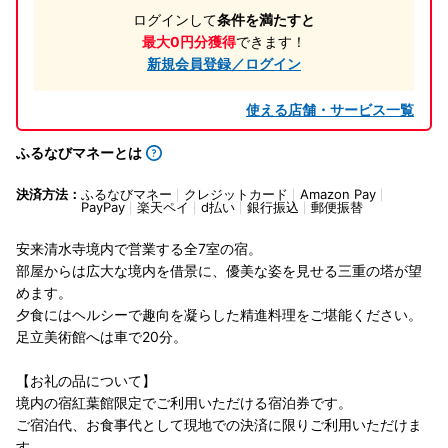
ログインして
条件を満たすと
最大0円分獲得
できます！
新規会員登録／ログイン
使える店舗・サービス一覧
ふるなびマネーとは
決済方法：
ふるなびマネー
クレジットカード
Amazon Pay
PayPay
楽天ペイ
d払い
銀行振込
郵便振替
安来清水寺境内で営業する全7室の宿。
部屋からは広大な境内を借景に、優美な姿を見せる三重の塔が望
めます。
夕食にはヘルシーで趣向を凝らした精進料理をご堪能ください。
足立美術館へは車で20分。
【お礼の品について】
境内の宿紅葉館限定でご利用いただける宿泊券です。
ご宿泊代、お食事代として現地での決済に限りご利用いただけま
す。