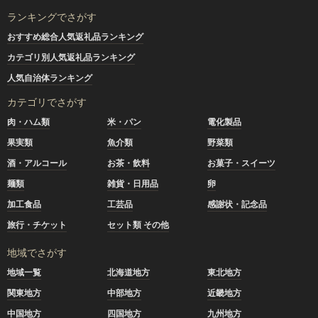
ランキングでさがす
おすすめ総合人気返礼品ランキング
カテゴリ別人気返礼品ランキング
人気自治体ランキング
カテゴリでさがす
肉・ハム類
米・パン
電化製品
果実類
魚介類
野菜類
酒・アルコール
お茶・飲料
お菓子・スイーツ
麺類
雑貨・日用品
卵
加工食品
工芸品
感謝状・記念品
旅行・チケット
セット類 その他
地域でさがす
地域一覧
北海道地方
東北地方
関東地方
中部地方
近畿地方
中国地方
四国地方
九州地方