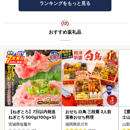
ランキングをもっと見る
おすすめ返礼品
【ねぎとろ】7日以内発送
おせち 白鳥 三段重 3人前
【置
ねぎとろ 500g(100g×5)
迎春おせち料理
士山
BK1
宮城県塩竈市
福岡県田川市
山梨