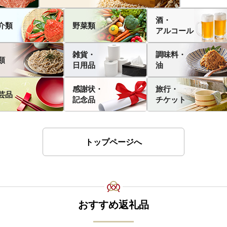
酒・
介類
野菜類
アルコール
雑貨・
調味料・
類
日用品
油
感謝状・
旅行・
芸品
記念品
チケット
トップページへ
おすすめ返礼品