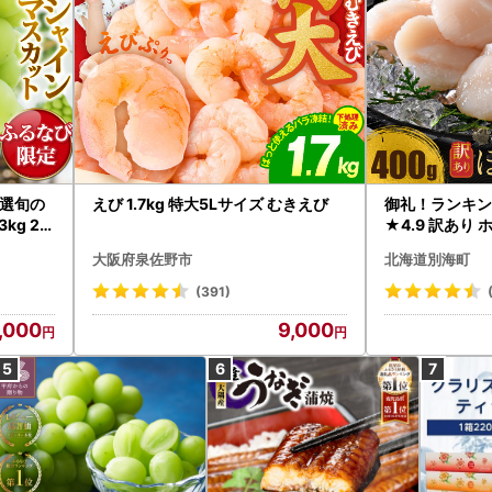
選旬の
えび 1.7kg 特大5Lサイズ むきえび
御礼！ランキン
kg 2
★4.9 訳あり 
B12-
帆立 貝柱 冷凍 
大阪府泉佐野市
北海道別海町
インマス
(391)
,000
9,000