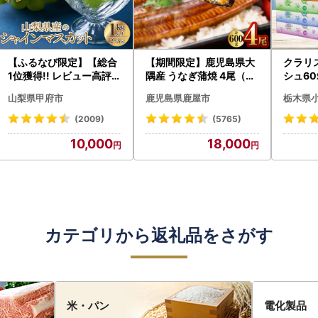
【ふるなび限定】【総合
【期間限定】鹿児島県大
クラリ
1位獲得!! レビュー高評価
隅産 うなぎ蒲焼 4尾（60
シュ60
★】〈2026年度配送分
0g） KN007-004-04-
0枚))
山梨県甲府市
鹿児島県鹿屋市
栃木県
〉山梨県産 シャインマス
cp18 うなぎ 鰻 魚 惣菜 総
ト)【
カット 2～3房（1.0kg以
菜
・沖縄県
(2009)
(5765)
上）シャイン フルーツ F
10,000
18,000
N-Limited-SP
カテゴリから返礼品をさがす
米・パン
電化製品