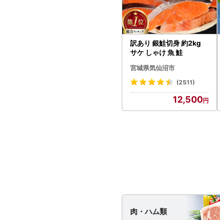
訳あり 銀鮭切身 約2kg
サケ しゃけ 魚 鮭
宮城県気仙沼市
(2511)
12,500
肉・
ハム類