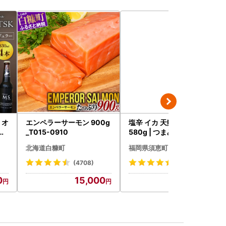
》オ
エンペラーサーモン 900g
塩辛 イカ 天麩羅処ひらお
ト
_T015-0910
580g | つまみ 塩辛
ル
北海道白糠町
福岡県須恵町
ル
中元
(4708)
(12)
祝
0
15,000
12,000
ー
)【