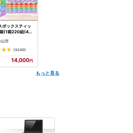
スボックスティッ
箱(1箱220組(44
(5個入り×12セッ
小山市
配送不可地域：離島
】【1256759】
(3240)
14,000
もっと見る