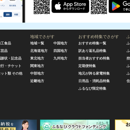
地域でさがす
おすすめ特集でさがす
加工食品
地域一覧
中国地方
おすすめ特集一覧
ふ
工芸品
北海道地方
四国地方
訳あり返礼品特集
ふ
感謝状・記念品
東北地方
九州地方
担当者おすすめ特集
控
旅行・チケット
関東地方
定期便特集
ふ
セット類 その他
中部地方
地元が誇る家電特集
ふ
近畿地方
日用品・消耗品特集
住
ふるなび限定特集