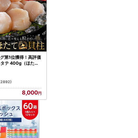
グ第1位獲得！高評価
ホタテ 400g（ほたて
）
(2892)
8,000