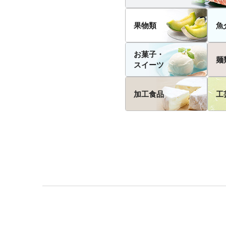
果物類
魚
お菓子・
麺
スイーツ
加工食品
工