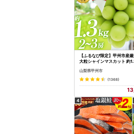
【ふるなび限定】甲州市産厳
大粒シャインマスカット 約1.3
～3房【2026年発送】（MG）
山梨県甲州市
472 FN-Limited-VO シャ
カット フルーツ
(1368)
13