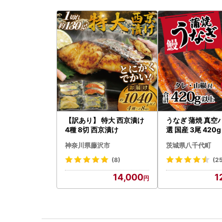
【訳あり】 特大 西京漬け
うなぎ 蒲焼 真空
4種 8切 西京漬け
選 国産 3尾 420
付き うな重 ひつ
神奈川県藤沢市
茨城県八千代町
あり 茨城 ウナギ 
人気 美味しい 小
(8)
(2
代町
14,000
1