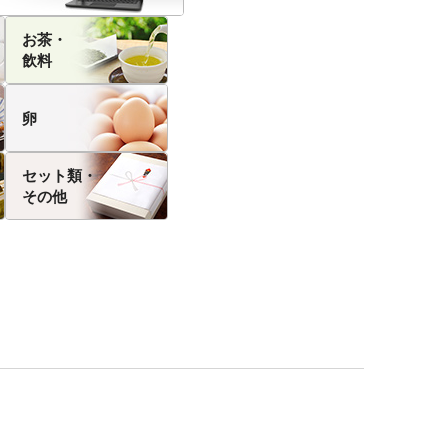
お茶・
飲料
卵
セット類・
その他