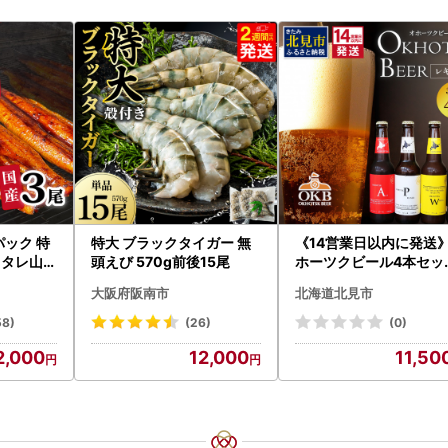
パック 特
特大 ブラックタイガー 無
《14営業日以内に発送
g タレ山椒
頭えび 570g前後15尾
ホーツクビール4本セッ
まぶし 訳
( 飲料 飲み物 お酒 ビー
大阪府阪南市
北海道北見市
鰻 個包装
クラフトビール 瓶ビー
分け 八千
贈答 ギフト 贈り物 お
58)
(26)
(0)
御中元 お歳暮 御歳暮 お
2,000
12,000
11,50
い プレゼント モルトビ
ル 麦芽100% 熨斗 のし 
028-0064】