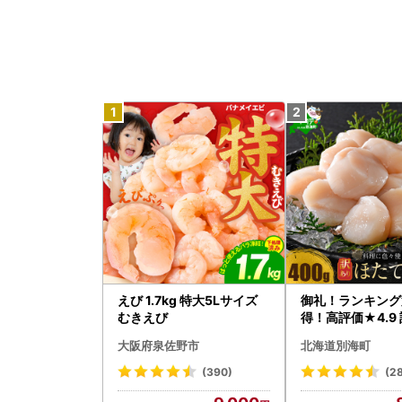
えび 1.7kg 特大5Lサイズ
御礼！ランキング
むきえび
得！高評価★4.9 
タテ 400g（ほ
大阪府泉佐野市
北海道別海町
貝柱 冷凍 ）
(390)
(2