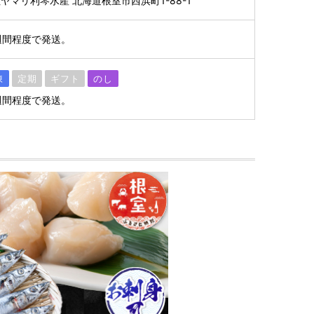
マリ利琴水産 北海道根室市西浜町1-88-1
週間程度で発送。
凍
定期
ギフト
のし
週間程度で発送。