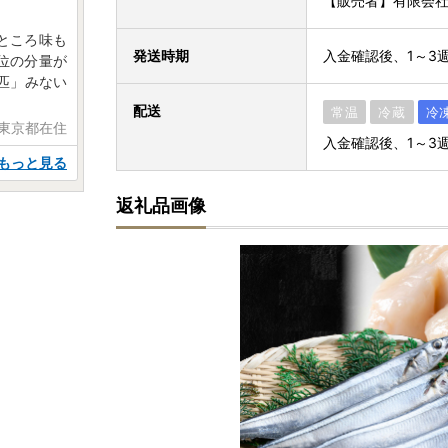
【販売者】有限会社ヤ
ところ味も
発送時期
入金確認後、1～3
位の分量が
匹」みない
配送
常温
冷蔵
冷
 東京都在住
入金確認後、1～3
もっと見る
返礼品画像