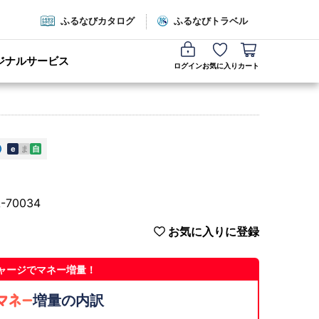
ふるなびカタログ
ふるなびトラベル
ジナルサービス
ログイン
お気に入り
カート
e
ま
自
70034
お気に入りに登録
ャージでマネー増量！
増量の内訳