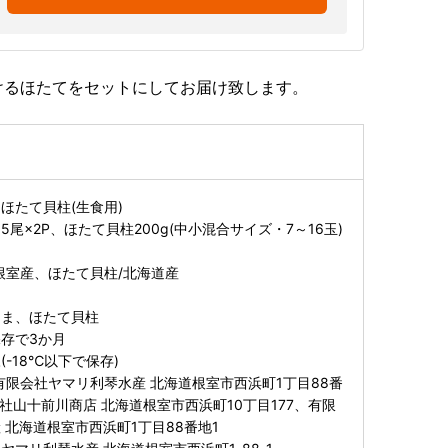
けるほたてをセットにしてお届け致します。
ほたて貝柱(生食用)
尾×2P、ほたて貝柱200g(中小混合サイズ・7～16玉)
根室産、ほたて貝柱/北海道産
んま、ほたて貝柱
存で3か月
-18℃以下で保存)
有限会社ヤマリ利琴水産 北海道根室市西浜町1丁目88番
社山十前川商店 北海道根室市西浜町10丁目177、有限
 北海道根室市西浜町1丁目88番地1