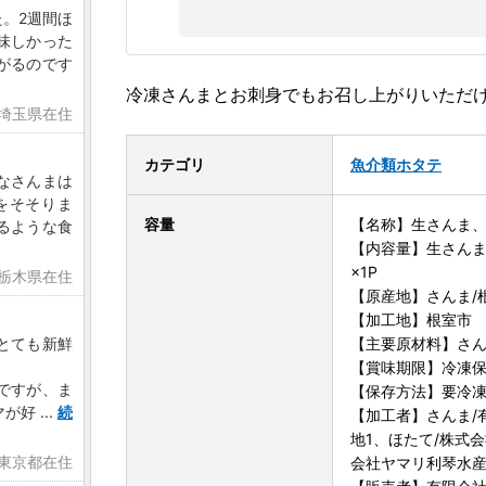
。2週間ほ
味しかった
がるのです
冷凍さんまとお刺身でもお召し上がりいただ
 埼玉県在住
カテゴリ
魚介類
ホタテ
なさんまは
をそそりま
容量
【名称】生さんま、
るような食
【内容量】生さんま5
×1P
 栃木県在住
【原産地】さんま/
【加工地】根室市
【主要原材料】さ
とても新鮮
【賞味期限】冷凍保
ですが、ま
【保存方法】要冷凍(
マが好
...
続
【加工者】さんま/
地1、ほたて/株式会
 東京都在住
会社ヤマリ利琴水産