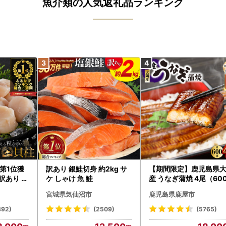
魚介類の人気返礼品ランキング
第1位獲
訳あり 銀鮭切身 約2kg サ
【期間限定】鹿児島県
訳あり ホ
ケ しゃけ 魚 鮭
産 うなぎ蒲焼 4尾（60
たて 帆立
） KN007-004-04-cp
宮城県気仙沼市
鹿児島県鹿屋市
うなぎ 鰻 魚 惣菜 総菜
892)
(2509)
(5765)