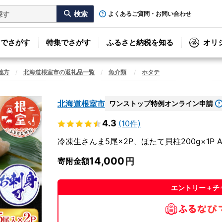
よくあるご質問・お問い合わせ
リでさがす
特集でさがす
ふるさと納税を知る
オリ
地方
北海道根室市の返礼品一覧
魚介類
ホタテ
北海道根室市
ワンストップ特例オンライン申請
4.3
(10件)
冷凍生さんま5尾×2P、ほたて貝柱200g×1P A-
14,000
寄附金額
エントリー＋チ