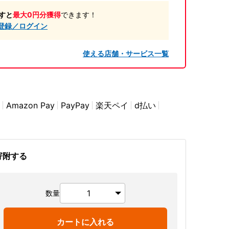
すと
最大0円分獲得
できます！
登録／ログイン
使える店舗・サービス一覧
Amazon Pay
PayPay
楽天ペイ
d払い
寄附する
数量
カートに入れる