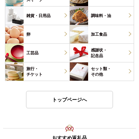
雑貨・
日用品
調味料・
油
卵
加工食品
感謝状・
工芸品
記念品
旅行・
セット類・
チケット
その他
トップページへ
おすすめ返礼品