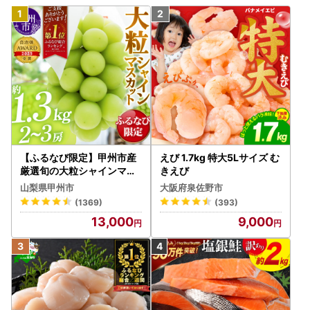
【ふるなび限定】甲州市産
えび 1.7kg 特大5Lサイズ む
厳選旬の大粒シャインマス
きえび
カット 約1.3kg 2～3房【2
山梨県甲州市
大阪府泉佐野市
026年発送】（MG）B12-
(1369)
(393)
472 FN-Limited-VO シャ
13,000
9,000
インマスカット フルーツ