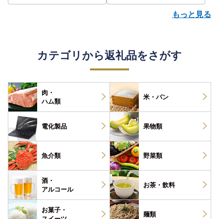
もっと見る
カテゴリから返礼品をさがす
肉・
米・パン
ハム類
電化製品
果物類
魚介類
野菜類
酒・
お茶・
飲料
アルコール
お菓子・
麺類
スイーツ