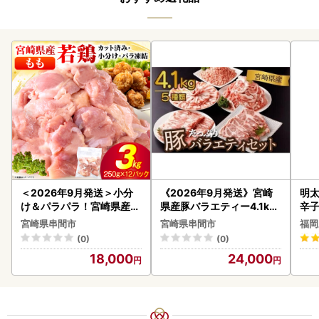
＜2026年9月発送＞小分
《2026年9月発送》宮崎
明太
け＆パラパラ！宮崎県産鶏
県産豚バラエティー4.1kg
辛
ももカット合計3kg_K043
セット_K033-057-2609
宮崎県串間市
宮崎県串間市
福岡
-009-2609
(0)
(0)
18,000
24,000