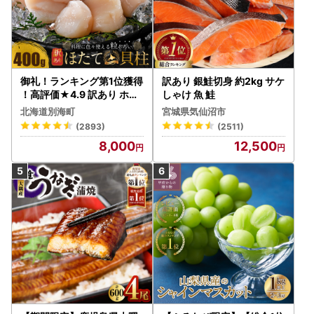
御礼！ランキング第1位獲得
訳あり 銀鮭切身 約2kg サケ
！高評価★4.9 訳あり ホタ
しゃけ 魚 鮭
テ 400g（ほたて 帆立 貝柱
北海道別海町
宮城県気仙沼市
冷凍 ）
(2893)
(2511)
8,000
12,500