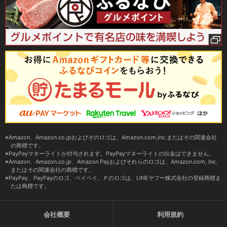
Amazon、Amazon.co.jpおよびそのロゴは、Amazon.com,Inc.またはその関連会社
の商標です。
PayPayマネーライトが付与されます。PayPayマネーライトの出金はできません。
Amazon、Amazon.co.jp、Amazon Payおよびそれらのロゴは、Amazon.com, Inc.
またはその関連会社の商標です。
PayPay、PayPayのロゴ、ペイペイ、Ｐのロゴは、LINEヤフー株式会社の登録商標ま
たは商標です。
会社概要
利用規約