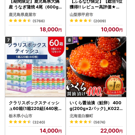
【期間限定】鹿児島県大隅
【ふるなび限定】【総合1位
産 うなぎ蒲焼 4尾（600g
獲得!! レビュー高評価★】
） KN007-004-04-cp18
〈2026年度配送分〉山梨
鹿児島県鹿屋市
山梨県甲府市
うなぎ 鰻 魚 惣菜 総菜
県産 シャインマスカット 2
(5766)
(2009)
～3房（1.0kg以上）シャイ
18,000
10,000
ン フルーツ FN-Limited-S
P
クラリスボックスティッシ
いくら醤油漬（鮭卵） 400
ュ60箱(1箱220組(440枚))
g(200g×2パック)_K022-
(5個入り×12セット)【配送
1676
栃木県小山市
北海道白糠町
不可地域：離島・沖縄県】
(3240)
(5674)
【1256759】
14,000
22,000