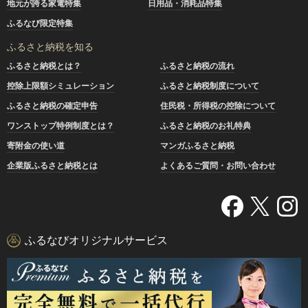
地元が誇る家電特集
日用品・消耗品特集
ふるなび限定特集
ふるさと納税を知る
ふるさと納税とは？
ふるさと納税の流れ
控除上限額シミュレーション
ふるさと納税制度について
ふるさと納税の確定申告
住民税・所得税の控除について
ワンストップ特例制度とは？
ふるさと納税のお礼特典
寄附金の使い道
マンガふるさと納税
企業版ふるさと納税とは
よくあるご質問・お問い合わせ
ふるなびオリジナルサービス