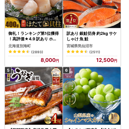
御礼！ランキング第1位獲得
訳あり 銀鮭切身 約2kg サケ
！高評価★4.9 訳あり ホタ
しゃけ 魚 鮭
テ 400g（ほたて 帆立 貝柱
北海道別海町
宮城県気仙沼市
冷凍 ）
(2893)
(2511)
8,000
12,500