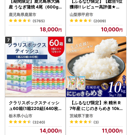
【期間限定】鹿児島県大隅
【ふるなび限定】【総合1位
産 うなぎ蒲焼 4尾（600g
獲得!! レビュー高評価★】
） KN007-004-04-cp18
〈2026年度配送分〉山梨
鹿児島県鹿屋市
山梨県甲府市
うなぎ 鰻 魚 惣菜 総菜
県産 シャインマスカット 2
(5765)
(2009)
～3房（1.0kg以上）シャイ
18,000
10,000
ン フルーツ FN-Limited-S
P
クラリスボックスティッシ
【ふるなび限定】米 精米 R
ュ60箱(1箱220組(440枚))
7年産 にじのきらめき 10kg
(5個入り×12セット)【配送
10月 FN-Limited-PR
栃木県小山市
茨城県下妻市
不可地域：離島・沖縄県】
(3240)
(3)
【1256759】
14,000
11,000