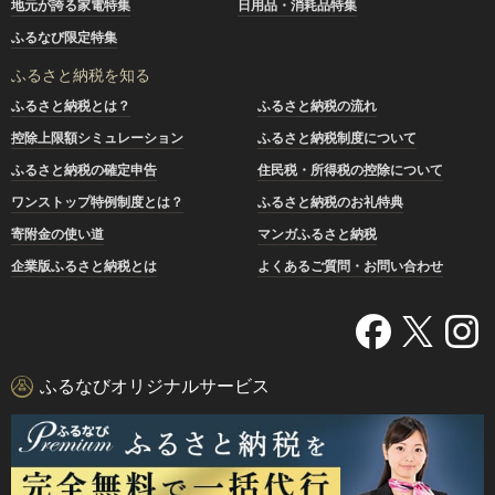
地元が誇る家電特集
日用品・消耗品特集
ふるなび限定特集
ふるさと納税を知る
ふるさと納税とは？
ふるさと納税の流れ
控除上限額シミュレーション
ふるさと納税制度について
ふるさと納税の確定申告
住民税・所得税の控除について
ワンストップ特例制度とは？
ふるさと納税のお礼特典
寄附金の使い道
マンガふるさと納税
企業版ふるさと納税とは
よくあるご質問・お問い合わせ
ふるなびオリジナルサービス