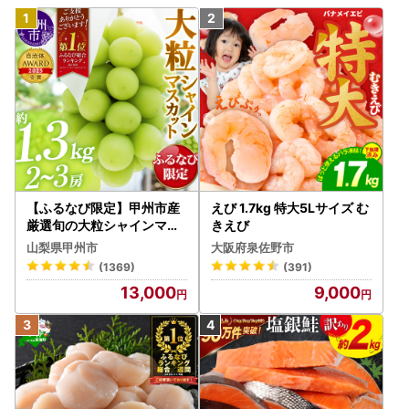
【ふるなび限定】甲州市産
えび 1.7kg 特大5Lサイズ む
厳選旬の大粒シャインマス
きえび
カット 約1.3kg 2～3房【2
山梨県甲州市
大阪府泉佐野市
026年発送】（MG）B12-
(1369)
(391)
472 FN-Limited-VO シャ
13,000
9,000
インマスカット フルーツ