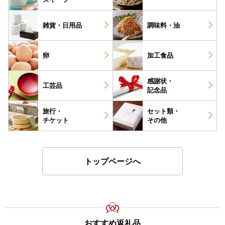
雑貨・
日用品
調味料・
油
卵
加工食品
感謝状・
工芸品
記念品
旅行・
セット類・
チケット
その他
トップページへ
おすすめ返礼品