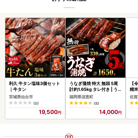
利久 牛タン塩味3個セット
うなぎ蒲焼 特大 無頭 5尾
【
｜牛タン
計約1.65kg タレ付き | う
精米 
なぎ蒲焼
宮城県仙台市
福岡県須恵町
佐賀
(0)
(8)
19,500
14,000