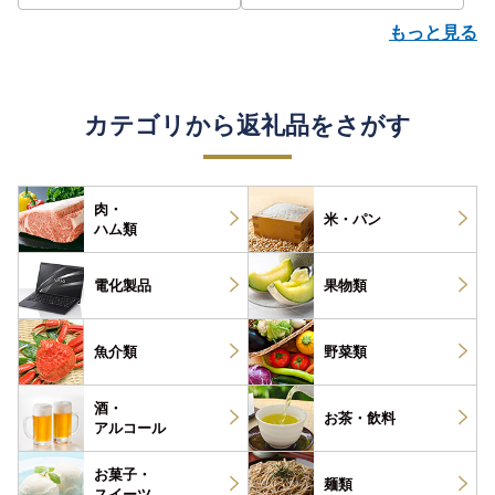
もっと見る
カテゴリから返礼品をさがす
肉・
米・パン
ハム類
電化製品
果物類
魚介類
野菜類
酒・
お茶・
飲料
アルコール
お菓子・
麺類
スイーツ