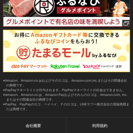
Amazon、Amazon.co.jpおよびそのロゴは、Amazon.com,Inc.またはその関連会社
の商標です。
PayPayマネーライトが付与されます。PayPayマネーライトの出金はできません。
Amazon、Amazon.co.jp、Amazon Payおよびそれらのロゴは、Amazon.com, Inc.
またはその関連会社の商標です。
PayPay、PayPayのロゴ、ペイペイ、Ｐのロゴは、LINEヤフー株式会社の登録商標ま
たは商標です。
会社概要
利用規約