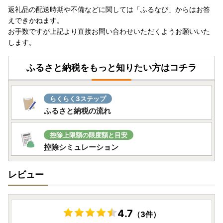
返礼品の配送時期や不備などに関しては「ふるなび」からはお答
・ご寄附決済完了を当市にて確認後、順次、取扱事業者（配
えできかねます。
送元）へ発送依頼を行います。
お手数ですが上記より直接お問い合わせいただくようお願いいた
・返礼品によって、配送を承ることができかねる地域がござ
します。
います。対象の返礼品ページにてご確認ください。
・お申し込みからお届けまでの期間は返礼品により異なりま
ふるさと納税をもっと知りたい方はコチラ
す。対象の返礼品ページにてご確認ください。
・年末年始等の繁忙期やGW等の長期休暇の際は返礼品ペー
ジ記載の納期よりもお日にちをいただく場合がございます。
らくらく3ステップ
・お申し込みのタイミングや返礼品により、配送日指定のご
ふるさと納税の流れ
希望をいただいても承れない場合がございます。
・宛所不明の場合には、配送形態などにより、お電話やメー
ルなどでの事前確認がないまま返送となってしまう可能性も
控除上限額の限度額と目安
ございます。お申し込み前に必ずお間違いがないか確認をお
控除シミュレーション
願いします。
・長期ご不在や宛所不明など寄附者様のご都合でお品物が返
レビュー
送となった場合、再送は承ることができません。
【寄附金受領証明書/ワンストップ特例申請書類の送付につ
いて】
4.7
（3件）