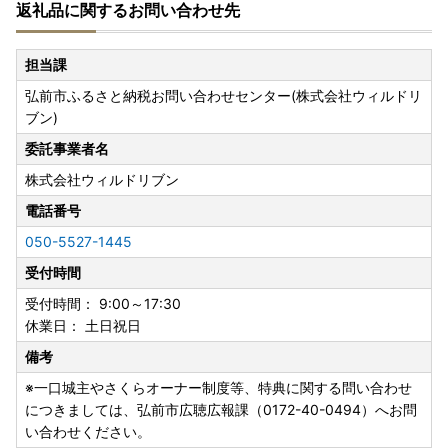
返礼品に関するお問い合わせ先
【8月8日～8月16日の返礼品発送等スケジュールのお知ら
せ】
担当課
いつも弘前市を応援いただき、ありがとうございます。
弘前市ふるさと納税お問い合わせセンター(株式会社ウィルドリ
8月8日～8月16日の返礼品の発送につきましては、
ブン)
発送元事業者のお休みにより8月17日以降となる場合がござ
います。
委託事業者名
何卒ご了承くださいますようお願いいたします。
株式会社ウィルドリブン
なお、お問い合わせセンターは通常どおり、土・日・祝日以
外は
電話番号
お問い合わせを受け付けておりますのでご利用ください。
050-5527-1445
受付時間
【ご寄附お申し込みについて】
受付時間： 9:00～17:30
・ご寄附お申し込み後のキャンセル、返礼品の変更・返品は
休業日： 土日祝日
できません。
備考
・弘前市内にお住まいの方からのご寄附は受け付けできませ
ん。
※一口城主やさくらオーナー制度等、特典に関する問い合わせ
につきましては、弘前市広聴広報課（0172-40-0494）へお問
【返礼品のお届けについて】
い合わせください。