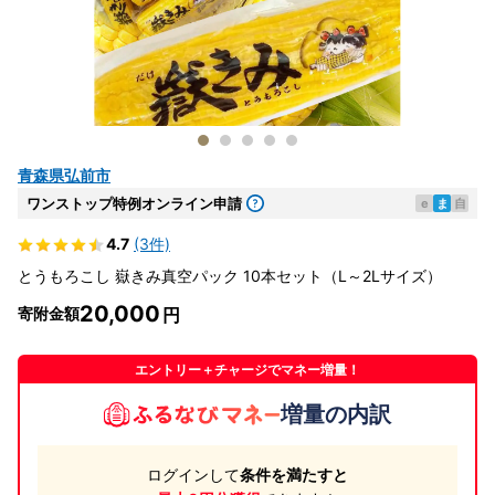
青森県弘前市
ワンストップ特例オンライン申請
e
ま
自
4.7
(3件)
とうもろこし 嶽きみ真空パック 10本セット（L～2Lサイズ）
20,000
寄附金額
エントリー＋チャージでマネー増量！
増量の内訳
ログインして
条件を満たすと