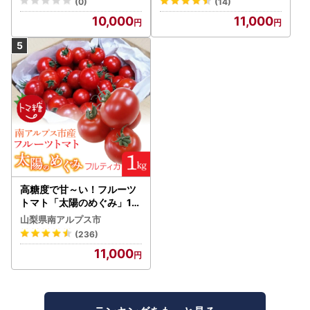
(0)
(14)
10,000
11,000
高糖度で甘～い！フルーツ
トマト「太陽のめぐみ」1k
g ALPBI001 | 高糖度 おす
山梨県南アルプス市
すめ 産地直送 新鮮 フレッ
(236)
シュ 高栄養素 南アルプス市
11,000
山梨 |