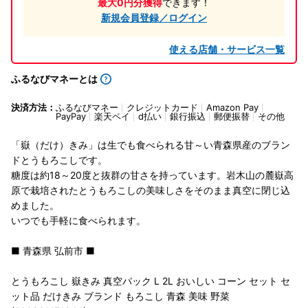
最大0円分獲得
できます！
新規会員登録／ログイン
使える店舗・サービス一覧
ふるなびマネーとは
決済方法：
ふるなびマネー
クレジットカード
Amazon Pay
PayPay
楽天ペイ
d払い
銀行振込
郵便振替
その他
「嶽（だけ）きみ」は生でも食べられる甘～い青森県産のブラン
ドとうもろこしです。
糖度は約18～20度と抜群の甘さを持っています。岩木山の麓嶽高
原で栽培されたとうもろこしの美味しさをそのまま真空に閉じ込
めました。
いつでも手軽に食べられます。
■ 青森県 弘前市 ■
とうもろこし 嶽きみ 真空パック L 2L おいしい コーン セット セ
ット品 だけきみ ブランド もろこし 青森 美味 野菜