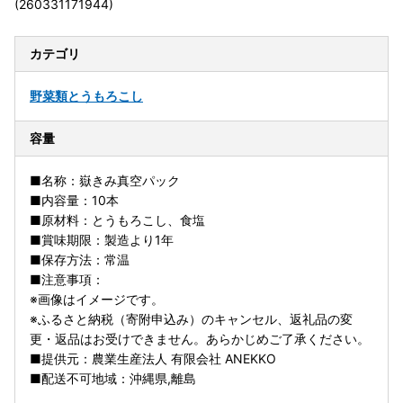
(260331171944)
カテゴリ
野菜類
とうもろこし
容量
■名称：嶽きみ真空パック
■内容量：10本
■原材料：とうもろこし、食塩
■賞味期限：製造より1年
■保存方法：常温
■注意事項：
※画像はイメージです。
※ふるさと納税（寄附申込み）のキャンセル、返礼品の変
更・返品はお受けできません。あらかじめご了承ください。
■提供元：農業生産法人 有限会社 ANEKKO
■配送不可地域：沖縄県,離島