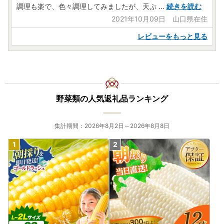
に、下記宛先まで郵送お願いいたします。
調理も楽で、色々調理してみましたが、天ぷ
...
続きを読む
〒916-8790 福井県丹生郡越前町朝日1-7-3
2021年10月09日 山口県在住
青森県弘前市ふるさと納税ワンストップ受付センター 宛
レビューをもっと見る
（2）オンラインワンストップ申請書について
弘前市では「IAM（ふるまど）」に対応しており、オンライ
ンにてもワンストップ申請を受付可能でございます。
※現在、運営会社の変更に伴い、一時的に申請できない場合
野菜類の人気返礼品ランキング
がございます。その場合には、数日お待ちいただけますよう
お願いいたします。
※余裕を持っての申請をご協力お願いいたします。
集計期間：2026年8月2日～2026年8月8日
※期日までにご提出いただけない場合は、確定申告が必要と
なります。
※FAXやEメールでの提出は受理できませんので、ご注意くだ
さい。
※ワンストップ特例申請書と併せて、(1)「個人番号確認書
類」と(2)「本人確認の書類」のコピーの提出が必要です。
詳細は下記URLからご確認ください。
https://www.city.hirosaki.aomori.jp/kurashi/zeikin/onestop