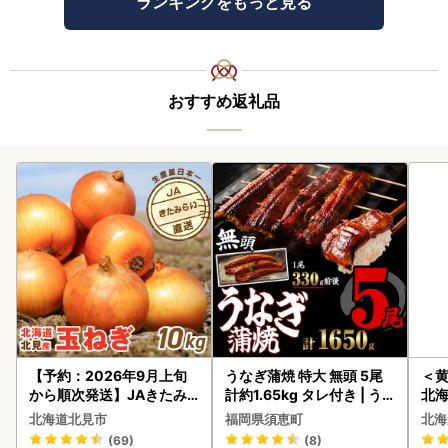
ランキングをもっと見る
おすすめ返礼品
【予約：2026年9月上旬
うなぎ蒲焼 特大 無頭 5尾
＜
から順次発送】JAきたみ
計約1.65kg タレ付き | う
北海
らい産 玉ねぎ Lサイズ 10k
なぎ蒲焼
20
北海道北見市
福岡県須恵町
北海
g ( タマネギ たまねぎ 野菜
(69)
(8)