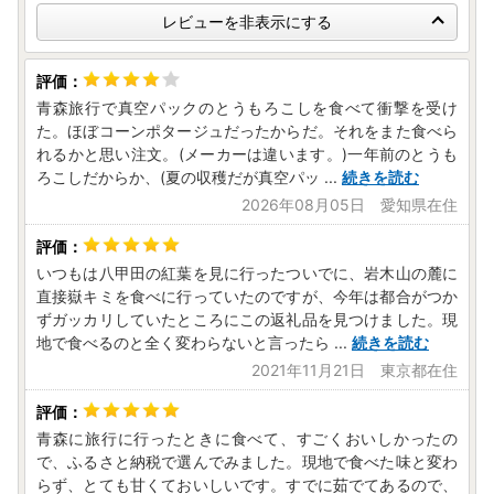
寄附金受領証明書・ワンストップ特例申請書（希望された方
レビューを非表示にする
のみ）は、後日当市より普通郵便にて発送いたします。
※寄附金受領証明書等とお礼の品については、別送となりま
す。
青森旅行で真空パックのとうもろこしを食べて衝撃を受け
※寄附金受領証明書は税控除に関わる公的な重要書類となり
た。ほぼコーンポタージュだったからだ。それをまた食べら
ます。紛失等されませんよう、大切に保管ください。
れるかと思い注文。(メーカーは違います。)一年前のとうも
※書類の発送は、お届けまでに1～2週間程度かかる場合があ
ろこしだからか、(夏の収穫だが真空パッ
...
続きを読む
ります。
2026年08月05日 愛知県在住
※お申し込みを多数いただいた場合など、書類の発送にお時
間をいただく場合がございます。
いつもは八甲田の紅葉を見に行ったついでに、岩木山の麓に
【ワンストップ申請をご希望の方へ】
直接嶽キミを食べに行っていたのですが、今年は都合がつか
ずガッカリしていたところにこの返礼品を見つけました。現
弘前市では郵送にてワンストップ特例申請を承っておりま
地で食べるのと全く変わらないと言ったら
...
続きを読む
す。
2021年11月21日 東京都在住
申請期限は《ご寄附翌年の1月10日必着（消印無効）》とな
っております。
青森に旅行に行ったときに食べて、すごくおいしかったの
（1）郵送でのワンストップ特例申請について
で、ふるさと納税で選んでみました。現地で食べた味と変わ
《ご寄附翌年の1月10日必着（消印無効）》の申請期限まで
らず、とても甘くておいしいです。すでに茹でてあるので、