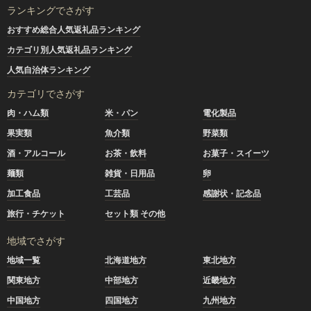
ランキングでさがす
おすすめ総合人気返礼品ランキング
カテゴリ別人気返礼品ランキング
人気自治体ランキング
カテゴリでさがす
肉・ハム類
米・パン
電化製品
果実類
魚介類
野菜類
酒・アルコール
お茶・飲料
お菓子・スイーツ
麺類
雑貨・日用品
卵
加工食品
工芸品
感謝状・記念品
旅行・チケット
セット類 その他
地域でさがす
地域一覧
北海道地方
東北地方
関東地方
中部地方
近畿地方
中国地方
四国地方
九州地方