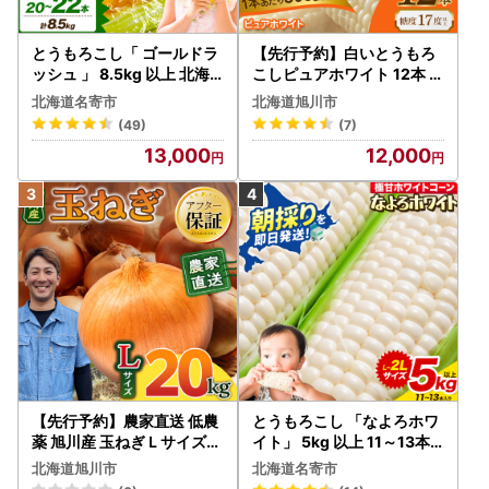
tokurei.html#shinseishosouhusaki
◯ワンストップ特例申請後の流れ
とうもろこし「 ゴールドラ
【先行予約】白いとうもろ
ッシュ 」 8.5kg 以上 北海
当市へ申請期限までに到着したワンストップ特例申請書と、
こしピュアホワイト 12本 3.
道 名寄 スイートコーン
6kg（2026年8月下旬から
添付いただいております必要書類の内容を照会し、
北海道名寄市
北海道旭川市
発送開始） とうもろこし
不備が見られない場合、申請受理のメールを送付いたしま
(49)
(7)
す。
13,000
12,000
万が一、不備が見つかりました場合は、
不備内容や追加提出が必要な書類等につきまして、ご案内を
お送りいたします。
【先行予約】農家直送 低農
とうもろこし 「なよろホワ
薬 旭川産 玉ねぎＬサイズ2
イト」 5kg 以上 11～13本
0kg(2026年9月発送開始
名寄 とうもろこし
北海道旭川市
北海道名寄市
予定)_ | 玉ねぎ 05935