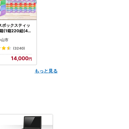
スボックスティッ
箱(1箱220組(44
(5個入り×12セッ
小山市
配送不可地域：離島
】【1256759】
(3240)
14,000
もっと見る