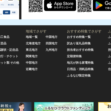
地域でさがす
おすすめ特集でさがす
加工食品
地域一覧
中国地方
おすすめ特集一覧
ふ
工芸品
北海道地方
四国地方
訳あり返礼品特集
ふ
感謝状・記念品
東北地方
九州地方
担当者おすすめ特集
控
旅行・チケット
関東地方
定期便特集
ふ
セット類 その他
中部地方
地元が誇る家電特集
ふ
近畿地方
日用品・消耗品特集
住
ふるなび限定特集