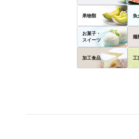
果物類
魚
お菓子・
麺
スイーツ
加工食品
工