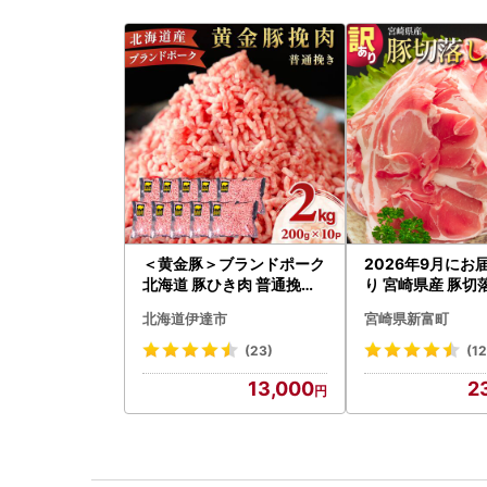
＜黄金豚＞ブランドポーク
2026年9月にお
北海道 豚ひき肉 普通挽き
り 宮崎県産 豚切落
200g 10パック 計2kg
C325-2506-26
北海道伊達市
宮崎県新富町
(23)
(1
13,000
2