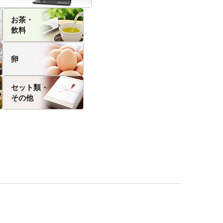
お茶・
飲料
卵
セット類・
その他