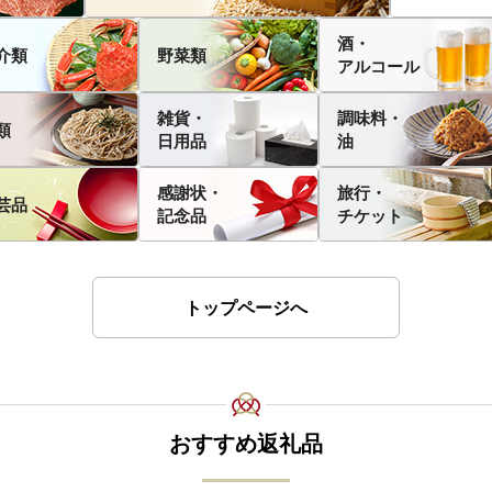
酒・
介類
野菜類
アルコール
雑貨・
調味料・
類
日用品
油
感謝状・
旅行・
芸品
記念品
チケット
トップページへ
おすすめ返礼品