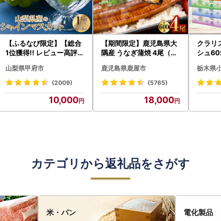
【ふるなび限定】【総合
【期間限定】鹿児島県大
クラリ
1位獲得!! レビュー高評価
隅産 うなぎ蒲焼 4尾（60
シュ60
★】〈2026年度配送分
0g） KN007-004-04-
0枚))
山梨県甲府市
鹿児島県鹿屋市
栃木県
〉山梨県産 シャインマス
cp18 うなぎ 鰻 魚 惣菜 総
ト)【
カット 2～3房（1.0kg以
菜
・沖縄県
(2009)
(5765)
上）シャイン フルーツ F
10,000
18,000
N-Limited-SP
カテゴリから返礼品をさがす
米・パン
電化製品