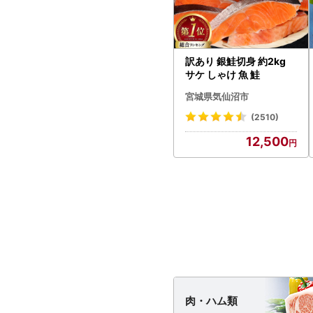
訳あり 銀鮭切身 約2kg
サケ しゃけ 魚 鮭
宮城県気仙沼市
(2510)
12,500
肉・
ハム類