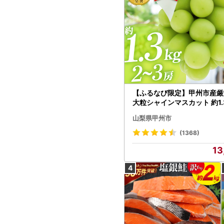
【ふるなび限定】甲州市産厳
大粒シャインマスカット 約1.3
～3房【2026年発送】（MG）
山梨県甲州市
472 FN-Limited-VO シャ
カット フルーツ
(1368)
13