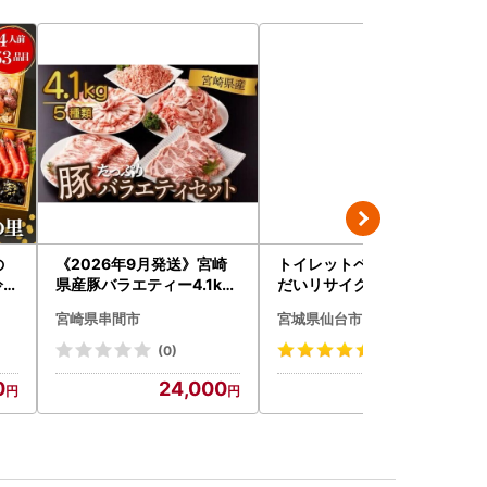
の
《2026年9月発送》宮崎
トイレットペーパー せん
冷蔵
県産豚バラエティー4.1kg
だいリサイクル ダブル9
セット_K033-057-2609
6ロール｜トイレット
宮崎県串間市
宮城県仙台市
(0)
(1)
0
24,000
13,000