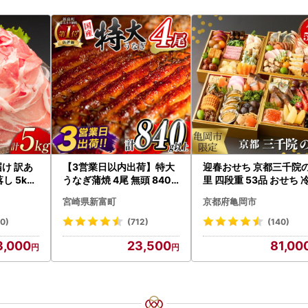
届け 訳あ
【3営業日以内出荷】特大
迎春おせち 京都三千院
し 5kg
うなぎ蒲焼 4尾 無頭 840g
里 四段重 53品 おせち 
09
以上 C388-840-3D
2027 先行予約
宮崎県新富町
京都府亀岡市
20)
(712)
(140)
3,000
23,500
81,00