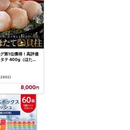
グ第1位獲得！高評価
ホタテ 400g（ほたて
）
(2892)
8,000