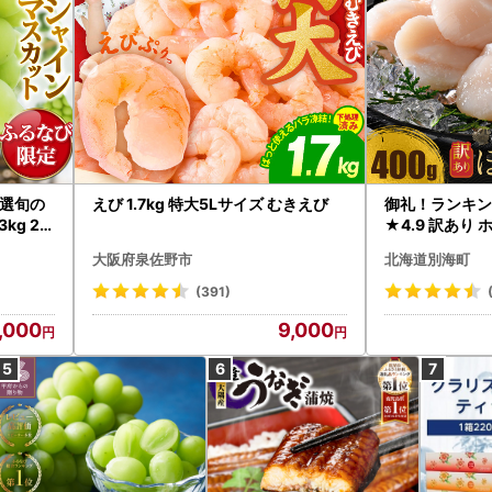
選旬の
えび 1.7kg 特大5Lサイズ むきえび
御礼！ランキン
kg 2
★4.9 訳あり 
B12-
帆立 貝柱 冷凍 
大阪府泉佐野市
北海道別海町
インマス
(391)
,000
9,000